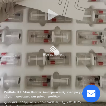
ΈΛΕΓΧΟΣ
ΠΟΙΌΤΗΤΑΣ
ΕΠΙΚΟΙΝΩΝΉΣΤΕ
ΜΑΖΊ
ΜΑΣ
ΕΙΔΉΣΕΙΣ
ΥΠΟΘΈΣΕΙΣ
Profhilo H L Skin Booster Υαλουρονικό οξύ ενέσιμο για
ΖΗΤΉΣΤΕ
αύξηση προσώπου και μείωση ρυτίδων
ΜΙΑ
εκχύσιμο δερμικό υλικό πληρώσεως
2025-05-27