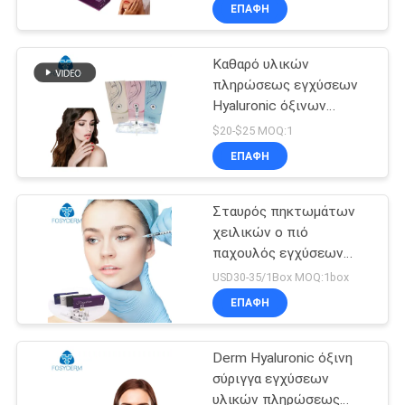
ΕΠΑΦΉ
ΈΛΕΓΧΟΣ
Καθαρό υλικών
ΠΟΙΌΤΗΤΑΣ
πληρώσεως εγχύσεων
Hyaluronic όξινων
ΕΠΙΚΟΙΝΩΝΉΣΤΕ
πηκτωμάτων εκτάριο
$20-$25 MOQ:1
τοξινών Botulium για
ΜΑΖΊ
ΕΠΑΦΉ
την προσοχή ομορφιάς
ΜΑΣ
Σταυρός πηκτωμάτων
χειλικών ο πιό
ΕΙΔΉΣΕΙΣ
παχουλός εγχύσεων
Hyaluronic όξινος
USD30-35/1Box MOQ:1box
σύνδεσε το δερμικό
ΥΠΟΘΈΣΕΙΣ
ΕΠΑΦΉ
υλικό πληρώσεως 2ml
Derm Hyaluronic όξινη
ΖΗΤΉΣΤΕ
σύριγγα εγχύσεων
ΜΙΑ
υλικών πληρώσεως