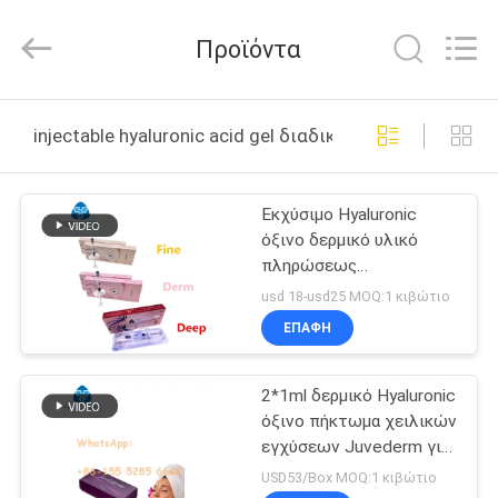
Jinan
Fosychan
International
Προϊόντα
Trading
Co.,
Ltd..
All
ΣΠΊΤΙ
Rights
Reserved.
injectable hyaluronic acid gel διαδικτυακή κατασκευή
ΠΡΟΪΌΝΤΑ
Εκχύσιμο Hyaluronic
όξινο δερμικό υλικό
ΣΧΕΤΙΚΆ
πληρώσεως
ΜΕ
πηκτωμάτων για την
usd 18-usd25 MOQ:1 κιβώτιο
αντι σύριγγα ρυτίδων
ΕΜΆΣ
ΕΠΑΦΉ
1ml
2*1ml δερμικό Hyaluronic
ΕΠΙΣΚΈΨΕΙΣ
όξινο πήκτωμα χειλικών
ΣΤΟ
εγχύσεων Juvederm για
το πρόσωπο
ΕΡΓΟΣΤΆΣΙΟ
USD53/Box MOQ:1 κιβώτιο