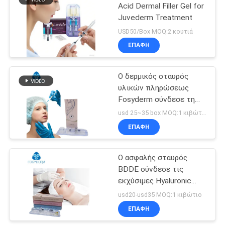
Acid Dermal Filler Gel for
Juvederm Treatment
USD50/Box MOQ:2 κουτιά
ΕΠΑΦΉ
Ο δερμικός σταυρός
υλικών πληρώσεως
Fosyderm σύνδεσε τη
Hyaluronic όξινη χειλική
usd 25~35 box MOQ:1 κιβώτιο
έγχυση 24mg/Ml
ΕΠΑΦΉ
πηκτωμάτων για τη
μάνδρα Hyaluron
Ο ασφαλής σταυρός
BDDE σύνδεσε τις
εκχύσιμες Hyaluronic
όξινες δερμικές
usd20-usd35 MOQ:1 κιβώτιο
εγχύσεις προσώπου
ΕΠΑΦΉ
υλικών πληρώσεως