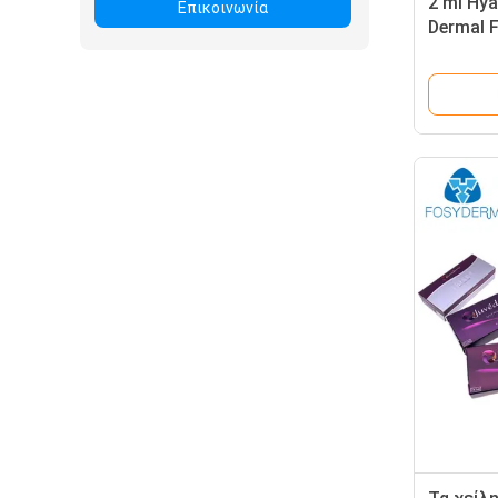
2 ml Hya
Επικοινωνία
Dermal F
με χείλη