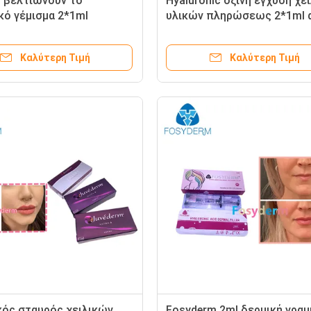
η βελτιώνουν το
Hyaluronic όξινη έγχυση χε
κό γέμισμα 2*1ml
υλικών πληρώσεως 2*1ml α
m Υαλουρονικό οξύ
Juvederm ρυτίδων δερμική
Καλύτερη Τιμή
Καλύτερη Τιμή
κός σταυρός χειλικών
Fosyderm 2ml δερμική γραμ