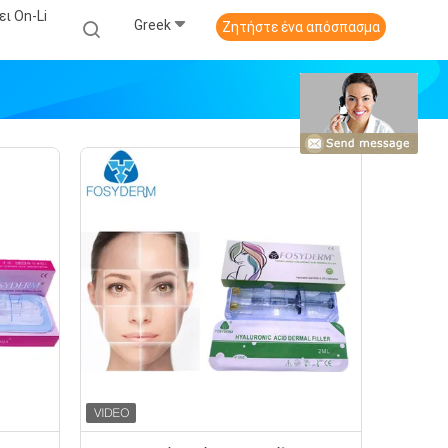
ι On-Li
Greek
Ζητήστε ένα απόσπασμα