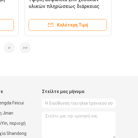
υλικών πληρώσεως διάρκειας
δερμική με τη διατήρηση καλής
νη
φόρμας
Καλύτερη Τιμή
>
>>
τε
Στείλτε μας μήνυμα
ngda Feicui
η Jinan
iYin, περιοχή
ρχία Shandong