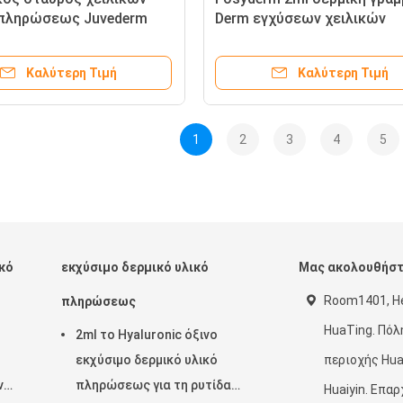
 πληρώσεως Juvederm
Derm εγχύσεων χειλικών
ύνδεσε τη Hyaluronic
αυξήσεων χειλικών υλικών
χυση για την αντι γήρανση
πληρώσεως Hyaluronic όξι
Καλύτερη Τιμή
Καλύτερη Τιμή
1
2
3
4
5
ικό
εκχύσιμο δερμικό υλικό
Μας ακολουθήσ
Room1401, He
πληρώσεως
HuaTing. Πόλ
2ml το Hyaluronic όξινο
εκχύσιμο δερμικό υλικό
περιοχής Hua
ν
πληρώσεως για τη ρυτίδα
Huaiyin. Επα