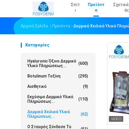
Σπίτ
Προϊόντ
Σχετικά
Ι
Α
Άς
Αρχική Σελίδα
Προϊόντα
Δερμικά Χειλικά Υλικά Πλη
Κατηγορίες
Hyaluronic Όξινο Δερμικό
(600)
Υλικό Πληρώσεως...
Botulinum Τοξίνη
(295)
Αισθητικό
(9)
Εκχύσιμο Δερμικό Υλικό
(110)
Πληρώσεως...
Δερμικά Χειλικά Υλικά
(62)
Πληρώσεως...
Ο Σταυρός Σύνδεσε Το