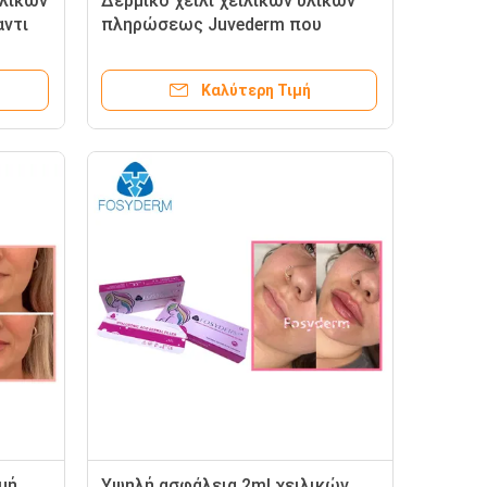
ιλικών
Δερμικό χείλι χειλικών υλικών
ντι
πληρώσεως Juvederm που
γεμίζει το Hyaluronic όξινο
δερμικό υλικό πληρώσεως
Καλύτερη Τιμή
μή
Υψηλή ασφάλεια 2ml χειλικών