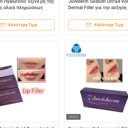
m Hyaluronic όξινα μη της
Juvederm Sodium Ultra4 Vo
ς υλικά πληρώσεως
Dermal Filler για την αύξησ
υ χειλικών υλικών
χειλιών και του πηγούνιου
εως συνδεμένα σταυρός
Καλύτερη Τιμή
Καλύτερη Τιμή