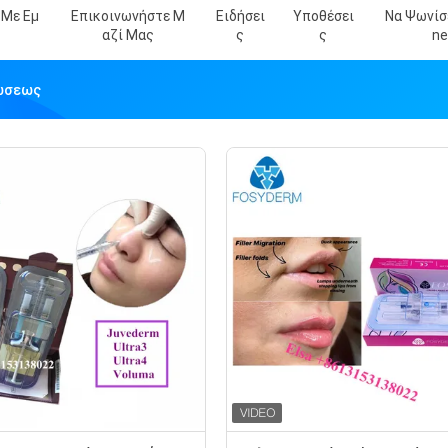
 Με Εμ
Επικοινωνήστε Μ
Ειδήσει
Υποθέσει
Να Ψωνίσε
Αζί Μας
Σ
Σ
Ne
ρώσεως