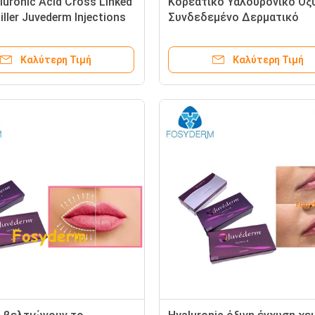
luronic Acid Cross Linked
Κορεάτικο Υαλουρονικό Οξ
iller Juvederm Injections
Συνδεδεμένο Δερματικό
Γεμιστήρα Juvederm Γεμιστ
χειλιών Ενέσεις
Καλύτερη Τιμή
Καλύτερη Τιμή