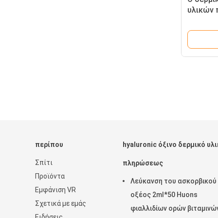
υλικών
2*1ml σ
όξινη έγ
περίπου
hyaluronic όξινο δερμικό υλ
Σπίτι
πληρώσεως
Προϊόντα
Λεύκανση του ασκορβικού
Εμφάνιση VR
οξέος 2ml*50 Huons
Σχετικά με εμάς
φιαλλιδίων ορών βιταμινώ
Ειδήσεις