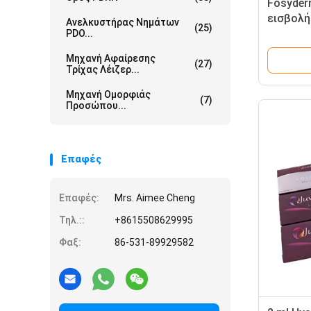
Fosyder
εισβολή
Ανελκυστήρας Νημάτων
(25)
εκταρίο
PDO...
πληρώσ
Μηχανή Αφαίρεσης
(27)
Τρίχας Λέιζερ...
Μηχανή Ομορφιάς
(7)
Προσώπου...
Επαφές
Επαφές:
Mrs. Aimee Cheng
Τηλ.::
+8615508629995
Φαξ:
86-531-89929582