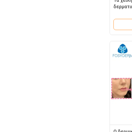
Τα χείλ
δερματι
Juveder
ενέσιμη
Ο δερμι