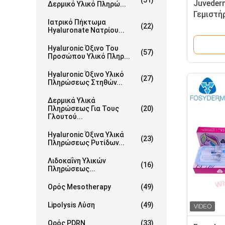
(51)
Juveder
Δερμικό Υλικό Πληρώ...
Γεμιστή
Ιατρικό Πήκτωμα
voluma 
(22)
Hyaluronate Νατρίου...
Linked 
Hyaluronic Όξινο Του
(57)
Προσώπου Υλικό Πληρ...
Hyaluronic Όξινο Υλικό
(27)
Πληρώσεως Στηθών...
Δερμικά Υλικά
Πληρώσεως Για Τους
(20)
Γλουτού...
Hyaluronic Όξινα Υλικά
(23)
Πληρώσεως Ρυτίδων...
Λιδοκαΐνη Υλικών
(16)
Πληρώσεως...
Ορός Mesotherapy
(49)
Lipolysis Λύση
(49)
Ορός PDRN
(33)