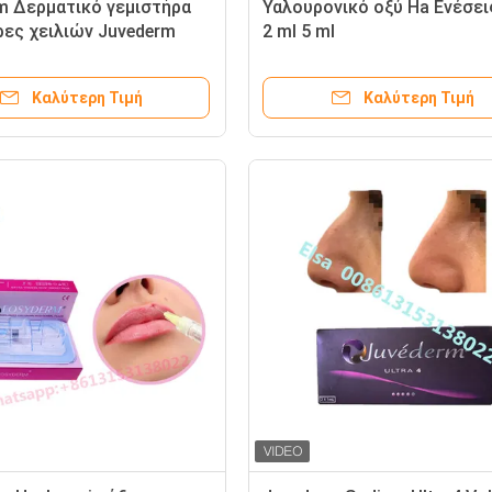
m Δερματικό γεμιστήρα
Υαλουρονικό οξύ Ha Ενέσει
ρες χειλιών Juvederm
2 ml 5 ml
Hyaluronic Acid Cross
HA γεμιστήρα
Καλύτερη Τιμή
Καλύτερη Τιμή