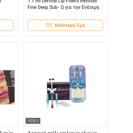
ύ
1.1 ml Dermal Lip Fillers Revolax
Fine Deep Sub- Q για την Ενέσιμη
ήρα
Υαλουρονικό οξύ κατά των
ρυτίδων
Καλύτερη Τιμή