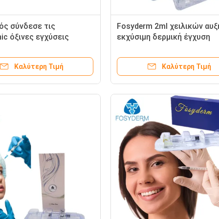
ός σύνδεσε τις
Fosyderm 2ml χειλικών αυ
ic όξινες εγχύσεις
εκχύσιμη δερμική έγχυση
πληρώσεως για μειώνει
πηκτωμάτων υλικών
α/ενισχύει το χείλι
πληρώσεως Hyaluronic όξι
Καλύτερη Τιμή
Καλύτερη Τιμή