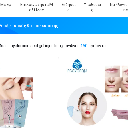
 Με Εμ
Επικοινωνήστε Μ
Ειδήσει
Υποθέσει
Να Ψωνίσε
Αζί Μας
Σ
Σ
Ne
on Διαδικτυακός Κατασκευαστής
ιδιά
「hyaluronic acid gel injection」
αγώνας
150
προϊόντα.