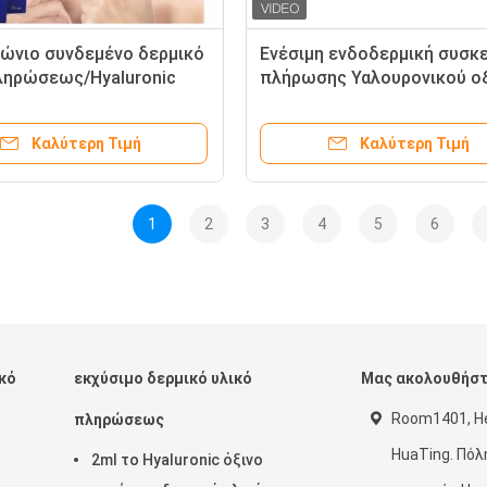
γώνιο συνδεμένο δερμικό
Ενέσιμη ενδοδερμική συσκ
ληρώσεως/Hyaluronic
πλήρωσης Υαλουρονικού ο
γχυση πηκτωμάτων για
τζελ ενέσιμη συσκευή πλή
λκυστήρα μύτης
χειλιών
Καλύτερη Τιμή
Καλύτερη Τιμή
1
2
3
4
5
6
ικό
εκχύσιμο δερμικό υλικό
Μας ακολουθήσ
Room1401, He
πληρώσεως
HuaTing. Πόλ
2ml το Hyaluronic όξινο