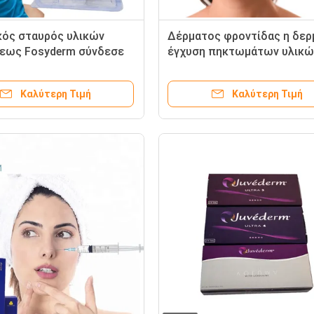
κός σταυρός υλικών
Δέρματος φροντίδας η δερ
εως Fosyderm σύνδεσε
έγχυση πηκτωμάτων υλικώ
ronic όξινη χειλική
πληρώσεως Hyaluronic όξιν
24mg/Ml πηκτωμάτων για
τη ρυτίδα αφαιρεί την του
Καλύτερη Τιμή
Καλύτερη Τιμή
ρα Hyaluron
προσώπου χρήση