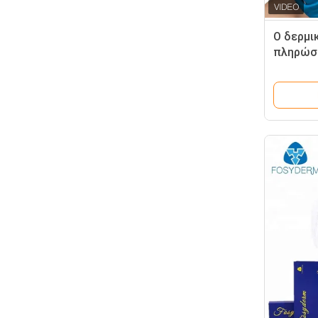
Ο δερμι
πληρώσ
τη Hyalu
έγχυση 
τη μάνδ