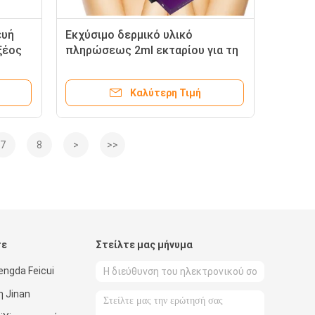
ευή
Εκχύσιμο δερμικό υλικό
ξέος
πληρώσεως 2ml εκταρίου για τη
ρωσης
φροντίδα δέρματος, Hyaluronic
όξινη έγχυση πηκτωμάτων
Καλύτερη Τιμή
7
8
>
>>
τε
Στείλτε μας μήνυμα
ngda Feicui
η Jinan