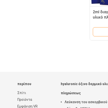
2ml δια
υλικό π
όξινη έ
τον ανε
περίπου
hyaluronic όξινο δερμικό υλ
Σπίτι
πληρώσεως
Προϊόντα
Λεύκανση του ασκορβικού
Εμφάνιση VR