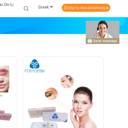
ι On-Li
Greek
Ζητήστε ένα απόσπασμα