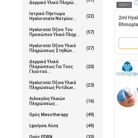
(51)
Δερμικό Υλικό Πληρώ...
Ιατρικό Πήκτωμα
(22)
2ml Hyal
Hyaluronate Νατρίου...
Rhinopl
Hyaluronic Όξινο Του
πηκτωμ
(57)
Προσώπου Υλικό Πληρ...
Hyaluronic Όξινο Υλικό
(27)
Πληρώσεως Στηθών...
Δερμικά Υλικά
Πληρώσεως Για Τους
(20)
Γλουτού...
Hyaluronic Όξινα Υλικά
(23)
Πληρώσεως Ρυτίδων...
Λιδοκαΐνη Υλικών
(16)
Πληρώσεως...
Ορός Mesotherapy
(49)
Lipolysis Λύση
(49)
Ορός PDRN
(33)