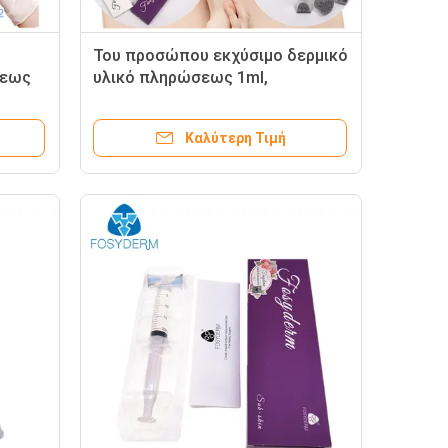
Του προσώπου εκχύσιμο δερμικό
σεως
υλικό πληρώσεως 1ml,
ς
Hyaluronic όξινες εγχύσεις
προσοχής υλικών πληρώσεως
Καλύτερη Τιμή
νες