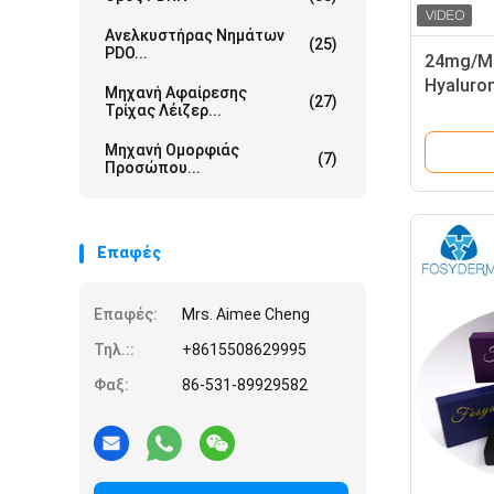
Ανελκυστήρας Νημάτων
(25)
PDO...
24mg/Ml
Hyaluron
Μηχανή Αφαίρεσης
(27)
πηκτωμ
Τρίχας Λέιζερ...
Μηχανή Ομορφιάς
(7)
Προσώπου...
Επαφές
Επαφές:
Mrs. Aimee Cheng
Τηλ.::
+8615508629995
Φαξ:
86-531-89929582