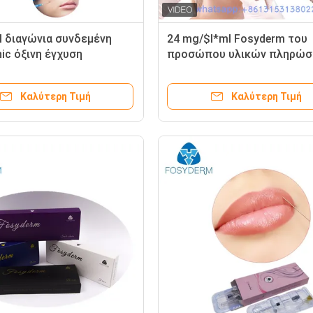
 διαγώνια συνδεμένη
24 mg/$l*ml Fosyderm του
ic όξινη έγχυση
προσώπου υλικών πληρώ
άτων
εκταρίου δερμικές εγχύσει
πηκτωμάτων υλικών
Καλύτερη Τιμή
Καλύτερη Τιμή
πληρώσεως Hyaluronic όξι