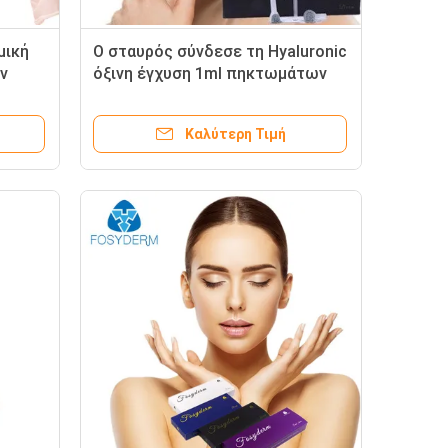
μική
Ο σταυρός σύνδεσε τη Hyaluronic
ν
όξινη έγχυση 1ml πηκτωμάτων
η για
για το πιστοποιητικό CE ISO
μάγουλων
Καλύτερη Τιμή