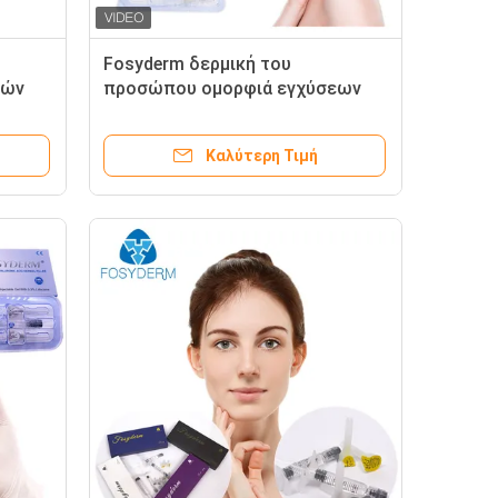
Fosyderm δερμική του
κών
προσώπου ομορφιά εγχύσεων
πηκτωμάτων υλικών
πληρώσεως Hyaluronic όξινη
Καλύτερη Τιμή