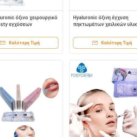
uronic όξινο χειρουργικό
Hyaluronic όξινη έγχυση
asty εγχύσεων
πηκτωμάτων χειλικών υλι
άτων
πληρώσεως Hyafilia 2ml
Fosyderm
Καλύτερη Τιμή
Καλύτερη Τιμή