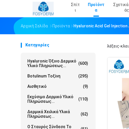
Σπίτ
Προϊόντ
Σχετικά
Ι
Α
Άς
Αρχική Σελίδα
Προϊόντα
Hyaluronic Acid Gel Injecti
Κατηγορίες
λέξεις-κλε
Hyaluronic Όξινο Δερμικό
(600)
Υλικό Πληρώσεως...
Botulinum Τοξίνη
(295)
Αισθητικό
(9)
Εκχύσιμο Δερμικό Υλικό
(110)
Πληρώσεως...
Δερμικά Χειλικά Υλικά
(62)
Πληρώσεως...
Ο Σταυρός Σύνδεσε Το