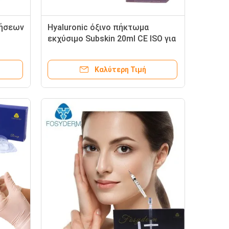
ξήσεων
Hyaluronic όξινο πήκτωμα
εκχύσιμο Subskin 20ml CE ISO για
τα στήθη και τους γλουτούς
νη
Καλύτερη Τιμή