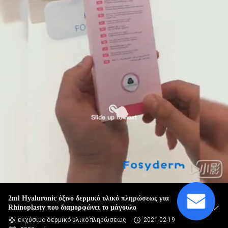
ΈΛΕΓΧΟΣ
ΠΟΙΌΤΗΤΑΣ
ΕΠΙΚΟΙΝΩΝΉΣΤΕ
ΜΑΖΊ
ΜΑΣ
ΕΙΔΉΣΕΙΣ
ΥΠΟΘΈΣΕΙΣ
2ml Hyaluronic όξινο δερμικό υλικό πληρώσεως για
ΖΗΤΉΣΤΕ
Rhinoplasty που διαμορφώνει το μάγουλο
ΜΙΑ
εκχύσιμο δερμικό υλικό πληρώσεως
2021-02-19