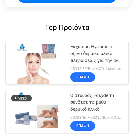
Top Προϊόντα
Εκχύσιμο Hyaluronic
όξινο δερμικό υλικό
πληρώσεως για την αντι
έγχυση γήρανσης
USD15-25/Box MOQ:1 πλαίσιο
ΕΠΑΦΉ
Ο σταυρός Fosyderm
σύνδεσε το βαθύ
δερμικό υλικό
πληρώσεως υλικών
USD28/Box-USD35/Box MOQ:1 ΚΙΒΩΤΙΟ
πληρώσεως 2ml
ΕΠΑΦΉ
γραμμών για τη μύτη