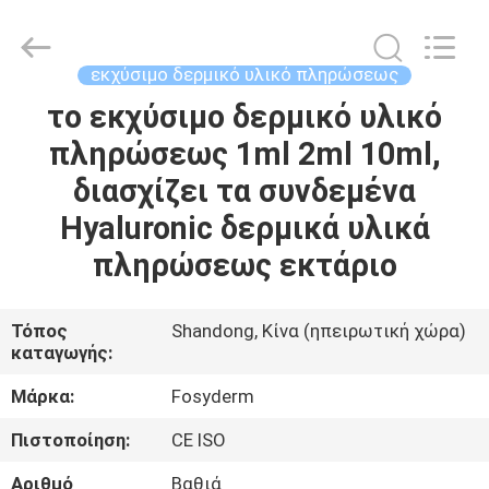
Jinan
Fosychan
International
Trading
Co.,
εκχύσιμο δερμικό υλικό πληρώσεως
Ltd..
All
το εκχύσιμο δερμικό υλικό
ΣΠΊΤΙ
Rights
Reserved.
πληρώσεως 1ml 2ml 10ml,
ΠΡΟΪΌΝΤΑ
διασχίζει τα συνδεμένα
Hyaluronic δερμικά υλικά
ΣΧΕΤΙΚΆ
πληρώσεως εκτάριο
ΜΕ
ΕΜΆΣ
Τόπος
Shandong, Κίνα (ηπειρωτική χώρα)
καταγωγής:
ΕΠΙΣΚΈΨΕΙΣ
Μάρκα:
Fosyderm
ΣΤΟ
Πιστοποίηση:
CE ISO
ΕΡΓΟΣΤΆΣΙΟ
Αριθμό
Βαθιά