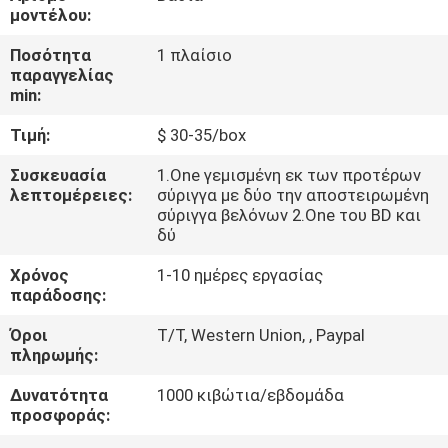
μοντέλου:
ΈΛΕΓΧΟΣ
Ποσότητα
1 πλαίσιο
παραγγελίας
ΠΟΙΌΤΗΤΑΣ
min:
Τιμή:
$ 30-35/box
ΕΠΙΚΟΙΝΩΝΉΣΤΕ
ΜΑΖΊ
Συσκευασία
1.One γεμισμένη εκ των προτέρων
λεπτομέρειες:
σύριγγα με δύο την αποστειρωμένη
ΜΑΣ
σύριγγα βελόνων 2.One του BD και
δύ
ΕΙΔΉΣΕΙΣ
Χρόνος
1-10 ημέρες εργασίας
παράδοσης:
Όροι
T/T, Western Union, , Paypal
ΥΠΟΘΈΣΕΙΣ
πληρωμής:
Δυνατότητα
1000 κιβώτια/εβδομάδα
ΖΗΤΉΣΤΕ
προσφοράς:
ΜΙΑ