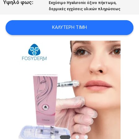
Υψηλό φως:
,
Εκχύσιμο Hyaluronic όξινο πήκτωμα
ΠΡΟΣΦΟΡΆ
δερμικές εγχύσεις υλικών πληρώσεως
SHOPPING
ΚΑΛΎΤΕΡΗ ΤΙΜΉ
ONLINE
SITEMAP
PRIVACY
POLICY