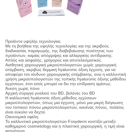
Προϊόντα υψηλής τεχνολογίας
Με τη βοήθεια της υψηλής τεχνολογίας και της ακριβούς
διαδικασίας παραγωγής, της διαβεβαίωσης ποιότητας των
προϊόντων, καμίας απόρριψης και αλλεργικής αντίδρασης.
Απλός και ασφαλής, γρήγορος και αποτελεσματικός.
Αισθητική χειρουργική μικροϋπολογιστών χωρίς χειρουργική
επέμβαση, ακριβώς δερμική hyaluronic όξινη έγχυση, για να
αποφύγει τον κίνδυνο χειρουργικής επέμβασης, ενώ η καλλυντική
χρήση μικροϋπολογιστών της τοπικής hyaluronic όξινης μεθόδου
εγχύσεων, έτσι εσείς μπορεί να δει την επίδραση αμέσως.
Άνεση χωρίς πόνο
Αρχική σύριγγα γυαλιού του BD, βελόνες του BD
Η καλλυντική hyaluronic όξινη μέθοδος εγχύσεων
μικροϋπολογιστών, όπως μια έγχυση, μόνο μια μικρή διόγκωση
του τοπικού πόνου μικροϋπολογιστών, κανένας πόνος, πελάτες
είναι εύκολο να δεχτεί.
Οικονομικά οφέλη
Το καλλυντικό μικροϋπολογιστών Fosyderm κοστίζει μεταξύ
καθημερινό cosmetology και η πλαστική χειρουργική, η τιμή είναι
φτηνότερη.