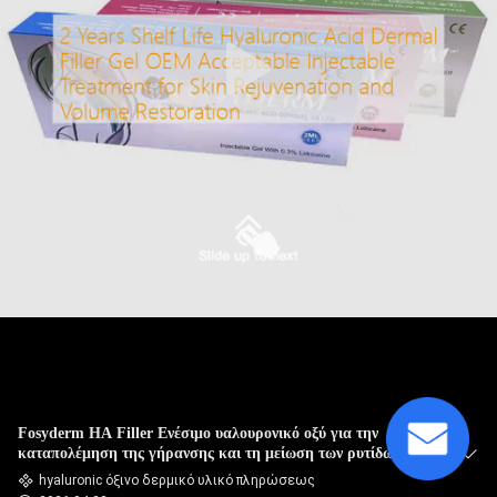
ΈΛΕΓΧΟΣ
ΠΟΙΌΤΗΤΑΣ
ΕΠΙΚΟΙΝΩΝΉΣΤΕ
ΜΑΖΊ
ΜΑΣ
ΕΙΔΉΣΕΙΣ
ΥΠΟΘΈΣΕΙΣ
Fosyderm HA Filler Ενέσιμο υαλουρονικό οξύ για την
ΖΗΤΉΣΤΕ
καταπολέμηση της γήρανσης και τη μείωση των ρυτίδων
ΜΙΑ
hyaluronic όξινο δερμικό υλικό πληρώσεως