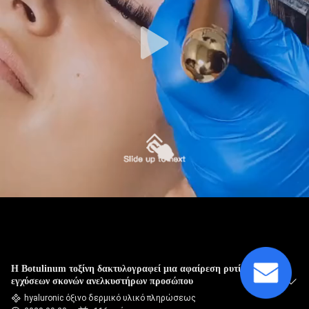
ΈΛΕΓΧΟΣ
ΠΟΙΌΤΗΤΑΣ
ΕΠΙΚΟΙΝΩΝΉΣΤΕ
ΜΑΖΊ
ΜΑΣ
ΕΙΔΉΣΕΙΣ
ΥΠΟΘΈΣΕΙΣ
Η Botulinum τοξίνη δακτυλογραφεί μια αφαίρεση ρυτίδων
ΖΗΤΉΣΤΕ
εγχύσεων σκονών ανελκυστήρων προσώπου
ΜΙΑ
hyaluronic όξινο δερμικό υλικό πληρώσεως