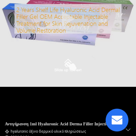
ΈΛΕΓΧΟΣ
ΠΟΙΌΤΗΤΑΣ
ΕΠΙΚΟΙΝΩΝΉΣΤΕ
ΜΑΖΊ
ΜΑΣ
ΕΙΔΉΣΕΙΣ
ΥΠΟΘΈΣΕΙΣ
ΖΗΤΉΣΤΕ
Αντιγήρανση 1ml Hyaluronic Acid Derma Filler Injection
ΜΙΑ
hyaluronic όξινο δερμικό υλικό πληρώσεως