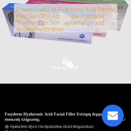
ΈΛΕΓΧΟΣ
ΠΟΙΌΤΗΤΑΣ
ΕΠΙΚΟΙΝΩΝΉΣΤΕ
ΜΑΖΊ
ΜΑΣ
ΕΙΔΉΣΕΙΣ
ΥΠΟΘΈΣΕΙΣ
Fosyderm Hyaluronic Acid Facial Filler Ενέσιμη δερματική
ΖΗΤΉΣΤΕ
συσκευή πλήρωσης
ΜΙΑ
Hyaluronic όξινο του προσώπου υλικό πληρώσεως