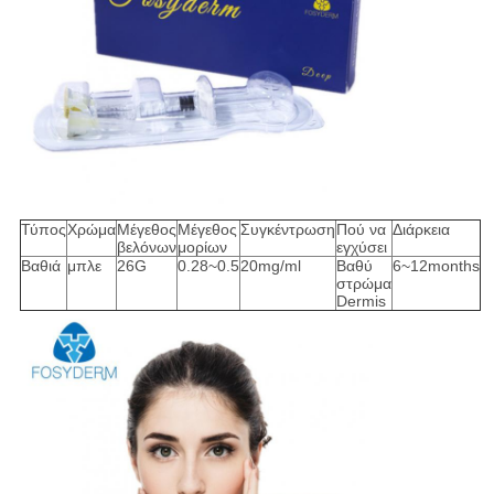
Τύπος
Χρώμα
Μέγεθος
Μέγεθος
Συγκέντρωση
Πού να
Διάρκεια
βελόνων
μορίων
εγχύσει
Βαθιά
μπλε
26G
0.28~0.5
20mg/ml
Βαθύ
6~12months
στρώμα
Dermis