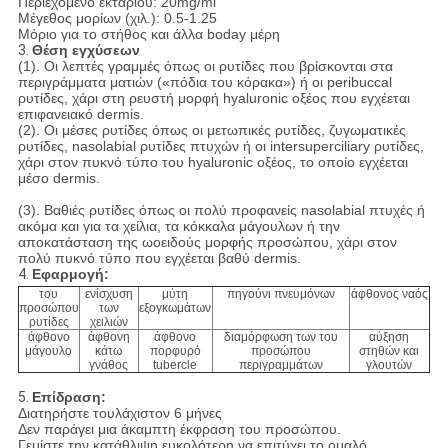
Περιεχόμενο εκταρίου: 20mg/ml
Μέγεθος μορίων (χιλ.): 0.5-1.25
Μόριο για το στήθος και άλλα boday μέρη
3.
Θέση εγχύσεων
(1). Οι λεπτές γραμμές όπως οι ρυτίδες που βρίσκονται στα
περιγράμματα ματιών («πόδια του κόρακα») ή οι peribuccal
ρυτίδες, χάρι στη ρευστή μορφή hyaluronic οξέος που εγχέεται
επιφανειακό dermis.
(2). Οι μέσες ρυτίδες όπως οι μετωπικές ρυτίδες, ζυγωματικές
ρυτίδες, nasolabial ρυτίδες πτυχών ή οι intersuperciliary ρυτίδες,
χάρι στον πυκνό τύπο του hyaluronic οξέος, το οποίο εγχέεται
μέσο dermis.
(3). Βαθιές ρυτίδες όπως οι πολύ προφανείς nasolabial πτυχές ή
ακόμα και για τα χείλια, τα κόκκαλα μάγουλων ή την
αποκατάσταση της ωοειδούς μορφής προσώπου, χάρι στον
πολύ πυκνό τύπο που εγχέεται βαθύ dermis.
4.
Εφαρμογή:
του
ενίσχυση
μύτη
πηγούνι πνευμόνων
άφθονος ναός
προσώπου
των
εξογκωμάτων
ρυτίδες
χειλιών
άφθονο
άφθονη
άφθονο
διαμόρφωση των του
αύξηση
μάγουλο
κάτω
πορφυρό
προσώπου
στηθών και
γνάθος
tubercle
περιγραμμάτων
γλουτών
5.
Επίδραση:
Διατηρήστε τουλάχιστον 6 μήνες
Δεν παράγει μια άκαμπτη έκφραση του προσώπου.
Γεμίστε την κατάθλιψη ευκολότερη να επιτύχει το ομαλό