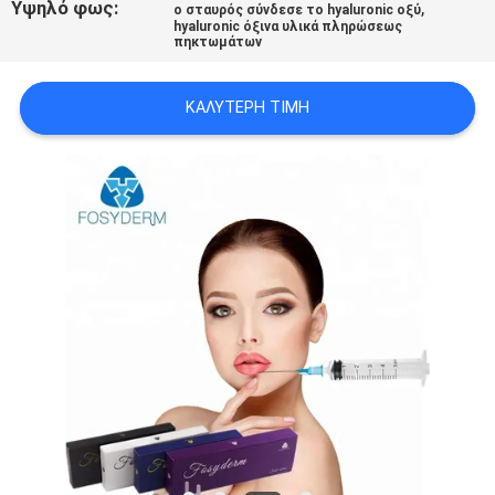
Υψηλό φως:
,
ο σταυρός σύνδεσε το hyaluronic οξύ
ΠΡΟΣΦΟΡΆ
hyaluronic όξινα υλικά πληρώσεως
πηκτωμάτων
SHOPPING
ΚΑΛΎΤΕΡΗ ΤΙΜΉ
ONLINE
SITEMAP
PRIVACY
POLICY