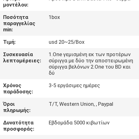
μοντέλου:
ΈΛΕΓΧΟΣ
Ποσότητα
1box
παραγγελίας
ΠΟΙΌΤΗΤΑΣ
min:
Τιμή:
usd 20~25/Box
ΕΠΙΚΟΙΝΩΝΉΣΤΕ
ΜΑΖΊ
Συσκευασία
1.One γεμισμένη εκ των προτέρων
λεπτομέρειες:
σύριγγα με δύο την αποστειρωμένη
ΜΑΣ
σύριγγα βελόνων 2.One του BD και
δύ
ΕΙΔΉΣΕΙΣ
Χρόνος
3-5 εργάσιμες ημέρες
παράδοσης:
Όροι
T/T, Western Union, , Paypal
ΥΠΟΘΈΣΕΙΣ
πληρωμής:
Δυνατότητα
Εβδομάδα 5000 κιβωτίων
ΖΗΤΉΣΤΕ
προσφοράς:
ΜΙΑ