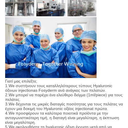
Γιατί μας επιλέξτε;
1.We συστήνουν τους καταλληλότερους τύπους Hyaluronic
όξινων injectionas Fosyderm ανά ανάγκες των πελατών.
2.We μπορεί να παρέχει ένα ελεύθερο δείγμα (1ml/piece) για τους
πελάτες.
3.We δέχονται τις μικρές διαταγές ποσότητας για τους πελάτες να
έχουν μια δοκιμή του Hyaluronic οξέος injectionat πρώτα.
4.We προσφέρουν τα καλύτερα ποιοτικά προϊόντα με την
ανταγωνιστικότερη τιμή, η διαταγή είναι μεγαλύτερη, η έκπτωση
είναι μεγαλύτερη.
5.We ακολουθήστε τη hyaluronic όξινη έγχυση μετά από να