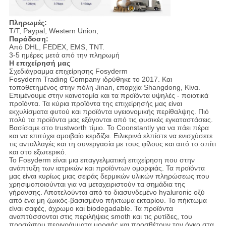
Πληρωμές:
T/T, Paypal, Western Union,
Παράδοση:
Από DHL, FEDEX, EMS, TNT.
3-5 ημέρες μετά από την πληρωμή
Η επιχείρησή μας
Σχεδιάγραμμα επιχείρησης Fosyderm
Fosyderm Trading Company ιδρύθηκε το 2017. Και
τοποθετημένος στην πόλη Jinan, επαρχία Shangdong, Κίνα.
Επιμένουμε στην καινοτομία και τα προϊόντα υψηλές - ποιοτικά
προϊόντα. Τα κύρια προϊόντα της επιχείρησής μας είναι
εκχυλίσματα φυτού και προϊόντα υγειονομικής περίθαλψης. Πιό
πολύ τα προϊόντα μας εξάγονται από τις φυσικές εγκαταστάσεις.
Βασίσαμε στο trustworth τίμιο. Το Coonstantly για να πάει πέρα
και να επιτύχει αμοιβαίο κερδίζει. Ειλικρινά ελπίστε να ενισχύσετε
τις ανταλλαγές και τη συνεργασία με τους φίλους και από το σπίτι
και στο εξωτερικό.
Το Fosyderm είναι μια επαγγελματική επιχείρηση που στην
ανάπτυξη των ιατρικών και προϊόντων ομορφιάς. Τα προϊόντα
μας είναι κυρίως μιας σειράς δερμικών υλικών πληρώσεως που
χρησιμοποιούνται για να μεταχειριστούν τα σημάδια της
γήρανσης. Αποτελούνται από το διασυνδεμένο hyaluronic οξύ
από ένα μη ζωικός-βασισμένο πήκτωμα εκταρίου. Το πήκτωμα
είναι σαφές, άχρωμο και biodegadable. Τα προϊόντα
αναπτύσσονται στις περιλήψεις smoth και τις ρυτίδες, του
προσώπου περιγράμματα μορφής και προσθέτουν τον όγκο στα