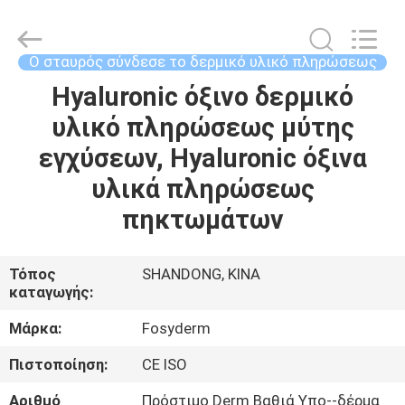
Jinan
Fosychan
International
Trading
Co.,
Ο σταυρός σύνδεσε το δερμικό υλικό πληρώσεως
Ltd..
All
Hyaluronic όξινο δερμικό
ΣΠΊΤΙ
Rights
Reserved.
υλικό πληρώσεως μύτης
ΠΡΟΪΌΝΤΑ
εγχύσεων, Hyaluronic όξινα
υλικά πληρώσεως
ΣΧΕΤΙΚΆ
πηκτωμάτων
ΜΕ
ΕΜΆΣ
Τόπος
SHANDONG, ΚΙΝΑ
καταγωγής:
ΕΠΙΣΚΈΨΕΙΣ
Μάρκα:
Fosyderm
ΣΤΟ
Πιστοποίηση:
CE ISO
ΕΡΓΟΣΤΆΣΙΟ
Αριθμό
Πρόστιμο Derm Βαθιά Υπο--δέρμα