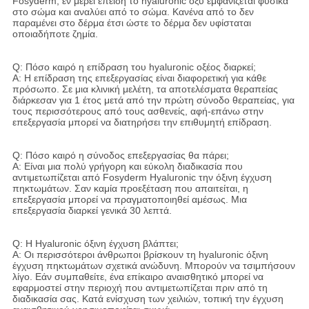
Fosyderm, εν μέρει επειδή το hyaluronic οξύ εμφανίζεται φυσικά
στο σώμα και αναλύει από το σώμα. Κανένα από το δεν
παραμένει στο δέρμα έτσι ώστε το δέρμα δεν υφίσταται
οποιαδήποτε ζημία.
Q: Πόσο καιρό η επίδραση του hyaluronic οξέος διαρκεί;
Α: Η επίδραση της επεξεργασίας είναι διαφορετική για κάθε
πρόσωπο. Σε μια κλινική μελέτη, τα αποτελέσματα θεραπείας
διάρκεσαν για 1 έτος μετά από την πρώτη σύνοδο θεραπείας, για
τους περισσότερους από τους ασθενείς, αφή-επάνω στην
επεξεργασία μπορεί να διατηρήσει την επιθυμητή επίδραση.
Q: Πόσο καιρό η σύνοδος επεξεργασίας θα πάρει;
Α: Είναι μια πολύ γρήγορη και εύκολη διαδικασία που
αντιμετωπίζεται από Fosyderm Hyaluronic την όξινη έγχυση
πηκτωμάτων. Σαν καμία προεξέταση που απαιτείται, η
επεξεργασία μπορεί να πραγματοποιηθεί αμέσως. Μια
επεξεργασία διαρκεί γενικά 30 λεπτά.
Q: Η Hyaluronic όξινη έγχυση βλάπτει;
Α: Οι περισσότεροι άνθρωποι βρίσκουν τη hyaluronic όξινη
έγχυση πηκτωμάτων σχετικά ανώδυνη. Μπορούν να τσιμπήσουν
λίγο. Εάν συμπαθείτε, ένα επίκαιρο αναισθητικό μπορεί να
εφαρμοστεί στην περιοχή που αντιμετωπίζεται πριν από τη
διαδικασία σας. Κατά ενίσχυση των χειλιών, τοπική την έγχυση