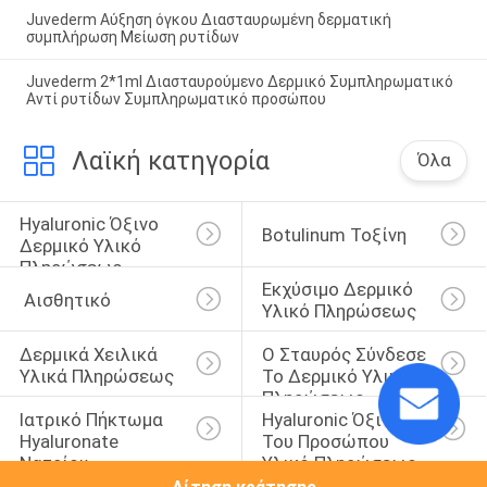
Juvederm Αύξηση όγκου Διασταυρωμένη δερματική
συμπλήρωση Μείωση ρυτίδων
Juvederm 2*1ml Διασταυρούμενο Δερμικό Συμπληρωματικό
Αντί ρυτίδων Συμπληρωματικό προσώπου
Λαϊκή κατηγορία
Όλα
Hyaluronic Όξινο 
Botulinum Τοξίνη
Δερμικό Υλικό 
Πληρώσεως
Εκχύσιμο Δερμικό 
 Αισθητικό
Υλικό Πληρώσεως
Δερμικά Χειλικά 
Ο Σταυρός Σύνδεσε 
Υλικά Πληρώσεως
Το Δερμικό Υλικό 
Πληρώσεως
Ιατρικό Πήκτωμα 
Hyaluronic Όξινο 
Hyaluronate 
Του Προσώπου 
Νατρίου
Υλικό Πληρώσεως