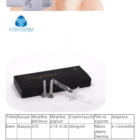
Τύπος
Χρώμα
Μέγεθος
Μέγεθος
Συγκέντρωση
Πού να
Διάρκεια
βελόνων
μορίων
εγχύσει
Μέσο
Derm
Μαύρος
27G
0.15~0.28
20mg/ml
6~12months
μέρος
Dermis