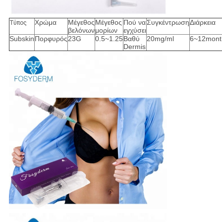
Χρώμα
Μέγεθος
Μέγεθος
Πού να
Συγκέντρωση
Διάρκεια
Τύπος
βελόνων
μορίων
εγχύσει
Subskin
Πορφυρός
23G
0.5~1.25
Βαθύ
20mg/ml
6~12mont
Dermis