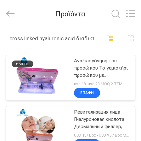
Jinan
Fosychan
International
Προϊόντα
Trading
Co.,
Ltd..
All
ΣΠΊΤΙ
Rights
Reserved.
cross linked hyaluronic acid διαδικτυακή κατασκευή
ΠΡΟΪΌΝΤΑ
Αναζωογόνηση του
προσώπου Το γεμιστήρι
ΣΧΕΤΙΚΆ
προσώπου με
ΜΕ
διασταυρωμένο
usd 18- usd 28 MOQ:2 ΤΕΜ
υαλουρονικό οξύ
ΕΜΆΣ
ΕΠΑΦΉ
υποστηρίζει τη φυσική
αναγέννηση του
δέρματος και την
Ревитализация лица
ΕΠΙΣΚΈΨΕΙΣ
νεανική λάμψη
Гиалуроновая кислота
ΣΤΟ
Дермальный филлер,
содержащий сшитую
ΕΡΓΟΣΤΆΣΙΟ
USD 18/ Box - USD 95 / Box MOQ:2 τεμ