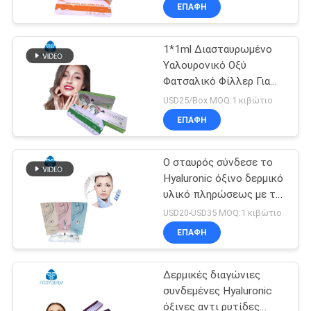
гиалуроновую кислоту,
ΕΠΑΦΉ
предназначенный для
ΈΛΕΓΧΟΣ
эффективного
увеличения губ
1*1ml Διασταυρωμένο
ΠΟΙΌΤΗΤΑΣ
Υαλουρονικό Οξύ
Φατσαλικό Φίλλερ Για
ΕΠΙΚΟΙΝΩΝΉΣΤΕ
Μεγέθυνση των χειλιών
USD25/Box MOQ:1 κιβώτιο
ΜΑΖΊ
ΕΠΑΦΉ
ΜΑΣ
Ο σταυρός σύνδεσε το
Hyaluronic όξινο δερμικό
ΕΙΔΉΣΕΙΣ
υλικό πληρώσεως με τη
λιδοκαΐνη 24mg
USD20-USD35 MOQ:1 κιβώτιο
ΥΠΟΘΈΣΕΙΣ
ΕΠΑΦΉ
Δερμικές διαγώνιες
ΖΗΤΉΣΤΕ
συνδεμένες Hyaluronic
ΜΙΑ
όξινες αντι ρυτίδες