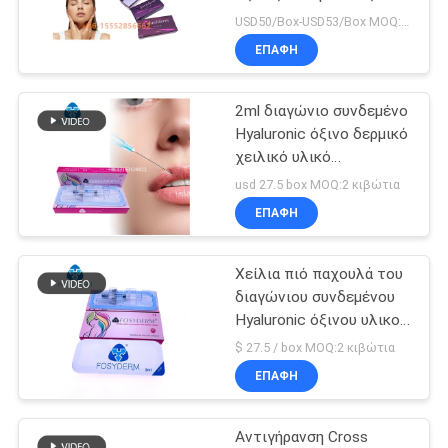
χειλικών υλικών
ΠΡΟΣΦΟΡΆ
USD50/Box-USD53/Box MOQ:1 κουτί
πληρώσεως
ΕΠΑΦΉ
SHOPPING
2ml διαγώνιο συνδεμένο
ONLINE
Hyaluronic όξινο δερμικό
χειλικό υλικό
πληρώσεως
SITEMAP
usd 27.5 box MOQ:2 κιβώτια
πηκτωμάτων εκταρίου
ΕΠΑΦΉ
υλικών πληρώσεως
PRIVACY
Χείλια πιό παχουλά του
POLICY
διαγώνιου συνδεμένου
Hyaluronic όξινου υλικού
πληρώσεως 2 μιλ.
$ 27.5 / box MOQ:2 κιβώτια
Fosyderm
ΕΠΑΦΉ
Αντιγήρανση Cross