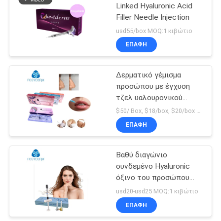
Linked Hyaluronic Acid
Filler Needle Injection
usd55/box MOQ:1 κιβώτιο
ΕΠΑΦΉ
Δερματικό γέμισμα
προσώπου με έγχυση
τζελ υαλουρονικού
οξέος με σταυροειδείς
$50/ Box, $18/box, $20/box MOQ:2 κουτιά
δεσμούς
ΕΠΑΦΉ
Βαθύ διαγώνιο
συνδεμένο Hyaluronic
όξινο του προσώπου
δερμικό υλικό
usd20-usd25 MOQ:1 κιβώτιο
πληρώσεως
ΕΠΑΦΉ
πηκτωμάτων 1ml