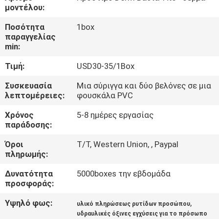
μοντέλου:
ΈΛΕΓΧΟΣ
Ποσότητα
1box
παραγγελίας
ΠΟΙΌΤΗΤΑΣ
min:
Τιμή:
USD30-35/1Box
ΕΠΙΚΟΙΝΩΝΉΣΤΕ
ΜΑΖΊ
Συσκευασία
Μια σύριγγα και δύο βελόνες σε μια
λεπτομέρειες:
φουσκάλα PVC
ΜΑΣ
Χρόνος
5-8 ημέρες εργασίας
παράδοσης:
ΕΙΔΉΣΕΙΣ
Όροι
T/T, Western Union, , Paypal
πληρωμής:
ΥΠΟΘΈΣΕΙΣ
Δυνατότητα
5000boxes την εβδομάδα
προσφοράς:
ΖΗΤΉΣΤΕ
Υψηλό φως:
,
υλικό πληρώσεως ρυτίδων προσώπου
ΜΙΑ
υδραυλικές όξινες εγχύσεις για το πρόσωπο