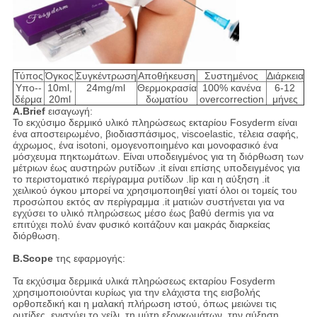
Τύπος
Όγκος
Συγκέντρωση
Αποθήκευση
Συστημένος
Διάρκεια
Υπο--
10ml,
24mg/ml
Θερμοκρασία
100% κανένα
6-12
δέρμα
20ml
δωματίου
overcorrection
μήνες
A.Brief
εισαγωγή:
Το εκχύσιμο δερμικό υλικό πληρώσεως εκταρίου Fosyderm είναι
ένα αποστειρωμένο, βιοδιασπάσιμος, viscoelastic, τέλεια σαφής,
άχρωμος, ένα isotoni, ομογενοποιημένο και μονοφασικό ένα
μόσχευμα πηκτωμάτων. Είναι υποδειγμένος για τη διόρθωση των
μέτριων έως αυστηρών ρυτίδων .it είναι επίσης υποδειγμένος για
το περιστοματικό περίγραμμα ρυτίδων .lip και η αύξηση .it
χειλικού όγκου μπορεί να χρησιμοποιηθεί γιατί όλοι οι τομείς του
προσώπου εκτός αν περίγραμμα .it ματιών συστήνεται για να
εγχύσει το υλικό πληρώσεως μέσο έως βαθύ dermis για να
επιτύχει πολύ έναν φυσικό κοιτάζουν και μακράς διαρκείας
διόρθωση.
B.Scope
της εφαρμογής:
Τα εκχύσιμα δερμικά υλικά πληρώσεως εκταρίου Fosyderm
χρησιμοποιούνται κυρίως για την ελάχιστα της εισβολής
ορθοπεδική και η μαλακή πλήρωση ιστού, όπως μειώνει τις
ρυτίδες, ενισχύει το χείλι, τη μύτη εξογκωμάτων, την αύξηση