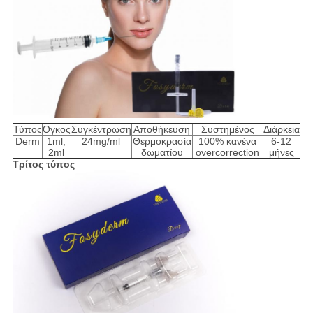
Τύπος
Όγκος
Συγκέντρωση
Αποθήκευση
Συστημένος
Διάρκεια
Derm
1ml,
24mg/ml
Θερμοκρασία
100% κανένα
6-12
2ml
δωματίου
overcorrection
μήνες
Τρίτος τύπος