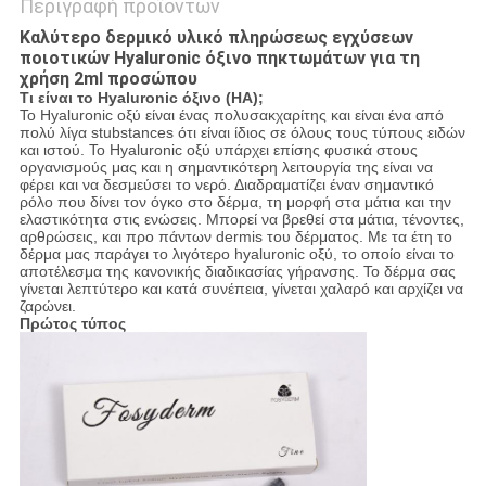
Περιγραφή προϊόντων
Καλύτερο δερμικό υλικό πληρώσεως εγχύσεων
ποιοτικών Hyaluronic όξινο πηκτωμάτων για τη
χρήση 2ml προσώπου
Τι είναι το Hyaluronic όξινο (HA);
Το Hyaluronic οξύ είναι ένας πολυσακχαρίτης και είναι ένα από
πολύ λίγα stubstances ότι είναι ίδιος σε όλους τους τύπους ειδών
και ιστού. Το Hyaluronic οξύ υπάρχει επίσης φυσικά στους
οργανισμούς μας και η σημαντικότερη λειτουργία της είναι να
φέρει και να δεσμεύσει το νερό. Διαδραματίζει έναν σημαντικό
ρόλο που δίνει τον όγκο στο δέρμα, τη μορφή στα μάτια και την
ελαστικότητα στις ενώσεις. Μπορεί να βρεθεί στα μάτια, τένοντες,
αρθρώσεις, και προ πάντων dermis του δέρματος. Με τα έτη το
δέρμα μας παράγει το λιγότερο hyaluronic οξύ, το οποίο είναι το
αποτέλεσμα της κανονικής διαδικασίας γήρανσης. Το δέρμα σας
γίνεται λεπτύτερο και κατά συνέπεια, γίνεται χαλαρό και αρχίζει να
ζαρώνει.
Πρώτος τύπος