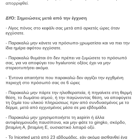
απορριφθεί.
ΔΥΟ: Σημειώσεις μετά από την έγχυση
-
Λίγος πόνος στο κεφάλι σας μετά από αρκετές ώρες όταν
εγχύσατε.
-
Παρακαλώ μην κάνετε να πρόσωπο-χρωματίσει και να πιει την
ίδια ημέρα αφότου εγχύσατε.
-
Παρακαλώ θυμάται ότι δεν πρέπει να ζυμώσετε το πρόσωπό
σας, για να αποφύγει του hyaluronic οξέος έχει να μην
στερεοτυπήσει ακόμα.
-
Έντονα απαιτήστε που παρακαλώ δεν αγγίζει την εγχθμένη
περιοχή στο πρόσωπό σας σε 6 ώρες
-
Παρακαλώ μην πάρτε την ηλιοθεραπεία, ή πηγαίνετε στη θερμή
θέση, το δωμάτιο ατμού, ή την παγώνοντας θέση, να αποφύγετε
τη ζημία του υλικού πληρώσεως πριν από συνδυασμένος με το
δέρμα, μετά από εγχυσμένος μέσα σε μια εβδομάδα.
-
Παρακαλώ μην χρησιμοποιήστε τη aspirin ή άλλα
αντιφλεγμονώδη παυσίπονα, και μην φάτε το gingko, σκόρδο,
βιταμίνη Α, βιταμίνη Ε, ουσιαστικό λιπαρό οξύ.
-
Το Injceted μετά από 23 εβδομάδες, εάν ακόμα αισθανθεί ένα