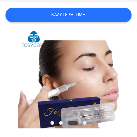
ΠΡΟΣΦΟΡΆ
ΚΑΛΎΤΕΡΗ ΤΙΜΉ
SHOPPING
ONLINE
SITEMAP
PRIVACY
POLICY