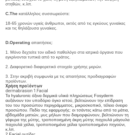
στηθών, κ.λπ.
C.The
κατάλληλος συσσωρεύστε:
18-65 χρονών υγιείς άνθρωποι, εκτός από τις εγκύους γυναίκες
και τις θηλάζουσα γυναίκες.
D.Operating
απαιτήσεις:
1. Μόνο δεχτείτε τον ειδικό παθολόγο στα ιατρικά όργανα που
εγκρίνονται τυπικά από το κράτος.
2. Διαφορετικό διαφορετικό στοιχείο χρήσης μερών.
3. Στην ακριβή συμφωνία με τις απαιτήσεις προδιαγραφών
προϊόντων.
Χρήση προϊόντων
dermabrasion 1.Facial
Τα hyaluronic όξινα δερμικά υλικά πληρώσεως Fosyderm
αυξάνουν τον υποδόριο όγκο ιστού, βελτιώνουν την επίδραση
του του προσώπου περιγράμματος, μικροσκοπικό, τέλειο όνειρο
προσώπου. Πεδίο της εφαρμογής: οι τσάντες κάτω από τα μάτια,
εβδομάδα ματιών, μυς μήλων που διαμορφώνουν, βελτιώνουν τη
γέφυρα της μύτης, τροποποιημένη άκρη μύτης παχουλά μάγουλα
παχουλά χείλια, τροποποιημένα χείλια τροποποιημένο πηγούνι,
κ.λπ.
2.Facial
ρυτίδες