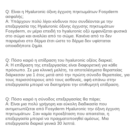
Q: Είναι η Hyaluronic όξινη έγχυση πηκτωμάτων Fosyderm
ασφαλής;
Α: Υπάρχουν πολύ λίγοι κίνδυνοι που συνδέονται με την
επεξεργασία της Hyaluronic όξινης έγχυσης πηκτωμάτων
Fosyderm, εν μέρει επειδή το hyaluronic οξύ εμφανίζεται φυσικά
στο σώμα και αναλύει από το σώμα. Κανένα από το δεν
παραμένει στο δέρμα έτσι ώστε το δέρμα δεν υφίσταται
οποιαδήποτε ζημία.
Q: Πόσο καιρό η επίδραση του hyaluronic οξέος διαρκεί;
Α: Η επίδραση της επεξεργασίας είναι διαφορετική για κάθε
πρόσωπο. Σε μια κλινική μελέτη, τα αποτελέσματα θεραπείας
διάρκεσαν για 1 έτος μετά από την πρώτη σύνοδο θεραπείας, για
τους περισσότερους από τους ασθενείς, αφή-επάνω στην
επεξεργασία μπορεί να διατηρήσει την επιθυμητή επίδραση.
Q: Πόσο καιρό η σύνοδος επεξεργασίας θα πάρει;
Α: Είναι μια πολύ γρήγορη και εύκολη διαδικασία που
αντιμετωπίζεται από Fosyderm Hyaluronic την όξινη έγχυση
πηκτωμάτων. Σαν καμία προεξέταση που απαιτείται, η
επεξεργασία μπορεί να πραγματοποιηθεί αμέσως. Μια
επεξεργασία διαρκεί γενικά 30 λεπτά.