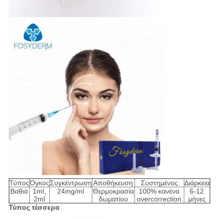
Τύπος
Όγκος
Συγκέντρωση
Αποθήκευση
Συστημένος
Διάρκεια
Βαθιά
1ml,
24mg/ml
Θερμοκρασία
100% κανένα
6-12
2ml
δωματίου
overcorrection
μήνες
Τύπος τέσσερα