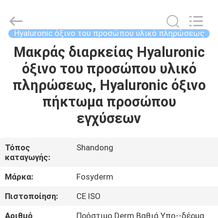
Jinan
Fosychan
International
Trading
Co.,
Hyaluronic όξινο του προσώπου υλικό πληρώσεως
Ltd..
All
Μακράς διαρκείας Hyaluronic
ΣΠΊΤΙ
Rights
Reserved.
όξινο του προσώπου υλικό
ΠΡΟΪΌΝΤΑ
πληρώσεως, Hyaluronic όξινο
πήκτωμα προσώπου
ΣΧΕΤΙΚΆ
εγχύσεων
ΜΕ
ΕΜΆΣ
Τόπος
Shandong
καταγωγής:
ΕΠΙΣΚΈΨΕΙΣ
Μάρκα:
Fosyderm
ΣΤΟ
Πιστοποίηση:
CE ISO
ΕΡΓΟΣΤΆΣΙΟ
Αριθμό
Πρόστιμο Derm Βαθιά Υπο--δέρμα