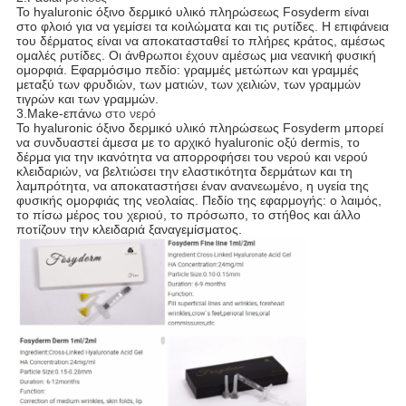
Το hyaluronic όξινο δερμικό υλικό πληρώσεως Fosyderm είναι
στο φλοιό για να γεμίσει τα κοιλώματα και τις ρυτίδες. Η επιφάνεια
του δέρματος είναι να αποκατασταθεί το πλήρες κράτος, αμέσως
ομαλές ρυτίδες. Οι άνθρωποι έχουν αμέσως μια νεανική φυσική
ομορφιά. Εφαρμόσιμο πεδίο: γραμμές μετώπων και γραμμές
μεταξύ των φρυδιών, των ματιών, των χειλιών, των γραμμών
τιγρών και των γραμμών.
3.Make-επάνω
στο νερό
Το hyaluronic όξινο δερμικό υλικό πληρώσεως Fosyderm μπορεί
να συνδυαστεί άμεσα με το αρχικό hyaluronic οξύ dermis, το
δέρμα για την ικανότητα να απορροφήσει του νερού και νερού
κλειδαριών, να βελτιώσει την ελαστικότητα δερμάτων και τη
λαμπρότητα, να αποκαταστήσει έναν ανανεωμένο, η υγεία της
φυσικής ομορφιάς της νεολαίας. Πεδίο της εφαρμογής: ο λαιμός,
το πίσω μέρος του χεριού, το πρόσωπο, το στήθος και άλλο
ποτίζουν την κλειδαριά ξαναγεμίσματος.