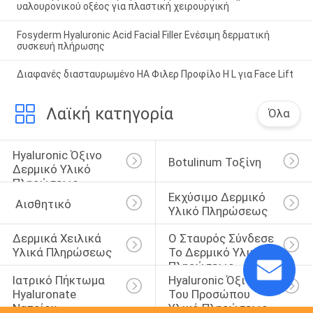
υαλουρονικού οξέος για πλαστική χειρουργική
Fosyderm Hyaluronic Acid Facial Filler Ενέσιμη δερματική
συσκευή πλήρωσης
Διαφανές διασταυρωμένο HA Φιλερ Προφίλο H L για Face Lift
Λαϊκή κατηγορία
Όλα
Hyaluronic Όξινο 
Botulinum Τοξίνη
Δερμικό Υλικό 
Πληρώσεως
Εκχύσιμο Δερμικό 
 Αισθητικό
Υλικό Πληρώσεως
Δερμικά Χειλικά 
Ο Σταυρός Σύνδεσε 
Υλικά Πληρώσεως
Το Δερμικό Υλικό 
Πληρώσεως
Ιατρικό Πήκτωμα 
Hyaluronic Όξινο 
Hyaluronate 
Του Προσώπου 
Νατρίου
Υλικό Πληρώσεως