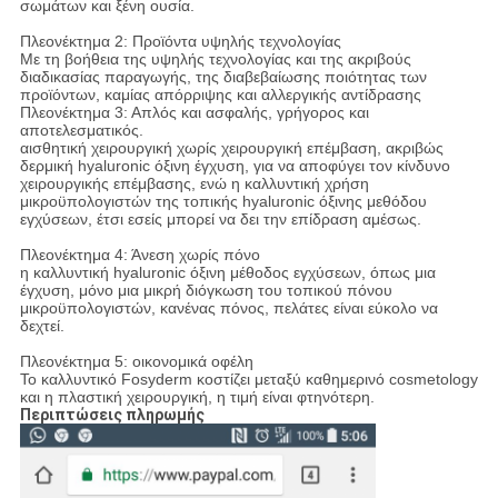
σωμάτων και ξένη ουσία.
Πλεονέκτημα 2: Προϊόντα υψηλής τεχνολογίας
Με τη βοήθεια της υψηλής τεχνολογίας και της ακριβούς
διαδικασίας παραγωγής, της διαβεβαίωσης ποιότητας των
προϊόντων, καμίας απόρριψης και αλλεργικής αντίδρασης
Πλεονέκτημα 3: Απλός και ασφαλής, γρήγορος και
αποτελεσματικός.
αισθητική χειρουργική χωρίς χειρουργική επέμβαση, ακριβώς
δερμική hyaluronic όξινη έγχυση, για να αποφύγει τον κίνδυνο
χειρουργικής επέμβασης, ενώ η καλλυντική χρήση
μικροϋπολογιστών της τοπικής hyaluronic όξινης μεθόδου
εγχύσεων, έτσι εσείς μπορεί να δει την επίδραση αμέσως.
Πλεονέκτημα 4: Άνεση χωρίς πόνο
η καλλυντική hyaluronic όξινη μέθοδος εγχύσεων, όπως μια
έγχυση, μόνο μια μικρή διόγκωση του τοπικού πόνου
μικροϋπολογιστών, κανένας πόνος, πελάτες είναι εύκολο να
δεχτεί.
Πλεονέκτημα 5: οικονομικά οφέλη
Το καλλυντικό Fosyderm κοστίζει μεταξύ καθημερινό cosmetology
και η πλαστική χειρουργική, η τιμή είναι φτηνότερη.
Περιπτώσεις πληρωμής