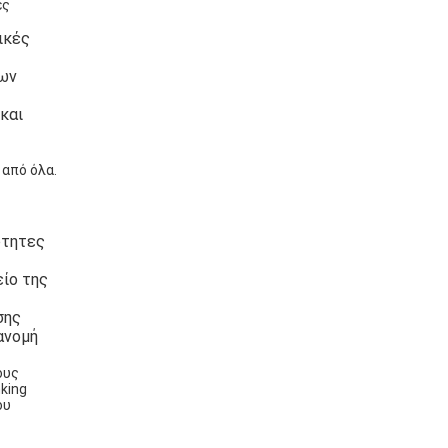
ές
ικές
των
και
 από όλα.
ότητες
ίο της
σης
ανομή
ους
king
ου