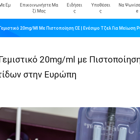
Με Εμ
Επικοινωνήστε Μα
Ειδήσει
Υποθέσει
Να Ψωνίσε
Ζί Μας
Σ
Σ
E
Γεμιστικό 20mg/ml Με Πιστοποίηση CE | Ενέσιμο Τζελ Για Μείωση 
Γεμιστικό 20mg/ml με Πιστοποίηση
τίδων στην Ευρώπη