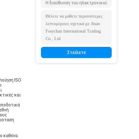
Στείλετε
ποίηση ISO
ο
ι
κτικές και
αποδοτικά
εθνή
τους
πρόταση
το καθένα