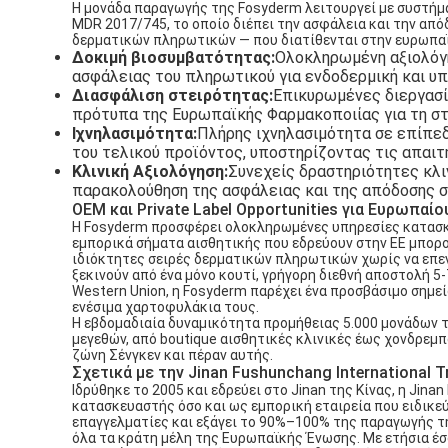
Η μονάδα παραγωγής της Fosyderm λειτουργεί με συστήμα
MDR 2017/745, το οποίο διέπει την ασφάλεια και την α
δερματικών πληρωτικών — που διατίθενται στην ευρωπαϊ
Δοκιμή βιοσυμβατότητας:
Ολοκληρωμένη αξιολόγ
ασφάλειας του πληρωτικού για ενδοδερμική και υπ
Διασφάλιση στειρότητας:
Επικυρωμένες διεργασί
πρότυπα της Ευρωπαϊκής Φαρμακοποιίας για τη στειρ
Ιχνηλασιμότητα:
Πλήρης ιχνηλασιμότητα σε επίπε
του τελικού προϊόντος, υποστηρίζοντας τις απαιτήσε
Κλινική Αξιολόγηση:
Συνεχείς δραστηριότητες κλι
παρακολούθηση της ασφάλειας και της απόδοσης σ
OEM και Private Label Opportunities για Ευρωπαίο
Η Fosyderm προσφέρει ολοκληρωμένες υπηρεσίες κατασκε
εμπορικά σήματα αισθητικής που εδρεύουν στην ΕΕ μπορο
ιδιόκτητες σειρές δερματικών πληρωτικών χωρίς να επε
ξεκινούν από ένα μόνο κουτί, γρήγορη διεθνή αποστολή 
Western Union, η Fosyderm παρέχει ένα προσβάσιμο σημεί
ενέσιμα χαρτοφυλάκια τους.
Η εβδομαδιαία δυναμικότητα προμήθειας 5.000 μονάδων τ
μεγεθών, από boutique αισθητικές κλινικές έως χονδρεμ
ζώνη Σένγκεν και πέραν αυτής.
Σχετικά με την Jinan Fushunchang International Tr
Ιδρύθηκε το 2005 και εδρεύει στο Jinan της Κίνας, η Jinan
κατασκευαστής όσο και ως εμπορική εταιρεία που ειδικεύ
επαγγελματίες και εξάγει το 90%–100% της παραγωγής τη
όλα τα κράτη μέλη της Ευρωπαϊκής Ένωσης. Με ετήσια έσο