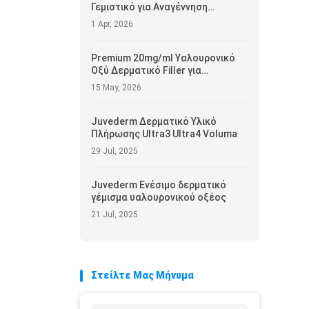
Γεμιστικό για Αναγέννηση
Κολλαγόνου | Advanced
1 Apr, 2026
Biostimulator Injectable για την
αγορά των ΗΠΑ
Premium 20mg/ml Υαλουρονικό
Οξύ Δερματικό Filler για
Αποκατάσταση Όγκου Προσώπου
15 May, 2026
| OEM διαθέσιμο για την αγορά
των ΗΠΑ
Juvederm Δερματικό Υλικό
Πλήρωσης Ultra3 Ultra4 Voluma
29 Jul, 2025
Juvederm Ενέσιμο δερματικό
γέμισμα υαλουρονικού οξέος
21 Jul, 2025
Στείλτε Μας Μήνυμα