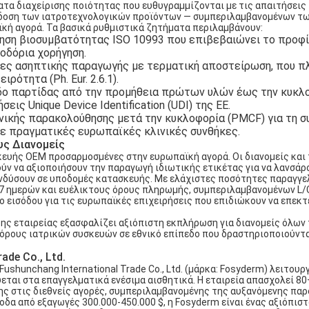
τα διαχείρισης ποιότητας που ευθυγραμμίζονται με τις απαιτήσεις
πόδοση των ιατροτεχνολογικών προϊόντων — συμπεριλαμβανομένων τ
κή αγορά. Τα βασικά ρυθμιστικά ζητήματα περιλαμβάνουν:
ηση βιοσυμβατότητας ISO 10993 που επιβεβαιώνει το προφ
οδόρια χορήγηση.
ες ασηπτικής παραγωγής με τερματική αποστείρωση, που π
ότητα (Ph. Eur. 2.6.1).
δο παρτίδας από την προμήθεια πρώτων υλών έως την κυκλ
ις Unique Device Identification (UDI) της ΕΕ.
νικής παρακολούθησης μετά την κυκλοφορία (PMCF) για τη σ
ε πραγματικές ευρωπαϊκές κλινικές συνθήκες.
υς Διανομείς
υής OEM προσαρμοσμένες στην ευρωπαϊκή αγορά. Οι διανομείς και 
ύν να αξιοποιήσουν την παραγωγή ιδιωτικής ετικέτας για να λανσάρ
νδύσουν σε υποδομές κατασκευής. Με ελάχιστες ποσότητες παραγγε
5-7 ημερών και ευέλικτους όρους πληρωμής, συμπεριλαμβανομένων L/C
ο εισόδου για τις ευρωπαϊκές επιχειρήσεις που επιδιώκουν να επεκτ
ης εταιρείας εξασφαλίζει αξιόπιστη εκπλήρωση για διανομείς όλων
πόρους ιατρικών συσκευών σε εθνικό επίπεδο που δραστηριοποιούντα
ade Co., Ltd.
 Fushunchang International Trade Co., Ltd. (μάρκα: Fosyderm) λειτουρ
εται στα επαγγελματικά ενέσιμα αισθητικά. Η εταιρεία απασχολεί 8
ς στις διεθνείς αγορές, συμπεριλαμβανομένης της αυξανόμενης παρ
δα από εξαγωγές 300.000-450.000 $, η Fosyderm είναι ένας αξιόπισ