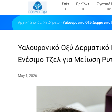
Σπίτ
Προϊόντ
Σχετικά 
Ι
Α
Άς
Αρχική Σελίδα
Ειδήσεις
Υαλουρονικό Οξύ Δερματικό 
Υαλουρονικό Οξύ Δερματικό 
Ενέσιμο Τζελ για Μείωση Ρυ
May 1, 2026