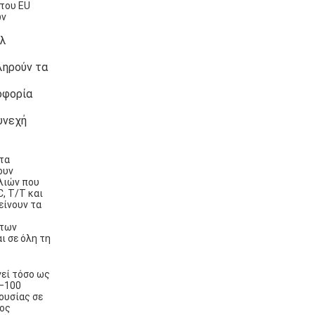
 του EU
ων
ίλ
ληρούν τα
οφορία
υνεχή
τα
ουν
λιών που
, T/T και
είνουν τα
 των
ι σε όλη τη
γεί τόσο ως
0–100
ουσίας σε
τος