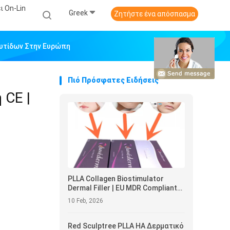
ι On-Lin
Greek
Ζητήστε ένα απόσπασμα
Ρυτίδων Στην Ευρώπη
Πιό Πρόσφατες Ειδήσεις
 CE |
PLLA Collagen Biostimulator
Dermal Filler | EU MDR Compliant
Injectable για Αναζωογόνηση
10 Feb, 2026
Προσώπου στην Ευρώπη
Red Sculptree PLLA HA Δερματικό