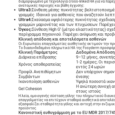
διαμορφωμένο με τεχνολογία cross-linked HA για να παρέ
ανατομικές περιοχές και βάθη έγχυσης:
Ultra3:
Σύνθεση μέσης πυκνότητας βελτιστοποιημέν
γραμμές. Ιδανικό για ασθενείς που αναζητούν λεπ
Ultra4:
Σκεύασμα υψηλότερης πυκνότητας σχεδιασμ
γραμμών μαριονέτας και των πτυχώσεων. Παρέχει 
Όγκος:
Σύνθεση High G' (μέτρο ελαστικότητας) σχε
περίγραμμα πηγουνιού. Παρέχει ανύψωση και προβ
Κλινική απόδοση και αποτελέσματα ασθενών
Οι Ευρωπαίοι επαγγελματίες αισθητικής εκτιμούν την πρ
Το διασυνδεδεμένο πληρωτικό HA της Fosyderm προσφέρε
Κλινική Παράμετρος
Δεδομένα Απόδοση
Διάρκεια επίδρασης
9–12 μήνες, συνεπής
1-2 ημέρες; Οι περι
Χρόνος αποθεραπείας
εντός 24 ωρών
Προφίλ Ανεπιθύμητων
Δεν υπάρχουν σημαντ
Συμβάντων
ένεσης
Ικανοποίηση ασθενών
Υψηλά ποσοστά ικαν
Η ανώτερη συνοχή α
Gel Cohesion
στους ιστούς
Η λεία, ομοιογενής σύσταση γέλης του πληρωτικού διευκ
επαγγελματίες να επιτύχουν σταθερά αισθητικά αποτελέσ
εξασφαλίζει σταθερότητα γέλης και αντοχή στην ενζυμι
προϊόντος.
Κανονιστική ευθυγράμμιση με το EU MDR 2017/74