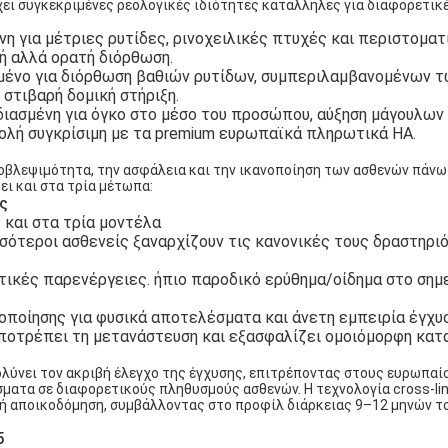
χει συγκεκριμένες ρεολογικές ιδιότητες κατάλληλες για διαφορετικ
η για μέτριες ρυτίδες, ρινοχειλικές πτυχές και περιστοματ
τή αλλά ορατή διόρθωση.
ένο για διόρθωση βαθιών ρυτίδων, συμπεριλαμβανομένων 
στιβαρή δομική στήριξη.
διασμένη για όγκο στο μέσο του προσώπου, αύξηση μάγουλων 
ολή συγκρίσιμη με τα premium ευρωπαϊκά πληρωτικά HA.
οβλεψιμότητα, την ασφάλεια και την ικανοποίηση των ασθενών πάνω
ι και στα τρία μέτωπα:
ς
 και στα τρία μοντέλα
σσότεροι ασθενείς ξαναρχίζουν τις κανονικές τους δραστηρι
ικές παρενέργειες. ήπιο παροδικό ερύθημα/οίδημα στο σημε
οποίησης για φυσικά αποτελέσματα και άνετη εμπειρία έγχυ
ποτρέπει τη μετανάστευση και εξασφαλίζει ομοιόμορφη κατ
ολύνει τον ακριβή έλεγχο της έγχυσης, επιτρέποντας στους ευρωπαί
ματα σε διαφορετικούς πληθυσμούς ασθενών. Η τεχνολογία cross-lin
κή αποικοδόμηση, συμβάλλοντας στο προφίλ διάρκειας 9–12 μηνών τ
5