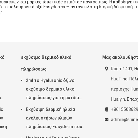
 συσκευών και μάρκες ιδιωτικής ετικέτας παγκοσμίως. Η καθοδηγητι
ό το υαλουρονικό οξύ Fosyderm» — αντανακλά τη διαρκή δέσμευσή τη
ς.
ικό
εκχύσιμο δερμικό υλικό
Μας ακολουθήσ
Room1401, He
πληρώσεως
HuaTing. Πόλ
2ml το Hyaluronic όξινο
εκχύσιμο δερμικό υλικό
περιοχής Hua
ν
πληρώσεως για τη ρυτίδα
Huaiyin. Επα
αφαιρεί
ic
Εκχύσιμη δερμική ηλικία
+861550862
ών
ανελκυστήρων υλικών
admin@shinef
ική
πληρώσεως Fosyderm που
μειώνει την επεξεργασία