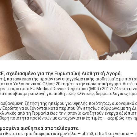
CE, σχεδιασμένο για την Ευρωπαϊκή Αισθητική Αγορά
yderm), κατασκευαστής προϊόντων επαγγελματικής αισθητικής με πιστο
μιστικό Υαλουρονικού Οξέος 20 mg/ml στην ευρωπαϊκή αγορά. Αυτό τ
ε τα πρότυπα EU Medical Device Regulation (MDR) 2017/745 και είνα
α προσβάσιμη επιλογή για αισθητικές κλινικές, δερματολογικές πρα
αυξανόμενη ζήτηση της ηπείρου για υψηλής ποιότητας, οικονομικά 
ην Ευρώπη να αυξάνονται κατά περίπου 8% ετησίως σύμφωνα με τη Δι
κλινικές από τη Γερμανία έως την Ισπανία αναζητούν ενεργά αξιόπισ
θερή ποιότητα προϊόντων με ανταγωνιστικές τιμές — ακριβώς την 
ρμοσμένα αισθητικά αποτελέσματα
ίθεται σε τρία διαφορετικά μοντέλα — ultra3, ultra4 και voluma — 