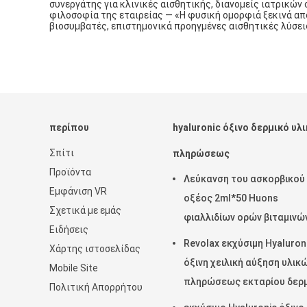
συνεργάτης για κλινικές αισθητικής, διανομείς ιατρικών
φιλοσοφία της εταιρείας — «Η φυσική ομορφιά ξεκινά απ
βιοσυμβατές, επιστημονικά προηγμένες αισθητικές λύσει
περίπου
hyaluronic όξινο δερμικό υλ
Σπίτι
πληρώσεως
Προϊόντα
Λεύκανση του ασκορβικού
Εμφάνιση VR
οξέος 2ml*50 Huons
Σχετικά με εμάς
φιαλλιδίων ορών βιταμινώ
Ειδήσεις
εγχύσεων
Revolax εκχύσιμη Hyaluron
Χάρτης ιστοσελίδας
όξινη χειλική αύξηση υλικ
Mobile Site
πληρώσεως εκταρίου δερμ
Πολιτική Απορρήτου