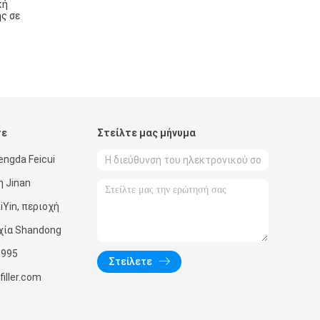
κή
ς σε
τε
Στείλτε μας μήνυμα
ngda Feicui
η Jinan
iYin, περιοχή
ρχία Shandong
9995
Στείλετε
iller.com