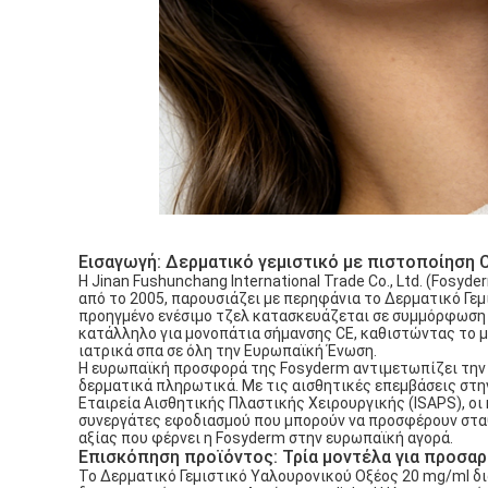
Εισαγωγή: Δερματικό γεμιστικό με πιστοποίηση 
Η Jinan Fushunchang International Trade Co., Ltd. (Fos
από το 2005, παρουσιάζει με περηφάνια το Δερματικό Γε
προηγμένο ενέσιμο τζελ κατασκευάζεται σε συμμόρφωση μ
κατάλληλο για μονοπάτια σήμανσης CE, καθιστώντας το μι
ιατρικά σπα σε όλη την Ευρωπαϊκή Ένωση.
Η ευρωπαϊκή προσφορά της Fosyderm αντιμετωπίζει την 
δερματικά πληρωτικά. Με τις αισθητικές επεμβάσεις στ
Εταιρεία Αισθητικής Πλαστικής Χειρουργικής (ISAPS), οι 
συνεργάτες εφοδιασμού που μπορούν να προσφέρουν στα
αξίας που φέρνει η Fosyderm στην ευρωπαϊκή αγορά.
Επισκόπηση προϊόντος: Τρία μοντέλα για προσα
Το Δερματικό Γεμιστικό Υαλουρονικού Οξέος 20 mg/ml διατ