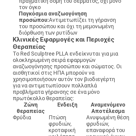
πραγματική δομή του δέρματος, όχι μόνο
τον όγκο
Παγκόσμια αναζωογόνηση
προσώπου:
Αντιμετωπίζει τη γήρανση
του προσώπου και όχι τη μεμονωμένη
διόρθωση των ρυτίδων
Κλινικές Εφαρμογές και Περιοχές
Θεραπείας
Το Red Sculptree PLLA ενδείκνυται για μια
ολοκληρωμένη σειρά εφαρμογών
αναζωογόνησης προσώπου και σώματος. Οι
αισθητικοί στις ΗΠΑ μπορούν να
χρησιμοποιήσουν αυτόν τον βιοδιεγέρτη
για να αντιμετωπίσουν πολλαπλά
προβλήματα γήρανσης σε ένα μόνο
πρωτόκολλο θεραπείας:
Ζώνη
Ενδειξη
Αναμενόμενο
θεραπείας
Αποτέλεσμα
Φρύδια
Πτώση
Ανυψωμένη θέση
φρυδιών,
φρυδιών,
κροταφική
επαναφορά του