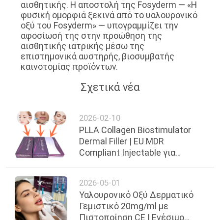
αισθητικής. Η αποστολή της Fosyderm — «Η
φυσική ομορφιά ξεκινά από το υαλουρονικό
οξύ του Fosyderm» — υπογραμμίζει την
αφοσίωσή της στην προώθηση της
αισθητικής ιατρικής μέσω της
επιστημονικά αυστηρής, βιοσυμβατής
καινοτομίας προϊόντων.
Σχετικά νέα
2026-02-10
PLLA Collagen Biostimulator
Dermal Filler | EU MDR
Compliant Injectable για
Αναζωογόνηση Προσώπου
στην Ευρώπη
2026-05-01
Υαλουρονικό Οξύ Δερματικό
Γεμιστικό 20mg/ml με
Πιστοποίηση CE | Ενέσιμο