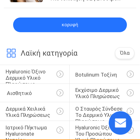
Τζελ για Μείωση Ρυτίδων
στην Ευρώπη
κορυφή
Λαϊκή κατηγορία
Όλα
Hyaluronic Όξινο 
Botulinum Τοξίνη
Δερμικό Υλικό 
Πληρώσεως
Εκχύσιμο Δερμικό 
 Αισθητικό
Υλικό Πληρώσεως
Δερμικά Χειλικά 
Ο Σταυρός Σύνδεσε 
Υλικά Πληρώσεως
Το Δερμικό Υλικό 
Πληρώσεως
Ιατρικό Πήκτωμα 
Hyaluronic Όξινο 
Hyaluronate 
Του Προσώπου 
Νατρίου
Υλικό Πληρώσεως