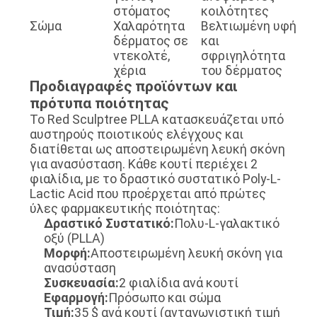
στόματος
κοιλότητες
Σώμα
Χαλαρότητα
Βελτιωμένη υφή
δέρματος σε
και
ντεκολτέ,
σφριγηλότητα
χέρια
του δέρματος
Προδιαγραφές προϊόντων και
πρότυπα ποιότητας
Το Red Sculptree PLLA κατασκευάζεται υπό
αυστηρούς ποιοτικούς ελέγχους και
διατίθεται ως αποστειρωμένη λευκή σκόνη
για ανασύσταση. Κάθε κουτί περιέχει 2
φιαλίδια, με το δραστικό συστατικό Poly-L-
Lactic Acid που προέρχεται από πρώτες
ύλες φαρμακευτικής ποιότητας:
Δραστικό Συστατικό:
Πολυ-L-γαλακτικό
οξύ (PLLA)
Μορφή:
Αποστειρωμένη λευκή σκόνη για
ανασύσταση
Συσκευασία:
2 φιαλίδια ανά κουτί
Εφαρμογή:
Πρόσωπο και σώμα
Τιμή:
35 $ ​​ανά κουτί (ανταγωνιστική τιμή