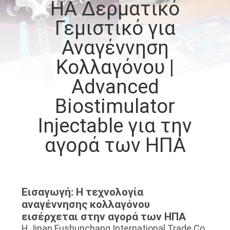
HA Δερματικό
Γεμιστικό για
ΈΛΕΓΧΟΣ
ΠΟΙΌΤΗΤΑΣ
Αναγέννηση
Κολλαγόνου |
ΕΠΙΚΟΙΝΩΝΉΣΤΕ
Advanced
ΜΑΖΊ
Biostimulator
ΜΑΣ
Injectable για την
αγορά των ΗΠΑ
ΕΙΔΉΣΕΙΣ
ΥΠΟΘΈΣΕΙΣ
Εισαγωγή: Η τεχνολογία
αναγέννησης κολλαγόνου
ΖΗΤΉΣΤΕ
εισέρχεται στην αγορά των ΗΠΑ
ΜΙΑ
Η Jinan Fushunchang International Trade Co.,