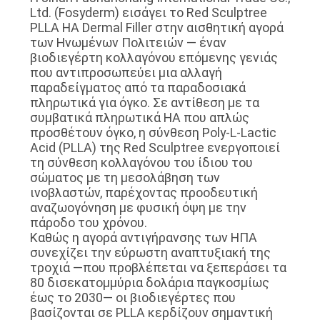
Ltd. (Fosyderm) εισάγει το Red Sculptree
ΠΡΟΣΦΟΡΆ
PLLA HA Dermal Filler στην αισθητική αγορά
των Ηνωμένων Πολιτειών — έναν
βιοδιεγέρτη κολλαγόνου επόμενης γενιάς
SHOPPING
που αντιπροσωπεύει μια αλλαγή
ONLINE
παραδείγματος από τα παραδοσιακά
πληρωτικά για όγκο. Σε αντίθεση με τα
συμβατικά πληρωτικά HA που απλώς
SITEMAP
προσθέτουν όγκο, η σύνθεση Poly-L-Lactic
Acid (PLLA) της Red Sculptree ενεργοποιεί
τη σύνθεση κολλαγόνου του ίδιου του
PRIVACY
σώματος με τη μεσολάβηση των
ινοβλαστών, παρέχοντας προοδευτική
POLICY
αναζωογόνηση με φυσική όψη με την
πάροδο του χρόνου.
Καθώς η αγορά αντιγήρανσης των ΗΠΑ
συνεχίζει την εύρωστη αναπτυξιακή της
τροχιά —που προβλέπεται να ξεπεράσει τα
80 δισεκατομμύρια δολάρια παγκοσμίως
έως το 2030— οι βιοδιεγέρτες που
βασίζονται σε PLLA κερδίζουν σημαντική