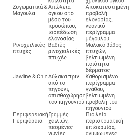
κοιλότητα
χρονικού όγκου
Ζυγωματικά &
Απώλεια
Αποκατεστημένη
Μάγουλα
όγκου στο
προβολή
μέσο του
ελονοσίας,
προσώπου,
νεανικό
ισοπέδωση
περίγραμμα
ελονοσίας
μάγουλου
Ρινοχειλικές
Βαθιές
Μαλακό βάθος
πτυχές
ρινοχειλικές
πτυχών,
πτυχές
βελτιωμένη
ποιότητα
δέρματος
Jawline & Chin
Αύλακα πριν
Καθορισμένο
από το
περίγραμμα
πηγούνι,
γνάθου,
οπισθοχώρηση
βελτιωμένη
του πηγουνιού
προβολή του
πηγουνιού
Περιφερειακή
Γραμμές
Πιο λεία
Περιφέρεια
χειλιών,
περιστοματική
πεσμένες
επιδερμίδα,
γωνίες
ανυψωμένες