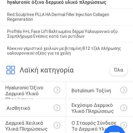
hyaluronic όξινο δερμικό υλικό πληρώσεως
Red Sculptree PLLA HA Dermal Filler Injection Collagen
Regeneration
Profhilo H+L Face Lift Βελτιωμένο δέρμα Υαλουρονικό οξύ
Συμπλήρωμα Ενέσεις κατά των ρυτίδων
Κόκκινο γεμιστικό χειλιών με βιταμίνη Β12 τζελ πλήρωσης
υαλουρονικού οξέος για τα χείλη
Λαϊκή κατηγορία
Όλα
Hyaluronic Όξινο 
Botulinum Τοξίνη
Δερμικό Υλικό 
Πληρώσεως
Εκχύσιμο Δερμικό 
 Αισθητικό
Υλικό Πληρώσεως
Δερμικά Χειλικά 
Ο Σταυρός Σύνδεσε 
Υλικά Πληρώσεως
Το Δερμικό Υλικό 