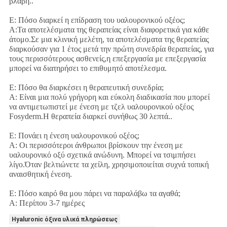
βλάβη..
Ε: Πόσο διαρκεί η επίδραση του υαλουρονικού οξέος;
Α:Τα αποτελέσματα της θεραπείας είναι διαφορετικά για κάθε
άτομο.Σε μια κλινική μελέτη, τα αποτελέσματα της θεραπείας
διαρκούσαν για 1 έτος μετά την πρώτη συνεδρία θεραπείας, για
τους περισσότερους ασθενείς,η επεξεργασία με επεξεργασία
μπορεί να διατηρήσει το επιθυμητό αποτέλεσμα.
Ε: Πόσο θα διαρκέσει η θεραπευτική συνεδρία;
Α: Είναι μια πολύ γρήγορη και εύκολη διαδικασία που μπορεί
να αντιμετωπιστεί με ένεση με τζελ υαλουρονικού οξέος
Fosyderm.Η θεραπεία διαρκεί συνήθως 30 λεπτά..
Ε: Πονάει η ένεση υαλουρονικού οξέος;
Α: Οι περισσότεροι άνθρωποι βρίσκουν την ένεση με
υαλουρονικό οξύ σχετικά ανώδυνη. Μπορεί να τσιμπήσει
λίγο.Όταν βελτιώνετε τα χείλη, χρησιμοποιείται συχνά τοπική
αναισθητική ένεση.
Ε: Πόσο καιρό θα μου πάρει να παραλάβω τα αγαθά;
Α: Περίπου 3-7 ημέρες
Hyaluronic όξινα υλικά πληρώσεως