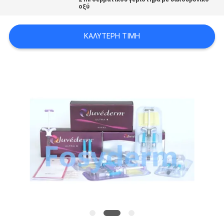
οξύ
ΠΡΟΣΦΟΡΆ
ΚΑΛΎΤΕΡΗ ΤΙΜΉ
SHOPPING
ONLINE
SITEMAP
PRIVACY
POLICY