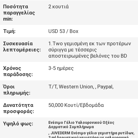
Ποσότητα
2 κουτιά
παραγγελίας
ΈΛΕΓΧΟΣ
min:
ΠΟΙΌΤΗΤΑΣ
Τιμή:
USD 53 / Box
ΕΠΙΚΟΙΝΩΝΉΣΤΕ
Συσκευασία
1.Two γεμισμένη εκ των προτέρων
λεπτομέρειες:
σύριγγα με τέσσερις
ΜΑΖΊ
αποστειρωμένες βελόνες του BD
ΜΑΣ
Χρόνος
3-5 ημέρες
παράδοσης:
ΕΙΔΉΣΕΙΣ
Όροι
T/T, Western Union, , Paypal,
πληρωμής:
ΥΠΟΘΈΣΕΙΣ
Δυνατότητα
50,000 Κουτί/Εβδομάδα
προσφοράς:
ΖΗΤΉΣΤΕ
Υψηλό φως:
Ενέσιμο Γέλιο Υαλουρονικού Οξέος
Δερματικό Συμπλήρωμα
,
,
ΜΙΑ
JUVEDERM Ενέσιμο γέλιο γεμιστήρα ρυτίδων
2 ml δερματικού γεμιστήρα με υαλουρονικό