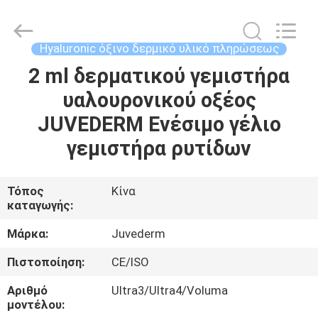
Jinan
Fosychan
International
Trading
Co.,
Hyaluronic όξινο δερμικό υλικό πληρώσεως
Ltd..
All
2 ml δερματικού γεμιστήρα
ΣΠΊΤΙ
Rights
Reserved.
υαλουρονικού οξέος
ΠΡΟΪΌΝΤΑ
JUVEDERM Ενέσιμο γέλιο
γεμιστήρα ρυτίδων
ΣΧΕΤΙΚΆ
ΜΕ
Τόπος
Κίνα
καταγωγής:
ΕΜΆΣ
Μάρκα:
Juvederm
ΕΠΙΣΚΈΨΕΙΣ
Πιστοποίηση:
CE/ISO
ΣΤΟ
Αριθμό
Ultra3/Ultra4/Voluma
ΕΡΓΟΣΤΆΣΙΟ
μοντέλου: