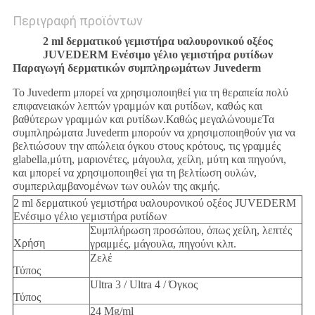
Περιγραφή προϊόντων
2 ml δερματικού γεμιστήρα υαλουρονικού οξέος
JUVEDERM Ενέσιμο γέλιο γεμιστήρα ρυτίδων
Παραγωγή δερματικών συμπληρωμάτων Juvederm
Το Juvederm μπορεί να χρησιμοποιηθεί για τη θεραπεία πολύ
επιφανειακών λεπτών γραμμών και ρυτίδων, καθώς και
βαθύτερων γραμμών και ρυτίδων.Καθώς μεγαλώνουμεΤα
συμπληρώματα Juvederm μπορούν να χρησιμοποιηθούν για να
βελτιώσουν την απώλεια όγκου στους κρότους, τις γραμμές
glabella,μύτη, μαριονέτες, μάγουλα, χείλη, μύτη και πηγούνι,
και μπορεί να χρησιμοποιηθεί για τη βελτίωση ουλών,
συμπεριλαμβανομένων των ουλών της ακμής.
2 ml δερματικού γεμιστήρα υαλουρονικού οξέος JUVEDERM
Ενέσιμο γέλιο γεμιστήρα ρυτίδων
Συμπλήρωση προσώπου, όπως χείλη, λεπτές
Χρήση
γραμμές, μάγουλα, πηγούνι κλπ.
Ζελέ
Τύπος
Ultra 3 / Ultra 4 / Όγκος
Τύπος
24 Mg/ml