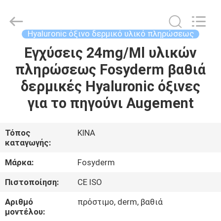
Jinan
Fosychan
International
Trading
Co.,
Hyaluronic όξινο δερμικό υλικό πληρώσεως
Ltd..
All
Εγχύσεις 24mg/Ml υλικών
ΣΠΊΤΙ
Rights
Reserved.
πληρώσεως Fosyderm βαθιά
ΠΡΟΪΌΝΤΑ
δερμικές Hyaluronic όξινες
για το πηγούνι Augement
ΣΧΕΤΙΚΆ
ΜΕ
Τόπος
ΚΙΝΑ
καταγωγής:
ΕΜΆΣ
Μάρκα:
Fosyderm
ΕΠΙΣΚΈΨΕΙΣ
Πιστοποίηση:
CE ISO
ΣΤΟ
Αριθμό
πρόστιμο, derm, βαθιά
ΕΡΓΟΣΤΆΣΙΟ
μοντέλου: