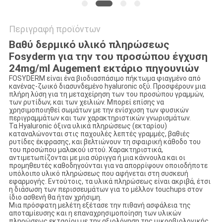
Περιγραφή προϊόντων
Βαθύ δερμικό υλικό πληρώσεως
Fosyderm για την του προσώπου έγχυση
24mg/ml Augement εκτάριο πηγουνιών
FOSYDERM είναι ένα βιοδιασπάσιμο πήκτωμα φιαγμένο από
κανένας-ζωικό διασυνδεμένο hyaluronic οξύ. Προσφέρουν μια
πλήρη λύση για τη μεταχείρηση των του προσώπου γραμμών,
των ρυτίδων, και των χειλιών. Μπορεί επίσης να
χρησιμοποιηθεί σωμάτων με την ενίσχυση των φυσικών
περιγραμμάτων και των χαρακτηριστικών γνωρισμάτων.
Τα Hyaluronic όξινα υλικά πληρώσεως (εκταρίου)
καταναλώνονται στις παχουλές λεπτές γραμμές, βαθιές
ρυτίδες έκφρασης, και βελτιώνουν τη σφαιρική κάθοδο του
του προσώπου μαλακού ιστού. Χαρακτηριστικά,
αντιμετωπίζονται με μια σύριγγα ή μια κάννουλα και οι
προμηθευτές καθοδηγούνται για να απορρίψουν οποιοδήποτε
υπόλοιπο υλικό πληρώσεως που αφήνεται στη συσκευή
εφαρμογής. Εντούτοις, τα υλικά πληρώσεως είναι ακριβά, έτσι
η διάσωση των περισσευμάτων για το μέλλον touchups στον
ίδιο ασθενή θα ήταν χρήσιμη.
Μια πρόσφατη μελέτη εξέτασε την πιθανή ασφάλεια της
αποταμίευσης και η επαναχρησιμοποίηση των υλικών
πληρώσεως εκταρίου με την αξιολόγηση της μικροβιολογικής