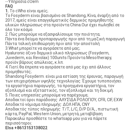
--Υπηρεσία cOem
FAQ
1.
Το cWho είναι εμείς;
Το Fosyderm είναι βασισμένο σε Shandong, Κίνα, έναρξη από το
2017, εμείς είναι επαγγελματικός δερμικός προμηθευτής
υλικών πληρώσεως στα προϊόντα China.Our έχει πωληθεί σε
όλο τον κόσμο.
2. Πώς μπορούμε να εξασφαλίσουμε την ποιότητα;
Πάντα ένα δείγμα προπαραγωγής πριν από τη μαζική παραγωγή
Πάντα τελική επιθεώρηση πριν από την αποστολή
3.What μπορείτε να αγοράσετε από μας;
Hyaluronic όξινο δερμικό υλικό πληρώσεως (Fosyderm,
Juvederm, και Revolax) 100units Προϊόντα Mesotherapy,
προϊόν βάρους απώλειας, κ.λπ.
4. Γιατί θα έπρεπε να αγοράσετε από μας όχι από άλλους
προμηθευτές;
Shandong Fosyderm. είναι μια εστίαση της έρευνας, παραγωγή
των επιχειρήσεων υψηλής τεχνολογίας. Έχουμε τυποποιήσει
τα εργαστήρια παραγωγής, τα προηγμένα εργαστήρια, τον
εξοπλισμό και εξεταστικός, τον εξοπλισμό και τη δοκιμή.
5. Ποιες υπηρεσίες μπορούμε να παρέχουμε;
Αποδεκτοί όροι παράδοσης: ΑΛΥΣΊΔΑ ΡΟΛΟΓΙΟΎ, CFR, CIF, EXW
Αποδεκτό νόμισμα πληρωμής: ΔΟΛ ΗΠΑ, CNY
Αποδεκτός τύπος πληρωμής: T/T, L/C, D/P D/A, , πιστωτική
κάρτα, PayPal, Western Union, μετρητά, μεταβίβαση
Παρακαλώ προσθέστε το whatsapp μου για να πάρετε
περισσότεροι:
Elsa +8613153138022