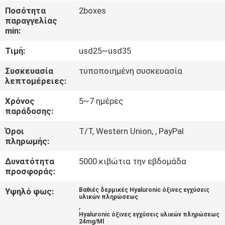
Ποσότητα
2boxes
παραγγελίας
ΈΛΕΓΧΟΣ
min:
ΠΟΙΌΤΗΤΑΣ
Τιμή:
usd25~usd35
ΕΠΙΚΟΙΝΩΝΉΣΤΕ
Συσκευασία
τυποποιημένη συσκευασία
λεπτομέρειες:
ΜΑΖΊ
Χρόνος
5~7 ημέρες
ΜΑΣ
παράδοσης:
Όροι
T/T, Western Union, , PayPal
ΕΙΔΉΣΕΙΣ
πληρωμής:
Δυνατότητα
5000 κιβώτια την εβδομάδα
ΥΠΟΘΈΣΕΙΣ
προσφοράς:
Υψηλό φως:
Βαθιές δερμικές Hyaluronic όξινες εγχύσεις
υλικών πληρώσεως
ΖΗΤΉΣΤΕ
,
Hyaluronic όξινες εγχύσεις υλικών πληρώσεως
ΜΙΑ
24mg/Ml