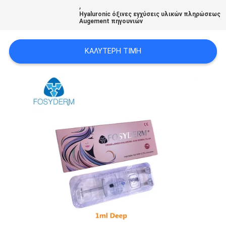
,
ΠΡΟΣΦΟΡΆ
Hyaluronic όξινες εγχύσεις υλικών πληρώσεως
Augement πηγουνιών
SHOPPING
ΚΑΛΎΤΕΡΗ ΤΙΜΉ
ONLINE
SITEMAP
PRIVACY
POLICY