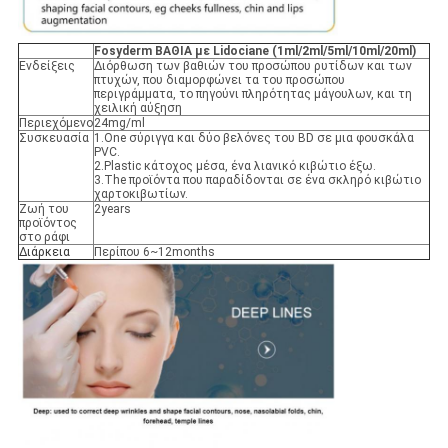
Fosyderm ΒΑΘΙΑ με Lidociane (1ml/2ml/5ml/10ml/20ml)
Ενδείξεις
Διόρθωση των βαθιών του προσώπου ρυτίδων και των
πτυχών, που διαμορφώνει τα του προσώπου
περιγράμματα, το πηγούνι πληρότητας μάγουλων, και τη
χειλική αύξηση
Περιεχόμενο
24mg/ml
Συσκευασία
1.One σύριγγα και δύο βελόνες του BD σε μια φουσκάλα
PVC.
2.Plastic κάτοχος μέσα, ένα λιανικό κιβώτιο έξω.
3.The προϊόντα που παραδίδονται σε ένα σκληρό κιβώτιο
χαρτοκιβωτίων.
Ζωή του
2years
προϊόντος
στο ράφι
Διάρκεια
Περίπου 6~12months