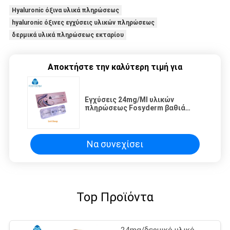
Hyaluronic όξινα υλικά πληρώσεως
hyaluronic όξινες εγχύσεις υλικών πληρώσεως
δερμικά υλικά πληρώσεως εκταρίου
Αποκτήστε την καλύτερη τιμή για
Εγχύσεις 24mg/Ml υλικών
πληρώσεως Fosyderm βαθιά
δερμικές Hyaluronic όξινες για
το πηγούνι Augement
Να συνεχίσει
Top Προϊόντα
24mg/δερμικό υλικό