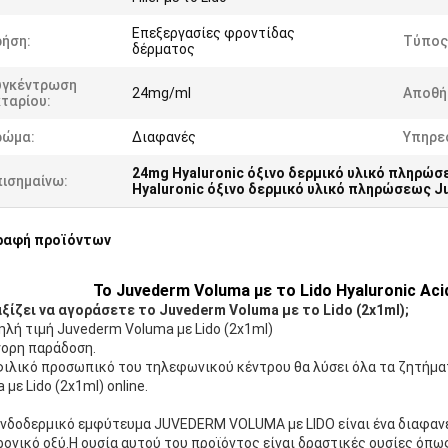
Επεξεργασίες φροντίδας
ρήση:
Τύπος
δέρματος
υγκέντρωση
24mg/ml
Αποθή
ταρίου:
ρώμα:
Διαφανές
Υπηρε
24mg Hyaluronic όξινο δερμικό υλικό πληρώ
πισημαίνω:
Hyaluronic όξινο δερμικό υλικό πληρώσεως 
ραφή προϊόντων
Το Juvederm Voluma με το Lido Hyaluronic Acid
αξίζει να αγοράσετε το Juvederm Voluma με το Lido (2x1ml);
λή τιμή Juvederm Voluma με Lido (2x1ml)
γορη παράδοση.
ιλικό προσωπικό του τηλεφωνικού κέντρου θα λύσει όλα τα ζητήματ
 με Lido (2x1ml) online.
νδοδερμικό εμφύτευμα JUVEDERM VOLUMA με LIDO είναι ένα διαφανές
ονικό οξύ.Η ουσία αυτού του προϊόντος είναι δραστικές ουσίες όπω