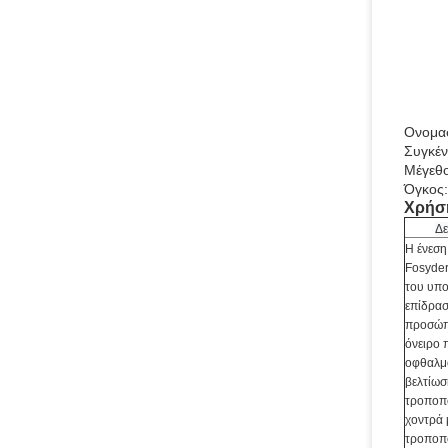
Ονομα
Συγκέ
Μέγεθο
Όγκος:
Χρήσ
Δ
Η ένεση
Fosyder
του υπο
επίδρασ
προσώπο
όνειρο
οφθαλμ
βελτίωσ
τροποπο
χοντρά 
τροποπο