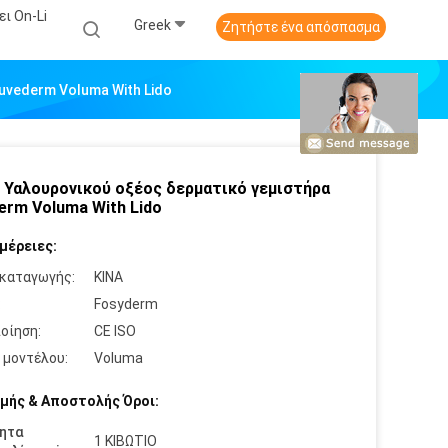
ι On-Li
Greek
Ζητήστε ένα απόσπασμα
uvederm Voluma With Lido
 Υαλουρονικού οξέος δερματικό γεμιστήρα
erm Voluma With Lido
μέρειες:
καταγωγής:
ΚΙΝΑ
:
Fosyderm
οίηση:
CE ISO
 μοντέλου:
Voluma
μής & Αποστολής Όροι:
ητα
1 ΚΙΒΩΤΙΟ