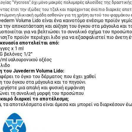
ογίας "Vycross".όχι μόνο μακρές πολυμερές αλυσίδες της δραστικής ο
ντας έτσι την ιξώδες του τζελ και παρέχοντας ένα πιο διαρκές αποτ
στώμενη ηλικιακή ομάδα ασθενών για τη χρήση αυτού του φαρμάκου ε
vederm Voluma Lido είναι ένα καινοτόμο ενέσιμο προϊόν γε
ια την αποκατάσταση και αύξηση του όγκου στα μάγουλα και τ
μοποιείται για να βελτιώσει το συνολικό σχήμα του προσώπου
ισηΤο προϊόν περιέχει λιδο για να εξασφαλιστεί πιο άνετη έ
κευασία αποτελείται από:
γγες x 1 ml
7G βελόνες 1/2"
/ml υαλουρονικού οξέος
 λιδο
 του Juvederm Voluma Lido:
φέρει το όγκο του δέρματος που έχει χαθεί
η του όγκου στα μάγουλα και το πηγούνι
υργήστε μια απαλή και φυσική εμφάνιση
ώνει τη συνολική μορφή του προσώπου
καιρό διαρκεί το αποτέλεσμα;
ά, τα αποτελέσματα είναι άμεσα και μπορεί να διαρκέσουν έω