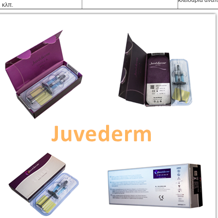
κλειδαριά ανα
 κλπ.