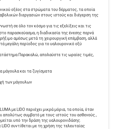
νικού οξέος στα στρώματα του δέρματος, τα οποία
αβολικών διεργασιών στους ιστούς και διέγερση της
νωστή σε όλο τον κόσμο για τις εξελίξεις και τις
στο παρασκεύασμα, η διαδικασία της ένεσης περνά
ρήξιμο αμέσως μετά τη χειρουργική επέμβαση, αλλά
ετά μεγάλη περίοδος για το υαλουρονικό οξύ
ατάστημα Παρακαλώ, απολαύστε τις ωραίες τιμές,
α μάγουλα και τα ζυγίσματα
οχή των μάγουλων
MA με LIDO περιέχει μικρά μόρια, τα οποία, όταν
αι απολύτως συμβατό με τους ιστούς του ασθενούς.,
ομείται υπό την δράση της υαλουρονιδάσης.
LIDO συντίθεται με τη χρήση της τελευταίας