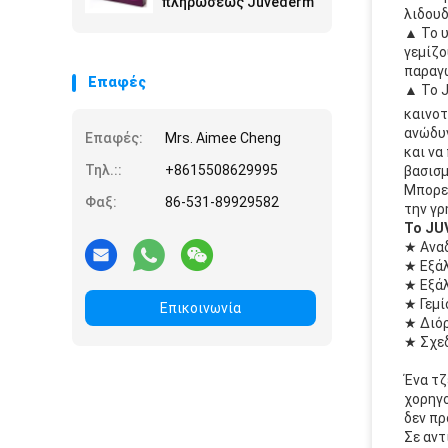
πληρώσεως Juvederm
λιδουδ
▲ Το υ
γεμίζο
παραγω
Επαφές
▲ Το J
καινοτ
ανώδυν
Επαφές:
Mrs. Aimee Cheng
και να
Τηλ.::
+8615508629995
βασισμ
Μπορεί
Φαξ:
86-531-89929582
την γρ
Το JU
★ Αναδ
★ Εξάλ
★ Εξάλ
★ Γεμί
Επικοινωνία
★ Διό
★ Σχεδ
Ένα τζ
χορηγο
δεν πρ
Σε αντ