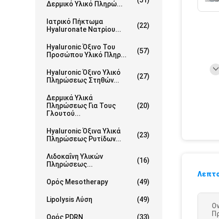
(51)
Δερμικό Υλικό Πληρώ...
Ιατρικό Πήκτωμα
(22)
Hyaluronate Νατρίου...
Hyaluronic Όξινο Του
(57)
Προσώπου Υλικό Πληρ...
Hyaluronic Όξινο Υλικό
(27)
Πληρώσεως Στηθών...
Δερμικά Υλικά
Πληρώσεως Για Τους
(20)
Γλουτού...
Hyaluronic Όξινα Υλικά
(23)
Πληρώσεως Ρυτίδων...
Λιδοκαΐνη Υλικών
(16)
Πληρώσεως...
Λεπτο
Ορός Mesotherapy
(49)
Lipolysis Λύση
(49)
Ο
Π
Ορός PDRN
(33)