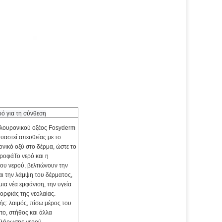
ό για τη σύνθεση
αλουρονικού οξέος Fosyderm
υαστεί απευθείας με το
νικό οξύ στο δέρμα, ώστε το
ρροφά
Το νερό και η
ου νερού, βελτιώνουν την
αι την λάμψη του δέρματος,
ια νέα εμφάνιση, την υγεία
ορφιάς της νεολαίας.
ς: λαιμός, πίσω μέρος του
ο, στήθος και άλλα