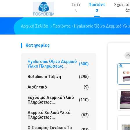
Σπίτ
Προϊόντ
Σχετικά
Ι
Α
Άς
Αρχική Σελίδα
Προϊόντα
Hyaluronic Όξινο Δερμικό Υ
Κατηγορίες
Hyaluronic Όξινο Δερμικό
(600)
Υλικό Πληρώσεως...
Botulinum Τοξίνη
(295)
Αισθητικό
(9)
Εκχύσιμο Δερμικό Υλικό
(110)
Πληρώσεως...
Δερμικά Χειλικά Υλικά
(62)
Πληρώσεως...
Ο Σταυρός Σύνδεσε Το