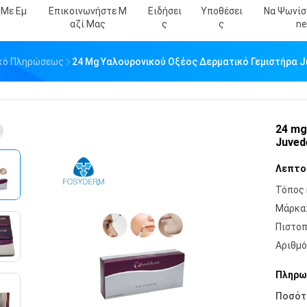
 Με Εμ
Επικοινωνήστε Μ
Ειδήσει
Υποθέσει
Να Ψωνίσε
Αζί Μας
Σ
Σ
Ne
λικό Πληρώσεως
24 Mg Υαλουρονικού Οξέος Δερματικό Γεμιστήρα J
24 mg
Juved
Λεπτο
Τόπος 
Μάρκα
Πιστοπ
Αριθμό
Πληρω
Ποσότ