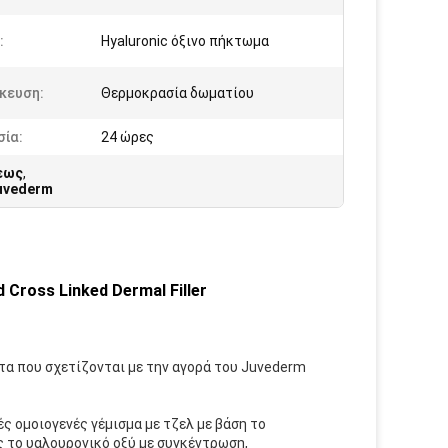
:
Hyaluronic όξινο πήκτωμα
κευση:
Θερμοκρασία δωματίου
σία:
24 ώρες
σεως
,
Juvederm
 Cross Linked Dermal Filler
α που σχετίζονται με την αγορά του Juvederm
 ομοιογενές γέμισμα με τζελ με βάση το
ς το υαλουρονικό οξύ με συγκέντρωση,