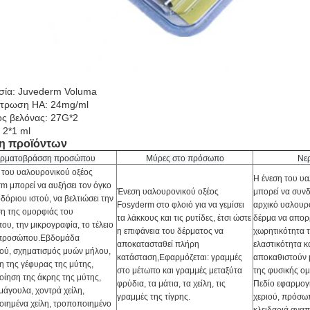
σία: Juvederm Voluma
ντρωση HA: 24mg/ml
ς βελόνας: 27G*2
 2*1 ml
η προϊόντων
ερματοβράσση προσώπου
Μύρες στο πρόσωπο
Νερ
 του υαλουρονικού οξέος
Η ένεση του υ
m μπορεί να αυξήσει τον όγκο
Ένεση υαλουρονικού οξέος
μπορεί να συνδ
δόριου ιστού, να βελτιώσει την
Fosyderm στο φλοιό για να γεμίσει
αρχικό υαλουρο
η της ομορφιάς του
τα λάκκους και τις ρυτίδες, έτσι ώστε
δέρμα να απο
υ, την μικρογραφία, το τέλειο
η επιφάνεια του δέρματος να
χωρητικότητα τ
 προσώπου.Εβδομάδα
αποκατασταθεί πλήρη
ελαστικότητα κ
ού, σχηματισμός μυών μήλου,
κατάσταση,
Εφαρμόζεται: γραμμές
αποκαθιστούν μ
η της γέφυρας της μύτης,
στο μέτωπο και γραμμές μεταξύ
τα
της φυσικής ομ
ίηση της άκρης της μύτης,
φρύδια, τα μάτια, τα χείλη, τις
Πεδίο εφαρμογή
μάγουλα, χοντρά χείλη,
γραμμές της τίγρης.
χεριού, πρόσωπ
ιημένα χείλη, τροποποιημένο