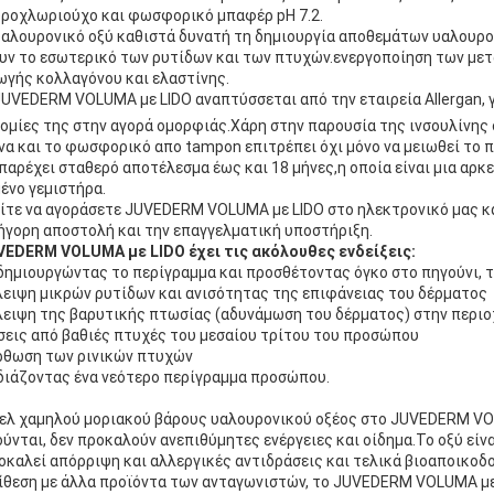
ροχλωριούχο και φωσφορικό μπαφέρ pH 7.2.
αλουρονικό οξύ καθιστά δυνατή τη δημιουργία αποθεμάτων υαλουρο
υν το εσωτερικό των ρυτίδων και των πτυχών.ενεργοποίηση των μετ
γής κολλαγόνου και ελαστίνης.
UVEDERM VOLUMA με LIDO αναπτύσσεται από την εταιρεία Allergan, γ
ομίες της στην αγορά ομορφιάς.Χάρη στην παρουσία της ινσουλίνης 
α και το φωσφορικό απο tampon επιτρέπει όχι μόνο να μειωθεί το π
 παρέχει σταθερό αποτέλεσμα έως και 18 μήνες,η οποία είναι μια αρκ
ένο γεμιστήρα.
τε να αγοράσετε JUVEDERM VOLUMA με LIDO στο ηλεκτρονικό μας κ
ήγορη αποστολή και την επαγγελματική υποστήριξη.
VEDERM VOLUMA με LIDO έχει τις ακόλουθες ενδείξεις:
ημιουργώντας το περίγραμμα και προσθέτοντας όγκο στο πηγούνι, τ
ειψη μικρών ρυτίδων και ανισότητας της επιφάνειας του δέρματος
ειψη της βαρυτικής πτωσίας (αδυνάμωση του δέρματος) στην περι
σεις από βαθιές πτυχές του μεσαίου τρίτου του προσώπου
ρθωση των ρινικών πτυχών
ιάζοντας ένα νεότερο περίγραμμα προσώπου.
ελ χαμηλού μοριακού βάρους υαλουρονικού οξέος στο JUVEDERM VOLU
ύνται, δεν προκαλούν ανεπιθύμητες ενέργειες και οίδημα.Το οξύ είν
οκαλεί απόρριψη και αλλεργικές αντιδράσεις και τελικά βιοαποικοδ
ίθεση με άλλα προϊόντα των ανταγωνιστών, το JUVEDERM VOLUMA με 