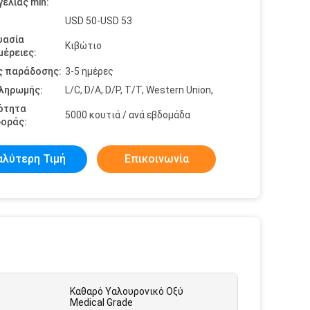
ελίας min:
USD 50-USD 53
υασία
Κιβώτιο
έρειες:
ς παράδοσης:
3-5 ημέρες
πληρωμής:
L/C, D/A, D/P, T/T, Western Union,
ότητα
5000 κουτιά / ανά εβδομάδα
οράς:
αλύτερη Τιμή
Επικοινωνία
Καθαρό Υαλουρονικό Οξύ
Medical Grade