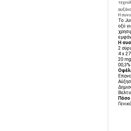
τεχνολ
αυξάνο
Η συνι
Το Ju
οξύ γ
χρησι
εμφάν
Η συσ
2 σύρι
4 x 2
20 mg
00,3%
Οφέλη
Επανα
Αύξησ
Δημιο
Βελτι
Πόσο 
Γενικ