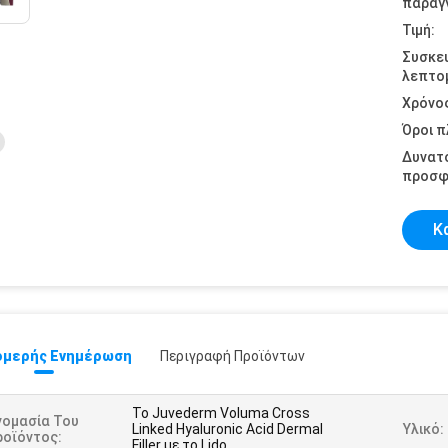
παραγγ
Τιμή:
Συσκε
λεπτομ
Χρόνο
Όροι 
Δυνατ
προσφ
Κ
μερής Ενημέρωση
Περιγραφή Προϊόντων
Το Juvederm Voluma Cross
νομασία Του
Linked Hyaluronic Acid Dermal
Υλικό:
ροϊόντος:
Filler με το Lido