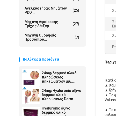
Ανελκυστήρας Νημάτων
(25)
Χ
PDO...
Μηχανή Αφαίρεσης
Σ
(27)
Τρίχας Λέιζερ...
Εκ
Μηχανή Ομορφιάς
Χ
(7)
Προσώπου...
Ε
Καλύτερα Προϊόντα
Περιγ
24mg/δερμικό υλικό
πληρώσεως
Γιατί 
πηκτωμάτων μιλ.
▲ Χαμη
Ultra4 εκχύσιμο
Hyaluronic όξινο για τα
▲ Γρή
24mg/Hyaluronic όξινο
χείλια 2*1ml
δερμικό υλικό
▲ Το φ
πληρώσεως Derm
Voluma
συρίγγων μιλ. 2ml
Hyaluronic όξινο
▲ Το ε
δερμικό υλικό
υαλουρ