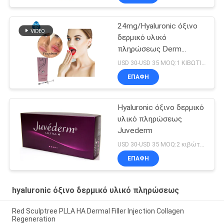
2*1ml
24mg/Hyaluronic όξινο
δερμικό υλικό
πληρώσεως Derm
συρίγγων μιλ. 2ml
USD 30-USD 35 MOQ:1 ΚΙΒΩΤΙΟ
ΕΠΑΦΉ
Hyaluronic όξινο δερμικό
υλικό πληρώσεως
Juvederm
USD 30-USD 35 MOQ:2 κιβώτιο
ΕΠΑΦΉ
hyaluronic όξινο δερμικό υλικό πληρώσεως
Red Sculptree PLLA HA Dermal Filler Injection Collagen
Regeneration