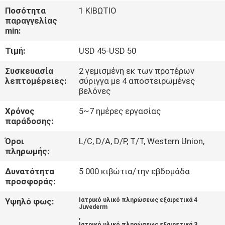
Ποσότητα
1 ΚΙΒΩΤΙΟ
παραγγελίας
ΈΛΕΓΧΟΣ
min:
ΠΟΙΌΤΗΤΑΣ
Τιμή:
USD 45-USD 50
ΕΠΙΚΟΙΝΩΝΉΣΤΕ
Συσκευασία
2 γεμισμένη εκ των προτέρων
λεπτομέρειες:
σύριγγα με 4 αποστειρωμένες
ΜΑΖΊ
βελόνες
ΜΑΣ
Χρόνος
5~7 ημέρες εργασίας
παράδοσης:
ΕΙΔΉΣΕΙΣ
Όροι
L/C, D/A, D/P, T/T, Western Union,
πληρωμής:
ΥΠΟΘΈΣΕΙΣ
Δυνατότητα
5.000 κιβώτια/την εβδομάδα
προσφοράς:
ΖΗΤΉΣΤΕ
Υψηλό φως:
Ιατρικό υλικό πληρώσεως εξαιρετικά 4
Juvederm
,
ΜΙΑ
Ιατρικό υλικό πληρώσεως εξαιρετικά 3