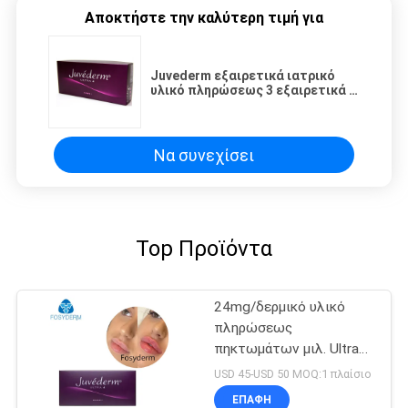
Αποκτήστε την καλύτερη τιμή για
Juvederm εξαιρετικά ιατρικό
υλικό πληρώσεως 3 εξαιρετικά 4
για τη χειλική διεύρυνση
Να συνεχίσει
Top Προϊόντα
24mg/δερμικό υλικό
πληρώσεως
πηκτωμάτων μιλ. Ultra4
εκχύσιμο Hyaluronic
USD 45-USD 50 MOQ:1 πλαίσιο
όξινο για τα χείλια
ΕΠΑΦΉ