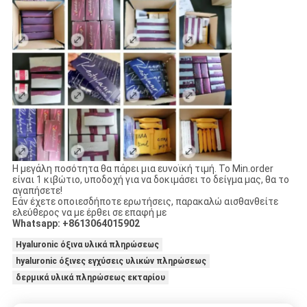
Η μεγάλη ποσότητα θα πάρει μια ευνοϊκή τιμή. Το Min.order
είναι 1 κιβώτιο, υποδοχή για να δοκιμάσει το δείγμα μας, θα το
αγαπήσετε!
Εάν έχετε οποιεσδήποτε ερωτήσεις, παρακαλώ αισθανθείτε
ελεύθερος να με έρθει σε επαφή με
Whatsapp: +8613064015902
Hyaluronic όξινα υλικά πληρώσεως
hyaluronic όξινες εγχύσεις υλικών πληρώσεως
δερμικά υλικά πληρώσεως εκταρίου