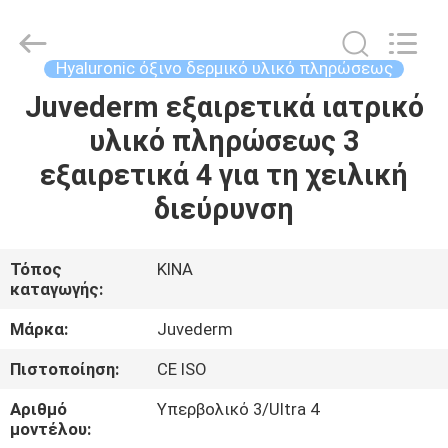
Jinan
Fosychan
International
Trading
Co.,
Hyaluronic όξινο δερμικό υλικό πληρώσεως
Ltd..
All
Juvederm εξαιρετικά ιατρικό
ΣΠΊΤΙ
Rights
Reserved.
υλικό πληρώσεως 3
ΠΡΟΪΌΝΤΑ
εξαιρετικά 4 για τη χειλική
διεύρυνση
ΣΧΕΤΙΚΆ
ΜΕ
Τόπος
ΚΙΝΑ
καταγωγής:
ΕΜΆΣ
Μάρκα:
Juvederm
ΕΠΙΣΚΈΨΕΙΣ
Πιστοποίηση:
CE ISO
ΣΤΟ
Αριθμό
Υπερβολικό 3/Ultra 4
ΕΡΓΟΣΤΆΣΙΟ
μοντέλου: