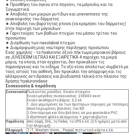
★ Προσθήκη του όγκου στο πηγούνι, τα μάγουλα, και τα
ζυγωματικά
★ Αποβολή των μικρών ρυτίδων και unevenness της
ανακούφισης του δέρματος
★ Αποβολή του βαρύτητας ptosis (να κρεμήσει του δέρματος)
στην περιοχή των μάγουλων
★ Γαρνιτούρες των βαθιών πτυχών του μέσου τρίτου του
προσώπου
★ Διόρθωση των nasolabial πτυχών
★ Διαμόρφωση μιας νεώτερης περίληψης προσώπου.
Ένας χαμηλός - το hyaluronic όξινο πήκτωμα μοριακού βάρους
σε JUVEDERM ULTRA3 ΚΑΙ ΕΞΑΙΡΕΤΙΚΆ 4 περιέχει τα μικρά
μόρια, τα οποία, όταν εγχέονται, δεν προκαλούν τις
παρενέργειες και το οίδημα. Το οξύ είναι απολύτως συμβατό με
τους ιστούς του ασθενή, δεν προκαλεί την απόρριψη και τις
αλλεργικές αντιδράσεις και βιοδιασπά τελικά στο πλαίσιο της
δράσης hyaluronidase.
Συσκευασία & παράδοση
Συσκευασία
Πωλώντας μονάδες: Ενιαίο στοιχείο
Ενιαίο μέγεθος συσκευασίας: 23X8X3 εκατ.
Ενιαίο ακαθάριστο βάρος: 0,2 κλ
1. Δύο γεμισμένες εκ των προτέρων σύριγγες με τέσσερις
αποστειρωμένες βελόνες του BD
2.One σύριγγα και δύο βελόνες σε μια φουσκάλα PVC.
3.Aluminum φύλλο αλουμινίου + χαρτοκιβώτιο
Παράδοση
Από σαφή, DHL, τη Fedex, το UPS κ.λπ. (2-5 ημέρες μετά από
την πληρωμή)
Πληρωμή
T/T, Western Union, , Paypal, πιστωτική κάρτα κ.λπ.