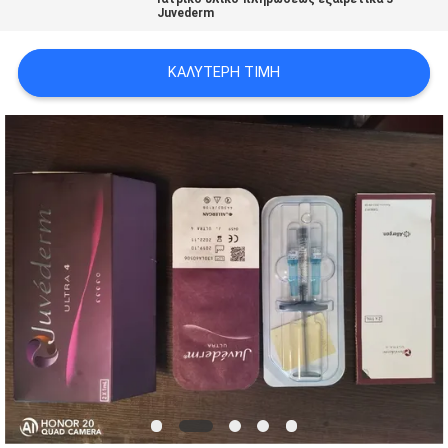
Juvederm
ΠΡΟΣΦΟΡΆ
ΚΑΛΎΤΕΡΗ ΤΙΜΉ
SHOPPING
ONLINE
SITEMAP
PRIVACY
POLICY