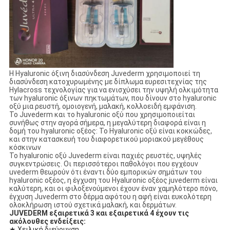
Η Hyaluronic όξινη διασύνδεση Juvederm χρησιμοποιεί τη
διασύνδεση κατοχυρωμένης με δίπλωμα ευρεσιτεχνίας της
Hylacross τεχνολογίας για να ενισχύσει την υψηλή ολκιμότητα
των hyaluronic όξινων πηκτωμάτων, που δίνουν στο hyaluronic
οξύ μια ρευστή, ομοιογενή, μαλακή, κολλοειδή εμφάνιση.
Το Juvederm και το hyaluronic οξύ που χρησιμοποιείται
συνήθως στην αγορά σήμερα, η μεγαλύτερη διαφορά είναι η
δομή του hyaluronic οξέος: Το Hyaluronic οξύ είναι κοκκώδες,
και στην κατασκευή του διαφορετικού μοριακού μεγέθους
κόσκινων
Το hyaluronic οξύ Juvederm είναι παχιές ρευστές, υψηλές
συγκεντρώσεις. Οι περισσότεροι παθολόγοι που εγχέουν
uvederm θεωρούν ότι έναντι δύο εμπορικών σημάτων του
hyaluronic οξέος, η έγχυση του Hyaluronic οξέος juvederm είναι
καλύτερη, και οι φιλοξενούμενοι έχουν έναν χαμηλότερο πόνο,
έγχυση Juvederm στο δέρμα αφότου η αφή είναι ευκολότερη
ολοκλήρωση ιστού σχετικά μαλακή, και δερμάτων.
JUVEDERM εξαιρετικά 3 και εξαιρετικά 4 έχουν τις
ακόλουθες ενδείξεις:
★ Χειλική διεύρυνση.