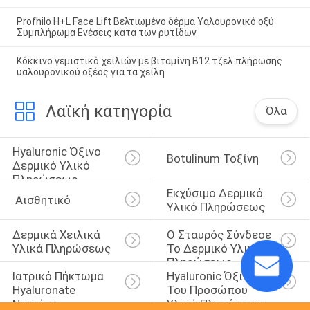
Profhilo H+L Face Lift Βελτιωμένο δέρμα Υαλουρονικό οξύ
Συμπλήρωμα Ενέσεις κατά των ρυτίδων
Κόκκινο γεμιστικό χειλιών με βιταμίνη Β12 τζελ πλήρωσης
υαλουρονικού οξέος για τα χείλη
Λαϊκή κατηγορία
Όλα
Hyaluronic Όξινο 
Botulinum Τοξίνη
Δερμικό Υλικό 
Πληρώσεως
Εκχύσιμο Δερμικό 
 Αισθητικό
Υλικό Πληρώσεως
Δερμικά Χειλικά 
Ο Σταυρός Σύνδεσε 
Υλικά Πληρώσεως
Το Δερμικό Υλικό 
Πληρώσεως
Ιατρικό Πήκτωμα 
Hyaluronic Όξινο 
Hyaluronate 
Του Προσώπου 
Νατρίου
Υλικό Πληρώσεως