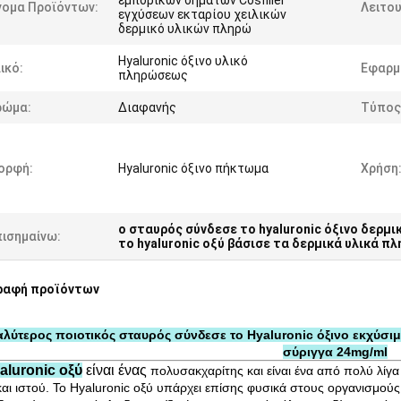
εμπορικών σημάτων Cosfiller
νομα Προϊόντων:
Λειτου
εγχύσεων εκταρίου χειλικών
δερμικό υλικών πληρώ
Hyaluronic όξινο υλικό
ικό:
Εφαρμ
πληρώσεως
ρώμα:
Διαφανής
Τύπος
ορφή:
Hyaluronic όξινο πήκτωμα
Χρήση
ο σταυρός σύνδεσε το hyaluronic όξινο δερμ
πισημαίνω:
το hyaluronic οξύ βάσισε τα δερμικά υλικά 
ραφή προϊόντων
αλύτερος ποιοτικός σταυρός σύνδεσε το Hyaluronic όξινο εκχύσ
σύριγγα 24mg/ml
aluronic οξύ
είναι ένας
πολυσακχαρίτης και είναι ένα από πολύ λίγα 
και ιστού. Το Hyaluronic οξύ υπάρχει επίσης φυσικά στους οργανισμούς μ