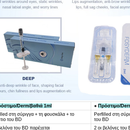
όστιμο/Derm/βαθιά 1ml
●
Πρόστιμο/Der
illed στη σύριγγα + τη φουσκάλα + το
Perfilled στη σύρ
τιο του BD
του BD
βελόνα του BD παρέχεται
2 οι βελόνες του