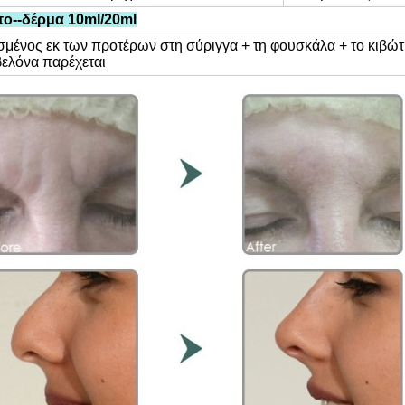
ο--δέρμα 10ml/20ml
σμένος εκ των προτέρων στη σύριγγα + τη φουσκάλα + το κιβώτ
βελόνα παρέχεται