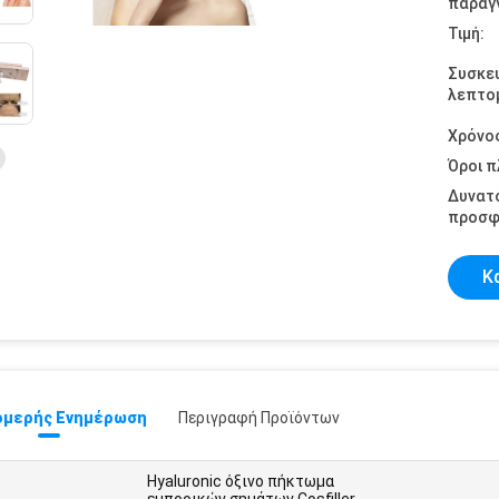
παραγγ
Τιμή:
Συσκε
λεπτομ
Χρόνο
Όροι 
Δυνατ
προσφ
Κ
μερής Ενημέρωση
Περιγραφή Προϊόντων
Hyaluronic όξινο πήκτωμα