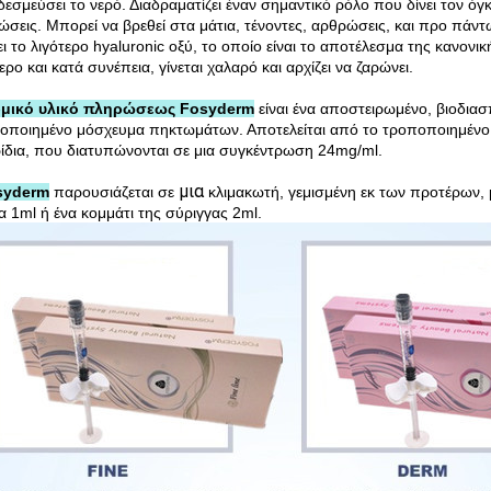
 δεσμεύσει το νερό. Διαδραματίζει έναν σημαντικό ρόλο που δίνει τον όγ
νώσεις. Μπορεί να βρεθεί στα μάτια, τένοντες, αρθρώσεις, και προ πάν
ι το λιγότερο hyaluronic οξύ, το οποίο είναι το αποτέλεσμα της κανονικ
ρο και κατά συνέπεια, γίνεται χαλαρό και αρχίζει να ζαρώνει.
ρμικό υλικό πληρώσεως Fosyderm
είναι ένα αποστειρωμένο, βιοδιασ
οποιημένο μόσχευμα πηκτωμάτων. Αποτελείται από το τροποποιημένο h
ίδια, που διατυπώνονται σε μια συγκέντρωση 24mg/ml.
μια
syderm
παρουσιάζεται σε
κλιμακωτή, γεμισμένη εκ των προτέρων, μ
α 1ml ή ένα κομμάτι της σύριγγας 2ml.