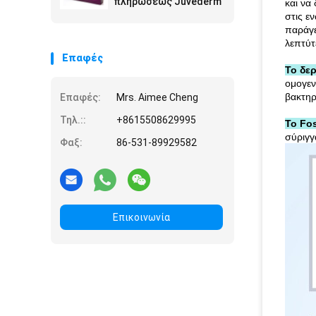
πληρώσεως Juvederm
και να
στις ε
παράγε
λεπτύτε
Επαφές
Το δε
ομογεν
βακτηρ
Επαφές:
Mrs. Aimee Cheng
Τηλ.::
+8615508629995
Το Fo
σύριγγ
Φαξ:
86-531-89929582
Επικοινωνία