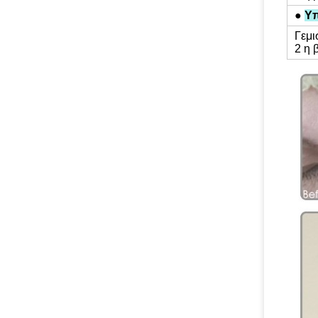
●
Υπ
Γεμι
2 η 