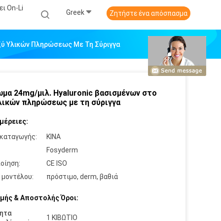
ι On-Li
Greek
Ζητήστε ένα απόσπασμα
ξύ Υλικών Πληρώσεως Με Τη Σύριγγα
μα 24mg/μιλ. Hyaluronic βασισμένων στο
λικών πληρώσεως με τη σύριγγα
μέρειες:
καταγωγής:
ΚΙΝΑ
:
Fosyderm
οίηση:
CE ISO
 μοντέλου:
πρόστιμο, derm, βαθιά
μής & Αποστολής Όροι:
ητα
1 ΚΙΒΩΤΙΟ