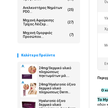
Ό
Ανελκυστήρας Νημάτων
(25)
PDO...
Υλ
Μηχανή Αφαίρεσης
(27)
Τρίχας Λέιζερ...
Χ
Μηχανή Ομορφιάς
(7)
Προσώπου...
Μ
Καλύτερα Προϊόντα
Ε
24mg/δερμικό υλικό
πληρώσεως
πηκτωμάτων μιλ.
Περιγ
Ultra4 εκχύσιμο
Hyaluronic όξινο για τα
24mg/Hyaluronic όξινο
χείλια 2*1ml
δερμικό υλικό
Ο κ
πληρώσεως Derm
συρίγγων μιλ. 2ml
Το Hy
Hyaluronic όξινο
ειδών 
δερμικό υλικό