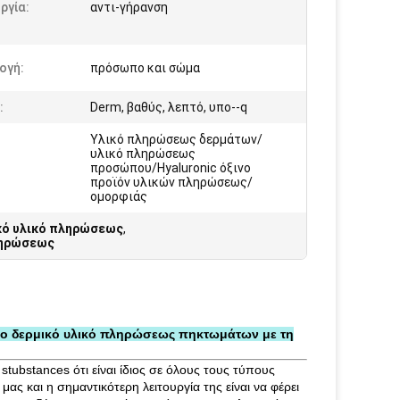
ργία:
αντι-γήρανση
ογή:
πρόσωπο και σώμα
:
Derm, βαθύς, λεπτό, υπο--q
Υλικό πληρώσεως δερμάτων/
υλικό πληρώσεως
:
προσώπου/Hyaluronic όξινο
προϊόν υλικών πληρώσεως/
ομορφιάς
ικό υλικό πληρώσεως
,
πληρώσεως
ιμο δερμικό υλικό πληρώσεως πηκτωμάτων με τη
stubstances ότι είναι ίδιος σε όλους τους τύπους
ας και η σημαντικότερη λειτουργία της είναι να φέρει