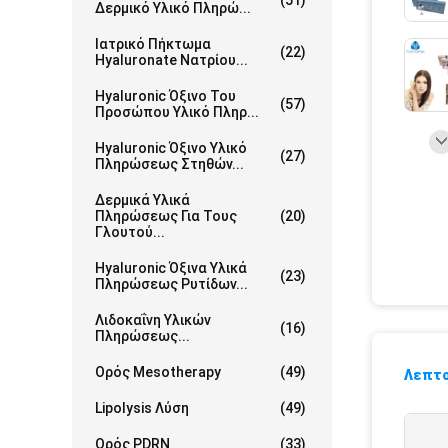
(51)
Δερμικό Υλικό Πληρώ...
Ιατρικό Πήκτωμα
(22)
Hyaluronate Νατρίου...
Hyaluronic Όξινο Του
(57)
Προσώπου Υλικό Πληρ...
Hyaluronic Όξινο Υλικό
(27)
Πληρώσεως Στηθών...
Δερμικά Υλικά
Πληρώσεως Για Τους
(20)
Γλουτού...
Hyaluronic Όξινα Υλικά
(23)
Πληρώσεως Ρυτίδων...
Λιδοκαΐνη Υλικών
(16)
Πληρώσεως...
Ορός Mesotherapy
(49)
Λεπτο
Lipolysis Λύση
(49)
Ορός PDRN
(33)