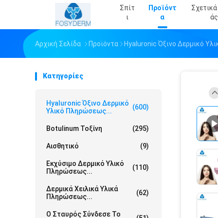
Σπίτ
Προϊόντ
Σχετικά
Ι
Α
Άς
Αρχική Σελίδα
Προϊόντα
Hyaluronic Όξινο Δερμικό Υ
Κατηγορίες
Hyaluronic Όξινο Δερμικό
(600)
Υλικό Πληρώσεως...
Botulinum Τοξίνη
(295)
Αισθητικό
(9)
Εκχύσιμο Δερμικό Υλικό
(110)
Πληρώσεως...
Δερμικά Χειλικά Υλικά
(62)
Πληρώσεως...
Ο Σταυρός Σύνδεσε Το