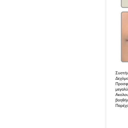
Συστήν
Δεχόμα
Προσφέ
μεγαλύ
Ακολου
βοηθήσ
Παρέχο