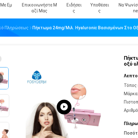
 Με Εμ
Επικοινωνήστε Μ
Ειδήσει
Υποθέσει
Να Ψωνίσε
Αζί Μας
Σ
Σ
Ne
λικό Πληρώσεως
Πήκτωμα 24mg/μιλ. Hyaluronic Βασισμένων Στο Ο
Πήκτω
οξύ υ
Λεπτο
Τόπος 
Μάρκα
Πιστοπ
Αριθμό
Πληρω
Ποσότ