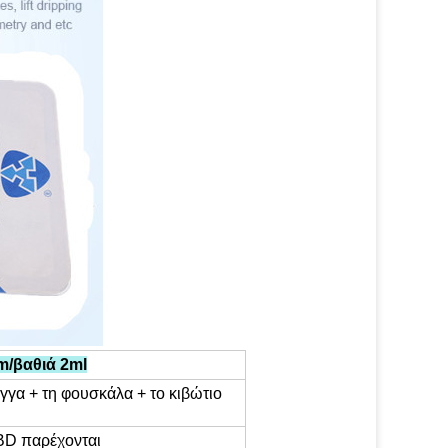
m/βαθιά 2ml
ιγγα + τη φουσκάλα + το κιβώτιο
 BD παρέχονται