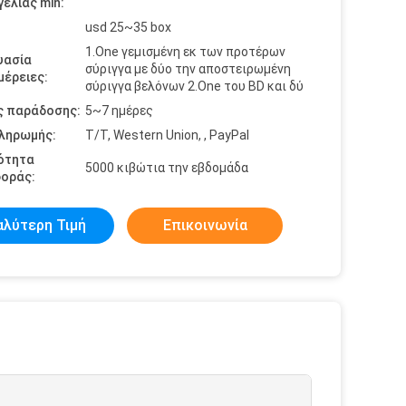
ελίας min:
usd 25~35 box
1.One γεμισμένη εκ των προτέρων
υασία
σύριγγα με δύο την αποστειρωμένη
έρειες:
σύριγγα βελόνων 2.One του BD και δύ
ς παράδοσης:
5~7 ημέρες
πληρωμής:
T/T, Western Union, , PayPal
ότητα
5000 κιβώτια την εβδομάδα
οράς:
αλύτερη Τιμή
Επικοινωνία