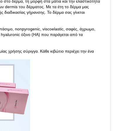
κο στο δέρμα, τη μορφή στα μάτια και την ελαστικότητα
των dermis του δέρματος. Με τα έτη το δέρμα μας
ής διαδικασίας γήρανσης. Το δέρμα σας γίνεται
πάσιμο, nonpyrogenic, viscoelastic, σαφές, άχρωμο,
yaluronic όξινο (HA) που παράγεται από τα
ίας χρήσης σύριγγα. Κάθε κιβώτιο περιέχει την ένα