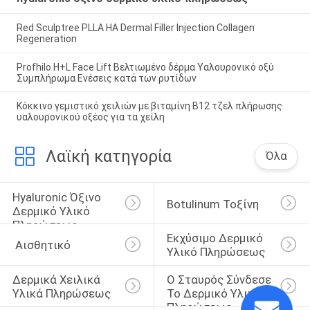
Red Sculptree PLLA HA Dermal Filler Injection Collagen
Regeneration
Profhilo H+L Face Lift Βελτιωμένο δέρμα Υαλουρονικό οξύ
Συμπλήρωμα Ενέσεις κατά των ρυτίδων
Κόκκινο γεμιστικό χειλιών με βιταμίνη Β12 τζελ πλήρωσης
υαλουρονικού οξέος για τα χείλη
Λαϊκή κατηγορία
Όλα
Hyaluronic Όξινο 
Botulinum Τοξίνη
Δερμικό Υλικό 
Πληρώσεως
Εκχύσιμο Δερμικό 
 Αισθητικό
Υλικό Πληρώσεως
Δερμικά Χειλικά 
Ο Σταυρός Σύνδεσε 
Υλικά Πληρώσεως
Το Δερμικό Υλικό 
Πληρώσεως