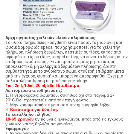
Αρχή εργασίας χειλικών υλικών πληρώσεως
Το υλικό πληρώσεως Fosyderm είναι προϊόντα μιας υγιή και
φυσικά ομορφιάς specal που χρησιμοποιεί για το χείλι την
πλήρωση, πλήρωση δερμάτων, στατικές ρυτίδες, εκτός από
αφαιρέστε τις ρυτίδες, μπορεί επίσης να κάνει το δέρμα με την
επίδραση ενυδάτωσης. Είναι προϊόντα μιας μη τοξικά, μη
αποκλειστικά, μη αλλεργικά δερμάτων πλήρωσης, άριστη
συμβατότητα με το ανθρώπινο σώμα, σταθερή επίδραση μετά
από την έγχυση, φυσική και μπορεί να απορροφηθεί. Έχει μια
πολύ καλή επίδραση ιατρικό cosmetology
1ml, 2ml, 10ml, 20ml, 50ml διαθέσιμο.
Λεπτομέρεια αποθήκευσης:
1. Η θερμοκρασία δωματίου, συνήθως όχι στο πάγωμα 2-
20°C.Do, προστατεύει από την πηγή φωτός.
2. Μην χρησιμοποιήστε μετά από την ημερομηνία λήξης.
3.
Κατάστημα για δύο έτη.
Το κατάλληλο πλήθος:
18-65 χρονών
υγιείς υγιείς ηλικιωμένοι, εκτός από τις εγκύους
γυναίκες και τις θηλάζουσα γυναίκες.
Εφαρμογές
1. Αναζωογόνηση δερμάτων, αφαίρεση ρυτίδων και αφαίρεση