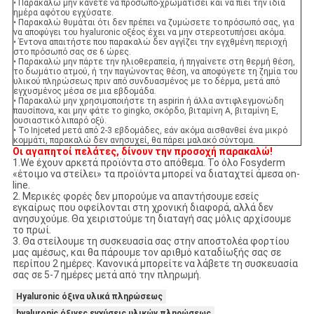
• Παρακαλώ μην κάνετε να πρόσωπο-χρωματίσει και να πιει την ίδια
ημέρα αφότου εγχύσατε.
• Παρακαλώ θυμάται ότι δεν πρέπει να ζυμώσετε το πρόσωπό σας, για
να αποφύγει του hyaluronic οξέος έχει να μην στερεοτυπήσει ακόμα.
• Έντονα απαιτήστε που παρακαλώ δεν αγγίζει την εγχθμένη περιοχή
στο πρόσωπό σας σε 6 ώρες.
• Παρακαλώ μην πάρτε την ηλιοθεραπεία, ή πηγαίνετε στη θερμή θέση,
το δωμάτιο ατμού, ή την παγώνοντας θέση, να αποφύγετε τη ζημία του
υλικού πληρώσεως πριν από συνδυασμένος με το δέρμα, μετά από
εγχυσμένος μέσα σε μια εβδομάδα.
• Παρακαλώ μην χρησιμοποιήστε τη aspirin ή άλλα αντιφλεγμονώδη
παυσίπονα, και μην φάτε το gingko, σκόρδο, βιταμίνη Α, βιταμίνη Ε,
ουσιαστικό λιπαρό οξύ.
• Το Injceted μετά από 2-3 εβδομάδες, εάν ακόμα αισθανθεί ένα μικρό
κομμάτι, παρακαλώ δεν ανησυχεί, θα πάρει μαλακό σύντομα.
Οι αγαπητοί πελάτες, δίνουν την προσοχή παρακαλώ!
1.We έχουν αρκετά προϊόντα στο απόθεμα. Το όλο Fosyderm
«έτοιμο να στείλει» τα προϊόντα μπορεί να διαταχτεί άμεσα on-
line.
2. Μερικές φορές δεν μπορούμε να απαντήσουμε εσείς
εγκαίρως που οφείλονται στη χρονική διαφορά, αλλά δεν
ανησυχούμε. Θα χειριστούμε τη διαταγή σας μόλις αρχίσουμε
το πρωί.
3. Θα στείλουμε τη συσκευασία σας στην αποστολέα φορτίου
μας αμέσως, και θα πάρουμε τον αριθμό καταδίωξής σας σε
περίπου 2 ημέρες. Κανονικά μπορείτε να λάβετε τη συσκευασία
σας σε 5-7 ημέρες μετά από την πληρωμή.
Hyaluronic όξινα υλικά πληρώσεως
hyaluronic όξινες εγχύσεις υλικών πληρώσεως