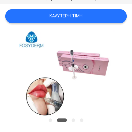
ΠΡΟΣΦΟΡΆ
ΚΑΛΎΤΕΡΗ ΤΙΜΉ
SHOPPING
ONLINE
SITEMAP
PRIVACY
POLICY