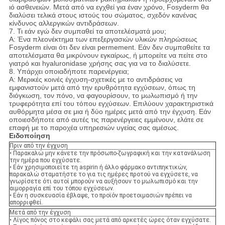
ιό ασθενειών. Μετά από να εγχθεί για έναν χρόνο, Fosyderm θα
διαλύσει τελικά στους ιστούς του σώματος, σχεδόν κανένας
κίνδυνος αλλεργικών αντιδράσεων.
7. Τι εάν εγώ δεν συμπαθεί τα αποτελέσματά μου;
Α: Ένα πλεονέκτημα των επεξεργασιών υλικών πληρώσεως
Fosyderm είναι ότι δεν είναι permement. Εάν δεν συμπαθείτε τα
αποτελέσματα θα μικρύνουν εγκαίρως, ή μπορείτε να πείτε στο
γιατρό και hyaluronidase χρήσης σας για να το διαλύσετε.
8. Υπάρχει οποιαδήποτε παρενέργεια;
Α: Μερικές κοινές έγχυση-σχετικές με το αντιδράσεις να
εμφανιστούν μετά από την ερυθρότητα εγχύσεων, όπως τη
διόγκωση, τον πόνο, να φαγουρίσουν, το μωλωπισμό ή την
τρυφερότητα επί του τόπου εγχύσεων. Επιλύουν χαρακτηριστικά
αυθόρμητα μέσα σε μια ή δύο ημέρες μετά από την έγχυση. Εάν
οποιεσδήποτε από αυτές τις παρενέργειες εμμένουν, ελάτε σε
επαφή με το παροχέα υπηρεσιών υγείας σας αμέσως.
Ειδοποίηση
Πριν από την έγχυση
• Παρακαλώ μην κάνετε την πρόσωπο-ζωγραφική και την κατανάλωση
την ημέρα που εγχύσατε.
• Εάν χρησιμοποιείτε τη aspirin ή άλλο φάρμακο αντιπηκτικών,
παρακαλώ σταματήστε το για τις ημέρες προτού να εγχύσετε, να
γνωρίσετε ότι αυτοί μπορούν να αυξήσουν το μωλωπισμό και την
αιμορραγία επί του τόπου εγχύσεων.
• Εάν η συσκευασία έβλαψε, το προϊόν προετοιμασιών πρέπει να
απορριφθεί.
Μετά από την έγχυση
• Λίγος πόνος στο κεφάλι σας μετά από αρκετές ώρες όταν εγχύσατε.