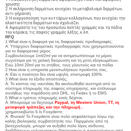
χρώσης
2. Η σκλήρυνση δερμάτων, ενισχύει το μεταβολισμό δερμάτων,
αντι-γήρανση
3. Η ενεργοποίηση των κυττάρων κολλαγόνων, που ενισχύει την
ελαστικότητα δερμάτων και σχολιάζει
4. Αφαιρέστε τις του προσώπου λεπτές γραμμές και τα πόδια
του κόρακα, τις σαφείς γραμμές λέξης, κ.λπ.
RFQ
1.What είναι η διαφορά για τις διαφορετικές προδιαγραφές;
Α: Υπάρχουν διαφορετικές προδιαγραφές που χρησιμοποιούνται
για το διαφορετικό μέρος.
Συμβουλεύουμε 1ml/2ml για να αντιμετωπίσουμε το μέρος
συχνότερα για τη χειλική διεύρυνση και τη μύτη εξογκωμάτων,
Ενώ 10ml 20ml για το στήθος, τους γλουτούς και τα πόδια.
2.How είναι η υπηρεσία μεταπωλήσεων προϊόντος σας;
Α: Εάν η ποιότητα δεν είναι υψηλή, επιστροφή 100%.
3.What είναι τα έξοδα αποστολής;
Α: Το κόστος της ναυτιλίας θα ακολουθηθεί αυστηρά από το
σύστημα πληρωμής της σαφούς επιχείρησης, και στέλνουμε
συνήθως την παράδοση από DHL, τη Fedex ή το EMS.
5.What ο τρόπος πληρωμής εσείς δέχεται;
Α: Μπορούμε να δεχτούμε
Paypal, τη Western Union, TT, τη
μεταφορά τράπεζας και την πληρωμή .
χρηματοκιβώτιο 6.Is Fosyderm;
Α: Φυσικά! Το Fosyderm είναι πολύ ασφαλέστερο λόγω της
καλής βιολογικής συμβατότητάς του. Παργμένος από τη
βιοτεχνολογία, μπορεί να αυξηθεί πολύ λίγος κίνδυνος
διαβιβάσιμων μολυσματικών βακτηριακών ή προερχόμενων από