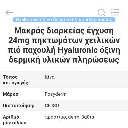
Jinan
Fosychan
International
Trading
Co.,
Hyaluronic όξινο δερμικό υλικό πληρώσεως
Ltd..
All
Μακράς διαρκείας έγχυση
ΣΠΊΤΙ
Rights
Reserved.
24mg πηκτωμάτων χειλικών
ΠΡΟΪΌΝΤΑ
πιό παχουλή Hyaluronic όξινη
δερμική υλικών πληρώσεως
ΣΧΕΤΙΚΆ
ΜΕ
Τόπος
Κίνα
καταγωγής:
ΕΜΆΣ
Μάρκα:
Fosyderm
ΕΠΙΣΚΈΨΕΙΣ
Πιστοποίηση:
CE ISO
ΣΤΟ
Αριθμό
πρόστιμο, derm, βαθιά
ΕΡΓΟΣΤΆΣΙΟ
μοντέλου: