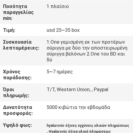
Ποσότητα
1 πλαίσιο
παραγγελίας
ΈΛΕΓΧΟΣ
min:
ΠΟΙΌΤΗΤΑΣ
Τιμή:
usd 25~35 box
ΕΠΙΚΟΙΝΩΝΉΣΤΕ
Συσκευασία
1.One γεμισμένη εκ των προτέρων
λεπτομέρειες:
σύριγγα με δύο την αποστειρωμένη
ΜΑΖΊ
σύριγγα βελόνων 2.One του BD και
δύ
ΜΑΣ
Χρόνος
5~7 ημέρες
παράδοσης:
ΕΙΔΉΣΕΙΣ
Όροι
T/T, Western Union, , Paypal
πληρωμής:
ΥΠΟΘΈΣΕΙΣ
Δυνατότητα
5000 κιβώτια την εβδομάδα
προσφοράς:
ΖΗΤΉΣΤΕ
Υψηλό φως:
hyaluronic όξινες εγχύσεις υλικών πληρώσεως
ΜΙΑ
,
Hyaluronic όξινα υλικά πληρώσεως