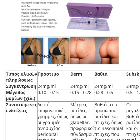
Τύπος υλικών
Πρόστιμο
Derm
Βαθιά
Subsk
πληρώσεως
Συγκέντρωση
24mg/ml
24mg/ml
24mg/ml
24mg/
Μέγεθος
0.10 - 0,15
0.15 - 0,28
0.28 - 0,5
0.5 - 1
μορίων (χιλ.)
Συνιστώμενες
Λεπτές
Μέτριες
Βαθιές του
Οι
ενδείξεις
επιφανειακές
ρυτίδες,
προσώπου
μεγάλ
γραμμές, όπως
όπως οι
ρυτίδες και
βαθιέ
οι γραμμές
glabellar,
πτυχές, όπως
ρυτίδε
ανησυχίας,
προφορικοί
τις nasolabial
και οι
periobital
σύνδεσμοι.
πτυχές, που
πτυχές