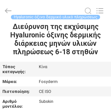
Jinan
Fosychan
International
Trading
Co.,
Hyaluronic όξινο δερμικό υλικό πληρώσεως
Ltd..
All
Διεύρυνση της εκχύσιμης
ΣΠΊΤΙ
Rights
Reserved.
Hyaluronic όξινης δερμικής
ΠΡΟΪΌΝΤΑ
διάρκειας μηνών υλικών
πληρώσεως 6-18 στηθών
ΣΧΕΤΙΚΆ
ΜΕ
Τόπος
Κίνα
καταγωγής:
ΕΜΆΣ
Μάρκα:
Fosyderm
ΕΠΙΣΚΈΨΕΙΣ
Πιστοποίηση:
CE ISO
ΣΤΟ
Αριθμό
Subskin
ΕΡΓΟΣΤΆΣΙΟ
μοντέλου: