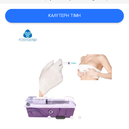
ΠΡΟΣΦΟΡΆ
ΚΑΛΎΤΕΡΗ ΤΙΜΉ
SHOPPING
ONLINE
SITEMAP
PRIVACY
POLICY