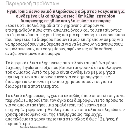
Περιγραφή προϊόντων
Hyaluronic όξινο υλικό πληρώσεως σώματος Fosyderm για
συνδεμένο υλικό πληρώσεως 10ml/20ml εκταρίου
διεύρυνσης στηθών και γλουτών το σταυρός
Ξέρατε ότι πολλά σημάδια της γήρανσης μπορούν να
επισημανθούν πίσω στην απώλεια όγκου και το λεπταίνοντας
ιστό, με συνέπεια τις ρυτίδες και μια εμφάνιση του «προσώπου
που πέφτει»; Τα διάφορα προϊόντα μας επιτρέπουν σε μας για
να προσαρμόσουν μια θεραπεία για να λειάνουν, να ανυψώσουν,
να μαλακώσουν, και να γεμίσουν, αφήνοντας κάθε ασθενή
αναζωογονημένο και όμορφο.
Τα δερμικά υλικά πληρώσεως αποτελούνται από ένα μόριο
ζάχαρης, hyaluronic οξύ που βρίσκεται φυσικά στο κολλαγόνο
του σώματος. Αυτό το μόριο είναι συνδεμένο με μια μήτρα
πηκτωμάτων και διασυνδεμένο για να δημιουργήσει τις
διαφορετικές πυκνότητες που χρησιμοποιούνται για τα
διαφορετικά αποτελέσματα.
Το υλικό πληρώσεως εγχέεται ακριβώς όπου απαιτείται για να
περιγράψει, προσθέτει τον όγκο και διαμορφώνει το πρόσωπο
για να αποκαταστήσει μια ομαλότερη, πιό νεανική και
στηριγμένη εμφάνιση. Ανάλογα με τον τύπο υλικού πληρώσεως
χρησιμοποιούμενο και της επεξεργασίας περιοχής,
αποτελέσματα χαρακτηριστικά στο τέλος 6 έως 12 μήνες, ή
περισσότερο.