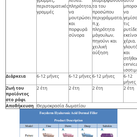
γραμμές,
Χείλια:
διαμορφώνουν
αυτό
περιστοματικές
πληρότητα,
τα του
μπορο
γραμμές
να
προσώπου
να
μουτρώσει
περιγράμματα,
γεμίσ
και
π.χ.
τις
πορφυρά
πληρότητα
ρυτίδε
σύνορα
μάγουλων,
εκείνο
πηγούνι και
χέρια,
χειλική
γλουτ
αύξηση
και
στήθο
cervica
ισοτιμ
Διάρκεια
6-12 μήνες
6-12 μήνες
6-12 μήνες
6-12
μήνες
Ζωή του
2 έτη
2 έτη
2 έτη
2 έτη
προϊόντος
στο ράφι
Αποθήκευση
Θερμοκρασία δωματίου