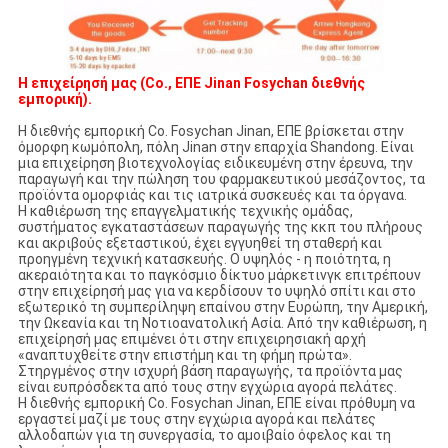
Η επιχείρησή μας (Co., ΕΠΕ Jinan Fosychan διεθνής
εμπορική).
Η διεθνής εμπορική Co. Fosychan Jinan, ΕΠΕ βρίσκεται στην
όμορφη κωμόπολη, πόλη Jinan στην επαρχία Shandong. Είναι
μια επιχείρηση βιοτεχνολογίας ειδικευμένη στην έρευνα, την
παραγωγή και την πώληση του φαρμακευτικού μεσάζοντος, τα
προϊόντα ομορφιάς και τις ιατρικά συσκευές και τα όργανα.
Η καθιέρωση της επαγγελματικής τεχνικής ομάδας,
συστήματος εγκαταστάσεων παραγωγής της κκπ του πλήρους
και ακριβούς εξεταστικού, έχει εγγυηθεί τη σταθερή και
προηγμένη τεχνική κατασκευής. Ο υψηλός - η ποιότητα, η
ακεραιότητα και το παγκόσμιο δίκτυο μάρκετινγκ επιτρέπουν
στην επιχείρησή μας για να κερδίσουν το υψηλό σπίτι και στο
εξωτερικό τη συμπερίληψη επαίνου στην Ευρώπη, την Αμερική,
την Ωκεανία και τη Νοτιοανατολική Ασία. Από την καθιέρωση, η
επιχείρησή μας επιμένει ότι στην επιχειρησιακή αρχή
«αναπτυχθείτε στην επιστήμη και τη φήμη πρώτα».
Στηργμένος στην ισχυρή βάση παραγωγής, τα προϊόντα μας
είναι ευπρόσδεκτα από τους στην εγχώρια αγορά πελάτες.
Η διεθνής εμπορική Co. Fosychan Jinan, ΕΠΕ είναι πρόθυμη να
εργαστεί μαζί με τους στην εγχώρια αγορά και πελάτες
αλλοδαπών για τη συνεργασία, το αμοιβαίο όφελος και τη