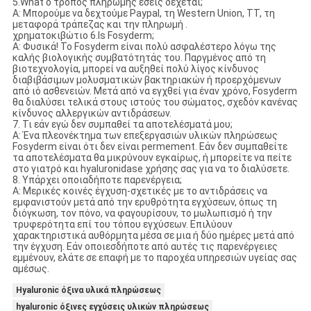
5.What ο τρόπος πληρωμής εσείς δέχεται;
Α: Μπορούμε να δεχτούμε Paypal, τη Western Union, TT, τη
μεταφορά τράπεζας και την πληρωμή .
χρηματοκιβώτιο 6.Is Fosyderm;
Α: Φυσικά! Το Fosyderm είναι πολύ ασφαλέστερο λόγω της
καλής βιολογικής συμβατότητάς του. Παργμένος από τη
βιοτεχνολογία, μπορεί να αυξηθεί πολύ λίγος κίνδυνος
διαβιβάσιμων μολυσματικών βακτηριακών ή προερχόμενων
από ιό ασθενειών. Μετά από να εγχθεί για έναν χρόνο, Fosyderm
θα διαλύσει τελικά στους ιστούς του σώματος, σχεδόν κανένας
κίνδυνος αλλεργικών αντιδράσεων.
7. Τι εάν εγώ δεν συμπαθεί τα αποτελέσματά μου;
Α: Ένα πλεονέκτημα των επεξεργασιών υλικών πληρώσεως
Fosyderm είναι ότι δεν είναι permement. Εάν δεν συμπαθείτε
τα αποτελέσματα θα μικρύνουν εγκαίρως, ή μπορείτε να πείτε
στο γιατρό και hyaluronidase χρήσης σας για να το διαλύσετε.
8. Υπάρχει οποιαδήποτε παρενέργεια;
Α: Μερικές κοινές έγχυση-σχετικές με το αντιδράσεις να
εμφανιστούν μετά από την ερυθρότητα εγχύσεων, όπως τη
διόγκωση, τον πόνο, να φαγουρίσουν, το μωλωπισμό ή την
τρυφερότητα επί του τόπου εγχύσεων. Επιλύουν
χαρακτηριστικά αυθόρμητα μέσα σε μια ή δύο ημέρες μετά από
την έγχυση. Εάν οποιεσδήποτε από αυτές τις παρενέργειες
εμμένουν, ελάτε σε επαφή με το παροχέα υπηρεσιών υγείας σας
αμέσως.
Hyaluronic όξινα υλικά πληρώσεως
hyaluronic όξινες εγχύσεις υλικών πληρώσεως