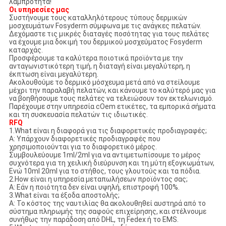
λαμπρότητα!
Οι υπηρεσίες μας
Συστήνουμε τους καταλληλότερους τύπους δερμικών
μοσχευμάτων Fosyderm σύμφωνα με τις ανάγκες πελατών.
Δεχόμαστε τις μικρές διαταγές ποσότητας για τους πελάτες
να έχουμε μια δοκιμή του δερμικού μοσχεύματος Fosyderm
καταρχάς.
Προσφέρουμε τα καλύτερα ποιοτικά προϊόντα με την
ανταγωνιστικότερη τιμή, η διαταγή είναι μεγαλύτερη, η
έκπτωση είναι μεγαλύτερη.
Ακολουθούμε το δερμικό μόσχευμα μετά από να στείλουμε
μέχρι την παραλαβή πελατών, και κάνουμε το καλύτερό μας για
να βοηθήσουμε τους πελάτες να τελειώσουν τον εκτελωνισμό.
Παρέχουμε στην υπηρεσία cOem ετικέτες, τα εμπορικά σήματα
και τη συσκευασία πελατών τις ιδιωτικές.
RFQ
1.What είναι η διαφορά για τις διαφορετικές προδιαγραφές;
Α: Υπάρχουν διαφορετικές προδιαγραφές που
χρησιμοποιούνται για το διαφορετικό μέρος.
Συμβουλεύουμε 1ml/2ml για να αντιμετωπίσουμε το μέρος
συχνότερα για τη χειλική διεύρυνση και τη μύτη εξογκωμάτων,
Ενώ 10ml 20ml για το στήθος, τους γλουτούς και τα πόδια.
2.How είναι η υπηρεσία μεταπωλήσεων προϊόντος σας;
Α: Εάν η ποιότητα δεν είναι υψηλή, επιστροφή 100%.
3.What είναι τα έξοδα αποστολής;
Α: Το κόστος της ναυτιλίας θα ακολουθηθεί αυστηρά από το
σύστημα πληρωμής της σαφούς επιχείρησης, και στέλνουμε
συνήθως την παράδοση από DHL, τη Fedex ή το EMS.