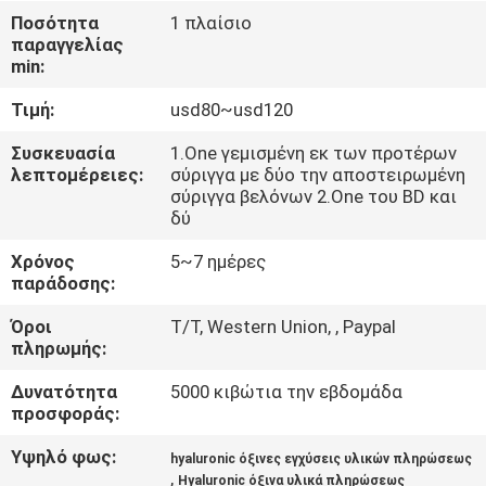
Ποσότητα
1 πλαίσιο
παραγγελίας
ΈΛΕΓΧΟΣ
min:
ΠΟΙΌΤΗΤΑΣ
Τιμή:
usd80~usd120
ΕΠΙΚΟΙΝΩΝΉΣΤΕ
Συσκευασία
1.One γεμισμένη εκ των προτέρων
λεπτομέρειες:
σύριγγα με δύο την αποστειρωμένη
ΜΑΖΊ
σύριγγα βελόνων 2.One του BD και
δύ
ΜΑΣ
Χρόνος
5~7 ημέρες
παράδοσης:
ΕΙΔΉΣΕΙΣ
Όροι
T/T, Western Union, , Paypal
πληρωμής:
ΥΠΟΘΈΣΕΙΣ
Δυνατότητα
5000 κιβώτια την εβδομάδα
προσφοράς:
ΖΗΤΉΣΤΕ
Υψηλό φως:
hyaluronic όξινες εγχύσεις υλικών πληρώσεως
ΜΙΑ
,
Hyaluronic όξινα υλικά πληρώσεως