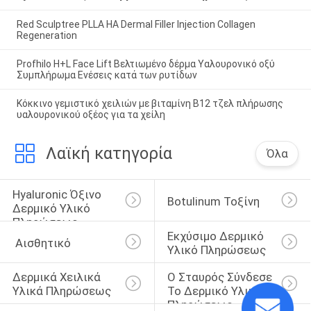
Red Sculptree PLLA HA Dermal Filler Injection Collagen
Regeneration
Profhilo H+L Face Lift Βελτιωμένο δέρμα Υαλουρονικό οξύ
Συμπλήρωμα Ενέσεις κατά των ρυτίδων
Κόκκινο γεμιστικό χειλιών με βιταμίνη Β12 τζελ πλήρωσης
υαλουρονικού οξέος για τα χείλη
Λαϊκή κατηγορία
Όλα
Hyaluronic Όξινο 
Botulinum Τοξίνη
Δερμικό Υλικό 
Πληρώσεως
Εκχύσιμο Δερμικό 
 Αισθητικό
Υλικό Πληρώσεως
Δερμικά Χειλικά 
Ο Σταυρός Σύνδεσε 
Υλικά Πληρώσεως
Το Δερμικό Υλικό 
Πληρώσεως