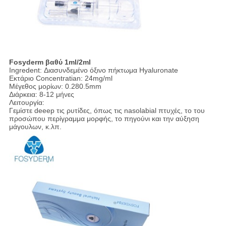
Fosyderm βαθύ 1ml/2ml
Ingredent: Διασυνδεμένο όξινο πήκτωμα Hyaluronate
Εκτάριο Concentratian: 24mg/ml
Μέγεθος μορίων: 0.280.5mm
Διάρκεια: 8-12 μήνες
Λειτουργία:
Γεμίστε deeep τις ρυτίδες, όπως τις nasolabial πτυχές, το του
προσώπου περίγραμμα μορφής, το πηγούνι και την αύξηση
μάγουλων, κ.λπ.