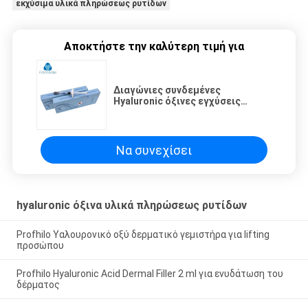
εκχύσιμα υλικά πληρώσεως ρυτίδων
Αποκτήστε την καλύτερη τιμή για
Διαγώνιες συνδεμένες
Hyaluronic όξινες εγχύσεις
υλικών πληρώσεως ρυτίδων
εκταρίου για τις βαθιές ρυτίδες
προσώπου
Να συνεχίσει
hyaluronic όξινα υλικά πληρώσεως ρυτίδων
Profhilo Υαλουρονικό οξύ δερματικό γεμιστήρα για lifting
προσώπου
Profhilo Hyaluronic Acid Dermal Filler 2 ml για ενυδάτωση του
δέρματος