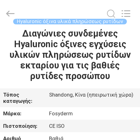
Jinan
Fosychan
International
Trading
Co.,
Hyaluronic όξινα υλικά πληρώσεως ρυτίδων
Ltd..
All
Διαγώνιες συνδεμένες
ΣΠΊΤΙ
Rights
Reserved.
Hyaluronic όξινες εγχύσεις
ΠΡΟΪΌΝΤΑ
υλικών πληρώσεως ρυτίδων
εκταρίου για τις βαθιές
ΣΧΕΤΙΚΆ
ρυτίδες προσώπου
ΜΕ
ΕΜΆΣ
Τόπος
Shandong, Κίνα (ηπειρωτική χώρα)
καταγωγής:
ΕΠΙΣΚΈΨΕΙΣ
Μάρκα:
Fosyderm
ΣΤΟ
Πιστοποίηση:
CE ISO
ΕΡΓΟΣΤΆΣΙΟ
Αριθμό
Βαθιά