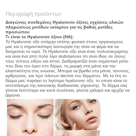
Περιγραφή προϊόντων
Διαγώνιες συνδεμένες Hyaluronic όξινες εγχύσεις υλικών
πληρώσεως ρυτίδων εκταρίου για τις βαθιές ρυτίδες
προσώπου
Τι είναι το Hyaluronic όξινο (HA);
Το Hyaluronic οξύ υπάρχει επίσης φυσικά στους οργανισμούς
μας και η σημαντικότερη λειτουργία της είναι να φέρει και να
δεσμεύσει το νερό. Το Hyaluronic οξύ είναι ένας πολυσακχαρίτης
και είναι ένα από πολύ λίγα stubstances ότι είναι ίδιος σε όλους
τους τύπους ειδών και ιστού. Διαδραματίζει έναν σημαντικό ρόλο
που δίνει τον όγκο στο δέρμα, τη μορφή στα μάτια και την
ελαστικότητα στις ενώσεις. Μπορεί να βρεθεί στα μάτια, τένοντες,
αρθρώσεις, και προ πάντων dermis του δέρματος. Με τα έτη το
δέρμα μας παράγει το λιγότερο hyaluronic οξύ, το οποίο είναι το
αποτέλεσμα της κανονικής διαδικασίας γήρανσης. Το δέρμα σας
γίνεται λεπτύτερο και κατά συνέπεια, γίνεται χαλαρό και αρχίζει να
ζαρώνει.