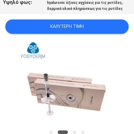
Υψηλό φως:
,
hyaluronic όξινες εγχύσεις για τις ρυτίδες
ΠΡΟΣΦΟΡΆ
δερμικά υλικά πληρώσεως για τις ρυτίδες
SHOPPING
ΚΑΛΎΤΕΡΗ ΤΙΜΉ
ONLINE
SITEMAP
PRIVACY
POLICY