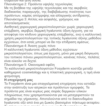
σωμάτων και ξένη ουσία.
Πλεονέκτημα 2: Προϊόντα υψηλής τεχνολογίας
Με τη βοήθεια της υψηλής τεχνολογίας και της ακριβούς
διαδικασίας παραγωγής, της διαβεβαίωσης ποιότητας των
προϊόντων, καμίας απόρριψης και αλλεργικής αντίδρασης.
Πλεονέκτημα 3: Απλός και ασφαλής, γρήγορος και
αποτελεσματικός
Αισθητική χειρουργική μικροϋπολογιστών χωρίς χειρουργική
επέμβαση, ακριβώς δερμική hyaluronic όξινη έγχυση, για να
αποφύγει τον κίνδυνο χειρουργικής επέμβασης, ενώ η καλλυντική
χρήση μικροϋπολογιστών της τοπικής hyaluronic όξινης μεθόδου
εγχύσεων, έτσι εσείς μπορεί να δει την επίδραση αμέσως.
Πλεονέκτημα 4: Άνεση χωρίς πόνο
Η καλλυντική hyaluronic όξινη μέθοδος εγχύσεων
μικροϋπολογιστών, όπως μια έγχυση, μόνο μια μικρή διόγκωση
του τοπικού πόνου μικροϋπολογιστών, κανένας πόνος, πελάτες
είναι εύκολο να δεχτεί.
Πλεονέκτημα 5: Οικονομικά οφέλη
Το καλλυντικό μικροϋπολογιστών Fosyderm κοστίζει μεταξύ
καθημερινό cosmetology και η πλαστική χειρουργική, η τιμή είναι
φτηνότερη.
Η επιχείρησή μας
Το Fosyderm είναι μια επαγγελματική επιχείρηση που εστιάζει
στην ανάπτυξη των ιατρικών και προϊόντων ομορφιάς. Τα
προϊόντα μας είναι κυρίως μιας σειράς δερμικών υλικών
πληρώσεως που χρησιμοποιούνται για να μεταχειριστούν τα
σημάδια της γήρανσης. Αποτελούνται από το διασυνδεμένο
hyaluronic οξύ από ένα μη ζωικός-βασισμένο πήκτωμα εκταρίου.