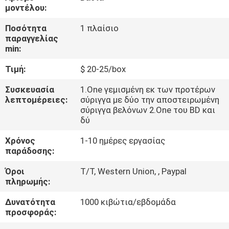
μοντέλου:
ΈΛΕΓΧΟΣ
Ποσότητα
1 πλαίσιο
παραγγελίας
ΠΟΙΌΤΗΤΑΣ
min:
Τιμή:
$ 20-25/box
ΕΠΙΚΟΙΝΩΝΉΣΤΕ
ΜΑΖΊ
Συσκευασία
1.One γεμισμένη εκ των προτέρων
λεπτομέρειες:
σύριγγα με δύο την αποστειρωμένη
ΜΑΣ
σύριγγα βελόνων 2.One του BD και
δύ
ΕΙΔΉΣΕΙΣ
Χρόνος
1-10 ημέρες εργασίας
παράδοσης:
Όροι
T/T, Western Union, , Paypal
ΥΠΟΘΈΣΕΙΣ
πληρωμής:
Δυνατότητα
1000 κιβώτια/εβδομάδα
ΖΗΤΉΣΤΕ
προσφοράς:
ΜΙΑ