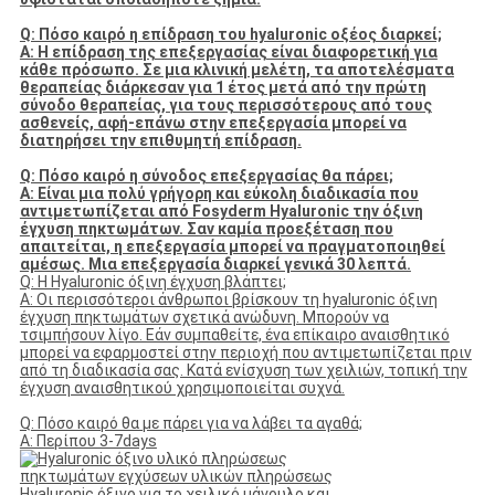
Q: Πόσο καιρό η επίδραση του hyaluronic οξέος διαρκεί;
Α: Η επίδραση της επεξεργασίας είναι διαφορετική για
κάθε πρόσωπο. Σε μια κλινική μελέτη, τα αποτελέσματα
θεραπείας διάρκεσαν για 1 έτος μετά από την πρώτη
σύνοδο θεραπείας, για τους περισσότερους από τους
ασθενείς, αφή-επάνω στην επεξεργασία μπορεί να
διατηρήσει την επιθυμητή επίδραση.
Q: Πόσο καιρό η σύνοδος επεξεργασίας θα πάρει;
Α: Είναι μια πολύ γρήγορη και εύκολη διαδικασία που
αντιμετωπίζεται από Fosyderm Hyaluronic την όξινη
έγχυση πηκτωμάτων. Σαν καμία προεξέταση που
απαιτείται, η επεξεργασία μπορεί να πραγματοποιηθεί
αμέσως. Μια επεξεργασία διαρκεί γενικά 30 λεπτά.
Q: Η Hyaluronic όξινη έγχυση βλάπτει;
Α: Οι περισσότεροι άνθρωποι βρίσκουν τη hyaluronic όξινη
έγχυση πηκτωμάτων σχετικά ανώδυνη. Μπορούν να
τσιμπήσουν λίγο. Εάν συμπαθείτε, ένα επίκαιρο αναισθητικό
μπορεί να εφαρμοστεί στην περιοχή που αντιμετωπίζεται πριν
από τη διαδικασία σας. Κατά ενίσχυση των χειλιών, τοπική την
έγχυση αναισθητικού χρησιμοποιείται συχνά.
Q: Πόσο καιρό θα με πάρει για να λάβει τα αγαθά;
Α: Περίπου 3-7days