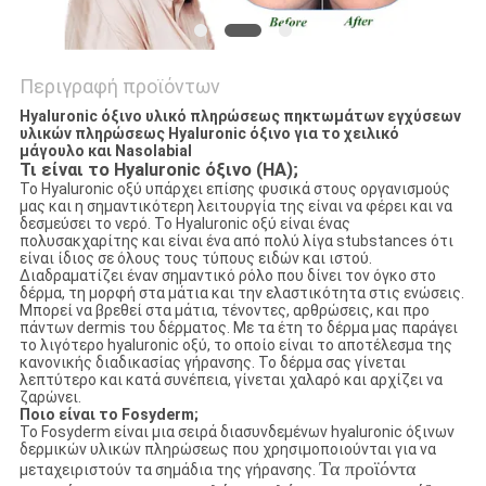
Περιγραφή προϊόντων
Hyaluronic όξινο υλικό πληρώσεως πηκτωμάτων εγχύσεων
υλικών πληρώσεως Hyaluronic όξινο για το χειλικό
μάγουλο και Nasolabial
Τι είναι το Hyaluronic όξινο (HA);
Το Hyaluronic οξύ υπάρχει επίσης φυσικά στους οργανισμούς
μας και η σημαντικότερη λειτουργία της είναι να φέρει και να
δεσμεύσει το νερό. Το Hyaluronic οξύ είναι ένας
πολυσακχαρίτης και είναι ένα από πολύ λίγα stubstances ότι
είναι ίδιος σε όλους τους τύπους ειδών και ιστού.
Διαδραματίζει έναν σημαντικό ρόλο που δίνει τον όγκο στο
δέρμα, τη μορφή στα μάτια και την ελαστικότητα στις ενώσεις.
Μπορεί να βρεθεί στα μάτια, τένοντες, αρθρώσεις, και προ
πάντων dermis του δέρματος. Με τα έτη το δέρμα μας παράγει
το λιγότερο hyaluronic οξύ, το οποίο είναι το αποτέλεσμα της
κανονικής διαδικασίας γήρανσης. Το δέρμα σας γίνεται
λεπτύτερο και κατά συνέπεια, γίνεται χαλαρό και αρχίζει να
ζαρώνει.
Ποιο είναι το Fosyderm;
Το Fosyderm είναι μια σειρά διασυνδεμένων hyaluronic όξινων
δερμικών υλικών πληρώσεως που χρησιμοποιούνται για να
Τα προϊόντα
μεταχειριστούν τα σημάδια της γήρανσης.