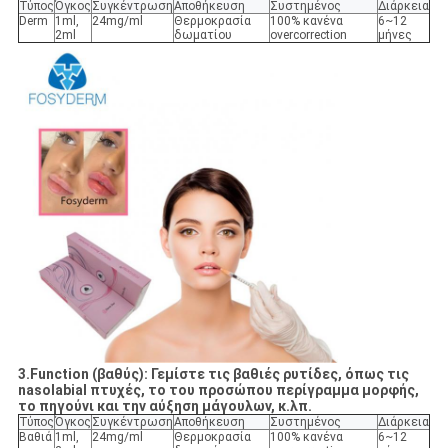
Τύπος
Όγκος
Συγκέντρωση
Αποθήκευση
Συστημένος
Διάρκεια
Derm
1ml,
24mg/ml
Θερμοκρασία
100% κανένα
6~12
2ml
δωματίου
overcorrection
μήνες
3.Function (βαθύς): Γεμίστε τις βαθιές ρυτίδες, όπως τις
nasolabial πτυχές, το του προσώπου περίγραμμα μορφής,
το πηγούνι και την αύξηση μάγουλων, κ.λπ.
Τύπος
Όγκος
Συγκέντρωση
Αποθήκευση
Συστημένος
Διάρκεια
Βαθιά
1ml,
24mg/ml
Θερμοκρασία
100% κανένα
6~12