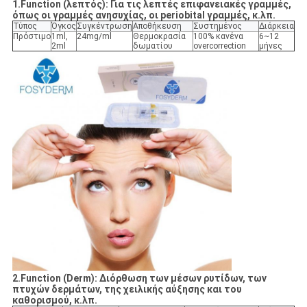
1.Function (λεπτός): Για τις λεπτές επιφανειακές γραμμές,
όπως οι γραμμές ανησυχίας, οι periobital γραμμές, κ.λπ.
Τύπος
Όγκος
Συγκέντρωση
Αποθήκευση
Συστημένος
Διάρκεια
Πρόστιμο
1ml,
24mg/ml
Θερμοκρασία
100% κανένα
6~12
2ml
δωματίου
overcorrection
μήνες
2.Function (Derm): Διόρθωση των μέσων ρυτίδων, των
πτυχών δερμάτων, της χειλικής αύξησης και του
καθορισμού, κ.λπ.