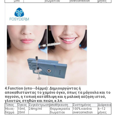
2ml
δωματίου
overcorrection
μήνες
4.Function (υπο--δέρμα): Δημιουργώντας ή
αποκαθιστώντας το χαμένο όγκο, όπως τα μάγουλα και το
πηγούνι, η τοπική κατάθλιψη και η μαλακή αύξηση ιστού,
γλουτών, στηθών και πεών, κ.λπ.
Τύπος
Όγκος
Συγκέντρωση
αποθήκευση
Συστημένος
Διάρκεια
Ήλιος-
10ml,
24mg/ml
Θερμοκρασία
100% κανένα
6~12
δέρμα
20ml
δωματίου
overcorrection
μήνες