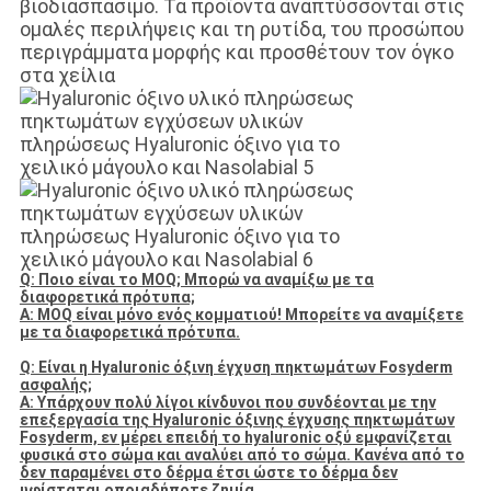
βιοδιασπάσιμο. Τα προϊόντα αναπτύσσονται στις
ομαλές περιλήψεις και τη ρυτίδα, του προσώπου
περιγράμματα μορφής και προσθέτουν τον όγκο
στα χείλια
Q: Ποιο είναι το MOQ; Μπορώ να αναμίξω με τα
διαφορετικά πρότυπα;
Α: MOQ είναι μόνο ενός κομματιού! Μπορείτε να αναμίξετε
με τα διαφορετικά πρότυπα.
Q: Είναι η Hyaluronic όξινη έγχυση πηκτωμάτων Fosyderm
ασφαλής;
Α: Υπάρχουν πολύ λίγοι κίνδυνοι που συνδέονται με την
επεξεργασία της Hyaluronic όξινης έγχυσης πηκτωμάτων
Fosyderm, εν μέρει επειδή το hyaluronic οξύ εμφανίζεται
φυσικά στο σώμα και αναλύει από το σώμα. Κανένα από το
δεν παραμένει στο δέρμα έτσι ώστε το δέρμα δεν
υφίσταται οποιαδήποτε ζημία.