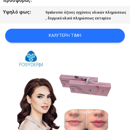
προσφοράς:
ΠΡΟΣΦΟΡΆ
Υψηλό φως:
hyaluronic όξινες εγχύσεις υλικών πληρώσεως
,
δερμικά υλικά πληρώσεως εκταρίου
SHOPPING
ONLINE
ΚΑΛΎΤΕΡΗ ΤΙΜΉ
SITEMAP
PRIVACY
POLICY