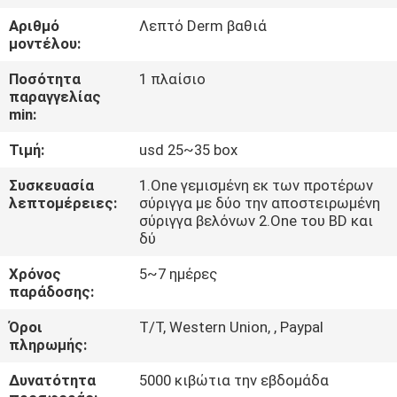
Αριθμό
Λεπτό Derm βαθιά
ΈΛΕΓΧΟΣ
μοντέλου:
ΠΟΙΌΤΗΤΑΣ
Ποσότητα
1 πλαίσιο
παραγγελίας
min:
ΕΠΙΚΟΙΝΩΝΉΣΤΕ
Τιμή:
usd 25~35 box
ΜΑΖΊ
ΜΑΣ
Συσκευασία
1.One γεμισμένη εκ των προτέρων
λεπτομέρειες:
σύριγγα με δύο την αποστειρωμένη
σύριγγα βελόνων 2.One του BD και
δύ
ΕΙΔΉΣΕΙΣ
Χρόνος
5~7 ημέρες
παράδοσης:
ΥΠΟΘΈΣΕΙΣ
Όροι
T/T, Western Union, , Paypal
πληρωμής:
ΖΗΤΉΣΤΕ
Δυνατότητα
5000 κιβώτια την εβδομάδα
ΜΙΑ