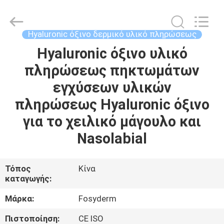
Jinan
Fosychan
International
Trading
Co.,
Hyaluronic όξινο δερμικό υλικό πληρώσεως
Ltd..
All
Hyaluronic όξινο υλικό
ΣΠΊΤΙ
Rights
Reserved.
πληρώσεως πηκτωμάτων
ΠΡΟΪΌΝΤΑ
εγχύσεων υλικών
πληρώσεως Hyaluronic όξινο
ΣΧΕΤΙΚΆ
για το χειλικό μάγουλο και
ΜΕ
Nasolabial
ΕΜΆΣ
Τόπος
Κίνα
καταγωγής:
ΕΠΙΣΚΈΨΕΙΣ
ΣΤΟ
Μάρκα:
Fosyderm
ΕΡΓΟΣΤΆΣΙΟ
Πιστοποίηση:
CE ISO