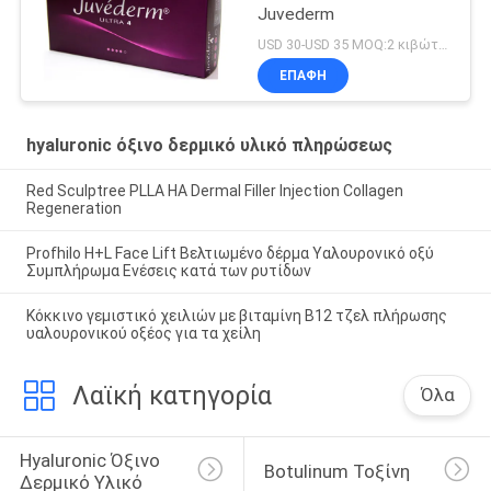
Juvederm
USD 30-USD 35 MOQ:2 κιβώτιο
ΕΠΑΦΉ
hyaluronic όξινο δερμικό υλικό πληρώσεως
Red Sculptree PLLA HA Dermal Filler Injection Collagen
Regeneration
Profhilo H+L Face Lift Βελτιωμένο δέρμα Υαλουρονικό οξύ
Συμπλήρωμα Ενέσεις κατά των ρυτίδων
Κόκκινο γεμιστικό χειλιών με βιταμίνη Β12 τζελ πλήρωσης
υαλουρονικού οξέος για τα χείλη
Λαϊκή κατηγορία
Όλα
Hyaluronic Όξινο 
Botulinum Τοξίνη
Δερμικό Υλικό 