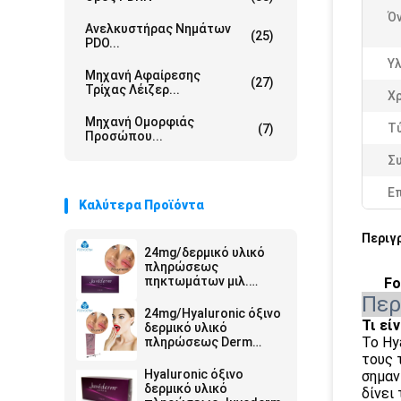
Ό
Ανελκυστήρας Νημάτων
(25)
PDO...
Υλ
Μηχανή Αφαίρεσης
(27)
Τρίχας Λέιζερ...
Χ
Μηχανή Ομορφιάς
Τ
(7)
Προσώπου...
Σ
Ε
Καλύτερα Προϊόντα
Περιγ
24mg/δερμικό υλικό
πληρώσεως
πηκτωμάτων μιλ.
Fo
Ultra4 εκχύσιμο
Περ
Hyaluronic όξινο για τα
24mg/Hyaluronic όξινο
χείλια 2*1ml
Τι εί
δερμικό υλικό
Το Hy
πληρώσεως Derm
συρίγγων μιλ. 2ml
τους 
Hyaluronic όξινο
σημαν
δερμικό υλικό
δίνει