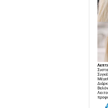
Λεπτή
Συστα
Συγκέ
Μέγεθ
Διάρκ
Βελόν
Λειτο
προφο