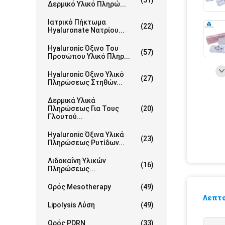
(51)
Δερμικό Υλικό Πληρώ...
Ιατρικό Πήκτωμα
(22)
Hyaluronate Νατρίου...
Hyaluronic Όξινο Του
(57)
Προσώπου Υλικό Πληρ...
Hyaluronic Όξινο Υλικό
(27)
Πληρώσεως Στηθών...
Δερμικά Υλικά
Πληρώσεως Για Τους
(20)
Γλουτού...
Hyaluronic Όξινα Υλικά
(23)
Πληρώσεως Ρυτίδων...
Λιδοκαΐνη Υλικών
(16)
Πληρώσεως...
Ορός Mesotherapy
(49)
Λεπτο
Lipolysis Λύση
(49)
Ορός PDRN
(33)