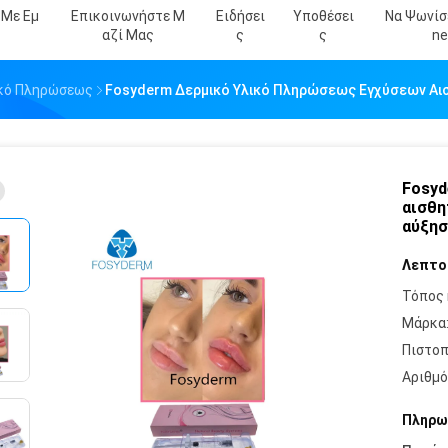
 Με Εμ
Επικοινωνήστε Μ
Ειδήσει
Υποθέσει
Να Ψωνίσε
Αζί Μας
Σ
Σ
Ne
λικό Πληρώσεως
Fosyderm Δερμικό Υλικό Πληρώσεως Εγχύσεων Αισθη
Fosyd
αισθη
αύξησ
Λεπτο
Τόπος 
Μάρκα
Πιστοπ
Αριθμό
Πληρω