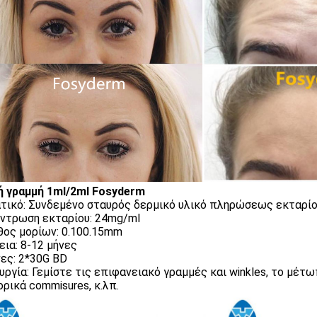
 γραμμή 1ml/2ml Fosyderm
τικό: Συνδεμένο σταυρός δερμικό υλικό πληρώσεως εκταρί
ντρωση εκταρίου: 24mg/ml
ος μορίων: 0.100.15mm
εια: 8-12 μήνες
ες: 2*30G BD
υργία: Γεμίστε τις επιφανειακό γραμμές και winkles, το μέτω
ρικά commisures, κ.λπ.