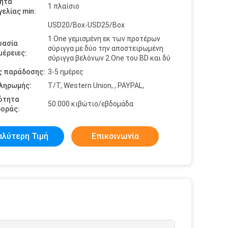
ητα
1 πλαίσιο
ελίας min:
USD20/Box-USD25/Box
1.One γεμισμένη εκ των προτέρων
υασία
σύριγγα με δύο την αποστειρωμένη
έρειες:
σύριγγα βελόνων 2.One του BD και δύ
ς παράδοσης:
3-5 ημέρες
πληρωμής:
T/T, Western Union, , PAYPAL,
ότητα
50.000 κιβώτιο/εβδομάδα
οράς:
αλύτερη Τιμή
Επικοινωνία