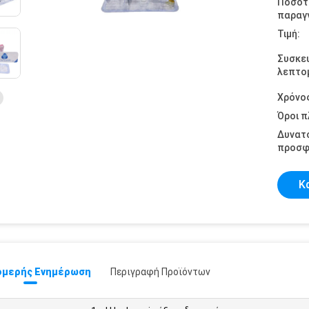
Ποσότ
παραγγ
Τιμή:
Συσκε
λεπτομ
Χρόνο
Όροι 
Δυνατ
προσφ
Κ
μερής Ενημέρωση
Περιγραφή Προϊόντων