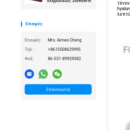
πληρώσεως Juvederm
τένον
hyalu
λεπτύ
Επαφές
Επαφές:
Mrs. Aimee Cheng
Τηλ.::
+8615508629995
Φαξ:
86-531-89929582
Επικοινωνία