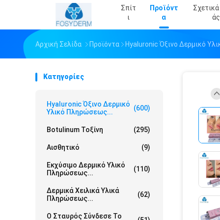
Σπίτ
Προϊόντ
Σχετικά
Ι
Α
Άς
Αρχική Σελίδα
Προϊόντα
Hyaluronic Όξινο Δερμικό Υ
Κατηγορίες
Hyaluronic Όξινο Δερμικό
(600)
Υλικό Πληρώσεως...
Botulinum Τοξίνη
(295)
Αισθητικό
(9)
Εκχύσιμο Δερμικό Υλικό
(110)
Πληρώσεως...
Δερμικά Χειλικά Υλικά
(62)
Πληρώσεως...
Ο Σταυρός Σύνδεσε Το