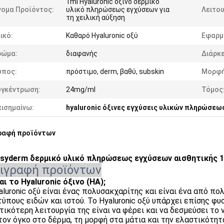
1ml Hyaluronic όξινο δερμικό
νομα Προϊόντος:
υλικό πληρώσεως εγχύσεων για
Λειτου
τη χειλική αύξηση
ικό:
Καθαρό Hyaluronic οξύ
Εφαρμ
ρώμα:
διαφανής
Διάρκε
ύπος:
πρόστιμο, derm, βαθύ, subskin
Μορφή
υγκέντρωση:
24mg/ml
Τόμος
πισημαίνω:
hyaluronic όξινες εγχύσεις υλικών πληρώσεω
ραφή προϊόντων
syderm δερμικό υλικό πληρώσεως εγχύσεων αισθητικής 1ml
ιγραφή προϊόντων
ναι το Hyaluronic όξινο (HA);
aluronic οξύ είναι ένας πολυσακχαρίτης και είναι ένα από πολ
τύπους ειδών και ιστού. Το Hyaluronic οξύ υπάρχει επίσης φυ
τικότερη λειτουργία της είναι να φέρει και να δεσμεύσει το
 τον όγκο στο δέρμα, τη μορφή στα μάτια και την ελαστικότητ