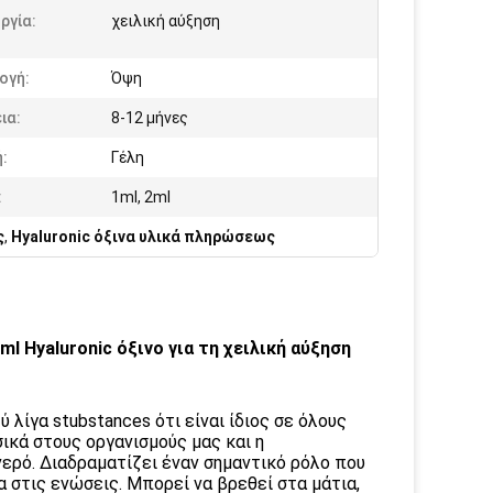
ργία:
χειλική αύξηση
ογή:
Όψη
ια:
8-12 μήνες
:
Γέλη
:
1ml, 2ml
ς
,
Hyaluronic όξινα υλικά πληρώσεως
 Hyaluronic όξινο για τη χειλική αύξηση
ύ λίγα stubstances ότι είναι ίδιος σε όλους
σικά στους οργανισμούς μας και η
 νερό. Διαδραματίζει έναν σημαντικό ρόλο που
α στις ενώσεις. Μπορεί να βρεθεί στα μάτια,