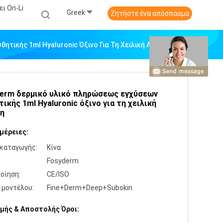
ι On-Li
Greek
Ζητήστε ένα απόσπασμα
τικής 1ml Hyaluronic Όξινο Για Τη Χειλική Αύξηση
erm δερμικό υλικό πληρώσεως εγχύσεων
τικής 1ml Hyaluronic όξινο για τη χειλική
η
μέρειες:
καταγωγής:
Κίνα
:
Fosyderm
οίηση:
CE/ISO
 μοντέλου:
Fine+Derm+Deep+Subskin
μής & Αποστολής Όροι: