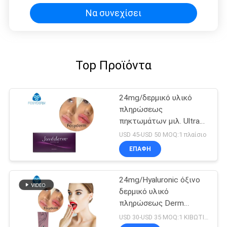
Να συνεχίσει
Top Προϊόντα
24mg/δερμικό υλικό
πληρώσεως
πηκτωμάτων μιλ. Ultra4
εκχύσιμο Hyaluronic
USD 45-USD 50 MOQ:1 πλαίσιο
όξινο για τα χείλια
ΕΠΑΦΉ
2*1ml
24mg/Hyaluronic όξινο
δερμικό υλικό
πληρώσεως Derm
συρίγγων μιλ. 2ml
USD 30-USD 35 MOQ:1 ΚΙΒΩΤΙΟ