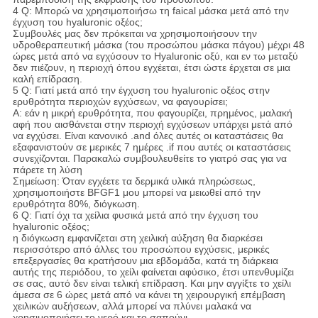
4 Q: Μπορώ να χρησιμοποιήσω τη faical μάσκα μετά από την
έγχυση του hyaluronic οξέος;
Συμβουλές μας δεν πρόκειται να χρησιμοποιήσουν την
υδροθεραπευτική μάσκα (του προσώπου μάσκα πάγου) μέχρι 48
ώρες μετά από να εγχύσουν το Hyaluronic οξύ, και εν τω μεταξύ
δεν πιέζουν, η περιοχή όπου εγχέεται, έτσι ώστε έρχεται σε μια
καλή επίδραση.
5 Q: Γιατί μετά από την έγχυση του hyaluronic οξέος στην
ερυθρότητα περιοχών εγχύσεων, να φαγουρίσει;
Α: εάν η μικρή ερυθρότητα, που φαγουρίζει, πρημένος, μαλακή
αφή που αισθάνεται στην περιοχή εγχύσεων υπάρχει μετά από
να εγχύσει. Είναι κανονικό .and όλες αυτές οι καταστάσεις θα
εξαφανιστούν σε μερικές 7 ημέρες .if που αυτές οι καταστάσεις
συνεχίζονται. Παρακαλώ συμβουλευθείτε το γιατρό σας για να
πάρετε τη λύση
Σημείωση: Όταν εγχέετε τα δερμικά υλικά πληρώσεως,
χρησιμοποιήστε BFGF1 μου μπορεί να μειωθεί από την
ερυθρότητα 80%, διόγκωση.
6 Q: Γιατί όχι τα χείλια φυσικά μετά από την έγχυση του
hyaluronic οξέος;
η διόγκωση εμφανίζεται στη χειλική αύξηση θα διαρκέσει
περισσότερο από άλλες του προσώπου εγχύσεις, μερικές
επεξεργασίες θα κρατήσουν μια εβδομάδα, κατά τη διάρκεια
αυτής της περιόδου, το χείλι φαίνεται αφύσικο, έτσι υπενθυμίζει
σε σας, αυτό δεν είναι τελική επίδραση. Και μην αγγίξτε το χείλι
άμεσα σε 6 ώρες μετά από να κάνει τη χειρουργική επέμβαση
χειλικών αυξήσεων, αλλά μπορεί να πλύνει μαλακά να
χρησιμοποιήσει το νερό και το σαπούνι.