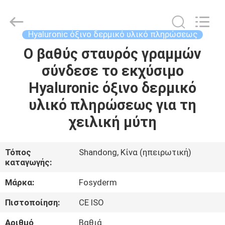
Jinan
Fosychan
International
Trading
Co.,
Hyaluronic όξινο δερμικό υλικό πληρώσεως
Ltd..
All
Ο βαθύς σταυρός γραμμών
ΣΠΊΤΙ
Rights
Reserved.
σύνδεσε το εκχύσιμο
ΠΡΟΪΌΝΤΑ
Hyaluronic όξινο δερμικό
υλικό πληρώσεως για τη
ΣΧΕΤΙΚΆ
χειλική μύτη
ΜΕ
ΕΜΆΣ
Τόπος
Shandong, Κίνα (ηπειρωτική)
καταγωγής:
ΕΠΙΣΚΈΨΕΙΣ
Μάρκα:
Fosyderm
ΣΤΟ
Πιστοποίηση:
CE ISO
ΕΡΓΟΣΤΆΣΙΟ
Αριθμό
Βαθιά