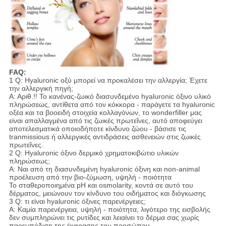
FAQ:
1 Q: Hyaluronic οξύ μπορεί να προκαλέσει την αλλεργία; Έχετε
την αλλεργική πηγή;
Α: Αριθ.!! Το κανένας-ζωικό διασυνδεμένο hyaluronic όξινο υλικό
πληρώσεως, αντίθετα από τον κόκκορα - παράγετε τα hyaluronic
οξέα και τα βοοειδή στοιχεία κολλαγόνων, το wonderfiller μας
είναι απαλλαγμένα από τις ζωικές πρωτεΐνες, αυτό αποφεύγει
αποτελεσματικά οποιοδήποτε κίνδυνο ζώου - βάσισε τις
tranmissious ή αλλεργικές αντιδράσεις ασθενειών στις ζωικές
πρωτεΐνες.
2 Q: Hyaluronic όξινο δερμικό χρηματοκιβώτιο υλικών
πληρώσεως;
Α: Ναι από τη διασυνδεμένη hyaluronic όξινη και non-animal
προέλευση από την βιο-ζύμωση, υψηλή - ποιότητα
Το σταθεροποιημένα pH και osmolarity, κοντά σε αυτό του
δέρματος, μειώνουν τον κίνδυνο του οιδήματος και διόγκωσης
3 Q: τι είναι hyaluronic όξινες παρενέργειες;
Α: Καμία παρενέργεια, υψηλή - ποιότητα, λιγότερο της εισβολής
δεν συμπληρώνει τις ρυτίδες και λειαίνει το δέρμα σας χωρίς
παρεμπόδιση της έκφρασης του προσώπου.