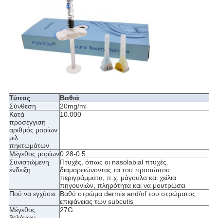
Τύπος
Βαθιά
Σύνθεση
20mg/ml
Κατά
10.000
προσέγγιση
αριθμός μορίων
μιλ.
πηκτωμάτων
Μέγεθος μορίων
0.28-0.5
Συνιστώμενη
Πτυχές, όπως οι nasolabial πτυχές.
ένδειξη
διαμορφώνοντας τα του προσώπου
περιγράμματα, π.χ. μάγουλα και χείλια
πηγουνιών, πληρότητα και να μουτρώσει
Πού να εγχύσει
Βαθύ στρώμα dermis and/of του στρώματος
επιφάνειας των subcutis
Μέγεθος
27G
βελόνων