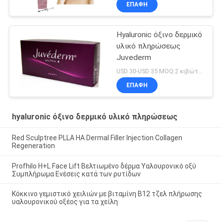
ΕΠΑΦΉ
Hyaluronic όξινο δερμικό
υλικό πληρώσεως
Juvederm
USD 30-USD 35 MOQ:2 κιβώτιο
ΕΠΑΦΉ
hyaluronic όξινο δερμικό υλικό πληρώσεως
Red Sculptree PLLA HA Dermal Filler Injection Collagen
Regeneration
Profhilo H+L Face Lift Βελτιωμένο δέρμα Υαλουρονικό οξύ
Συμπλήρωμα Ενέσεις κατά των ρυτίδων
Κόκκινο γεμιστικό χειλιών με βιταμίνη Β12 τζελ πλήρωσης
υαλουρονικού οξέος για τα χείλη