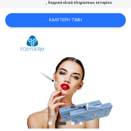
,
δερμικά υλικά πληρώσεως εκταρίου
ΠΡΟΣΦΟΡΆ
ΚΑΛΎΤΕΡΗ ΤΙΜΉ
SHOPPING
ONLINE
SITEMAP
PRIVACY
POLICY