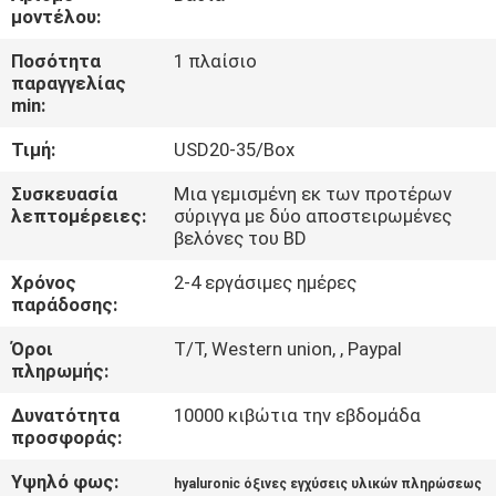
μοντέλου:
ΈΛΕΓΧΟΣ
Ποσότητα
1 πλαίσιο
παραγγελίας
ΠΟΙΌΤΗΤΑΣ
min:
Τιμή:
USD20-35/Box
ΕΠΙΚΟΙΝΩΝΉΣΤΕ
ΜΑΖΊ
Συσκευασία
Μια γεμισμένη εκ των προτέρων
λεπτομέρειες:
σύριγγα με δύο αποστειρωμένες
ΜΑΣ
βελόνες του BD
Χρόνος
2-4 εργάσιμες ημέρες
ΕΙΔΉΣΕΙΣ
παράδοσης:
Όροι
T/T, Western union, , Paypal
πληρωμής:
ΥΠΟΘΈΣΕΙΣ
Δυνατότητα
10000 κιβώτια την εβδομάδα
προσφοράς:
ΖΗΤΉΣΤΕ
ΜΙΑ
Υψηλό φως:
hyaluronic όξινες εγχύσεις υλικών πληρώσεως