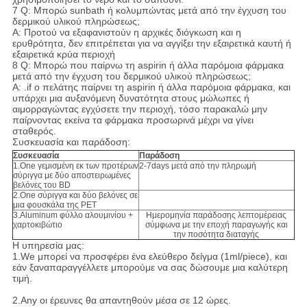
7 Q: Μπορώ sunbath ή κολυμπώντας μετά από την έγχυση του
δερμικού υλικού πληρώσεως;
Α: Προτού να εξαφανιστούν η αρχικές διόγκωση και η
ερυθρότητα, δεν επιτρέπεται για να αγγίξει την εξαιρετικά καυτή ή
εξαιρετικά κρύα περιοχή
8 Q: Μπορώ που παίρνω τη aspirin ή άλλα παρόμοια φάρμακα
μετά από την έγχυση του δερμικού υλικού πληρώσεως;
Α: .if ο πελάτης παίρνει τη aspirin ή άλλα παρόμοια φάρμακα, και
υπάρχει μια αυξανόμενη δυνατότητα στους μώλωπες ή
αιμορραγώντας εγχύσετε την περιοχή, τόσο παρακαλώ μην
παίρνοντας εκείνα τα φάρμακα προσωρινά μέχρι να γίνει
σταθερός.
Συσκευασία και παράδοση:
Συσκευασία
Παράδοση
1.One γεμισμένη εκ των προτέρων
2-7days μετά από την πληρωμή
σύριγγα με δύο αποστειρωμένες
βελόνες του BD
2.One σύριγγα και δύο βελόνες σε
μια φουσκάλα της PET
3.Aluminum φύλλο αλουμινίου +
Ημερομηνία παράδοσης λεπτομέρειας
χαρτοκιβώτιο
σύμφωνα με την εποχή παραγωγής και
την ποσότητα διαταγής
Η υπηρεσία μας:
1.We μπορεί να προσφέρει ένα ελεύθερο δείγμα (1ml/piece), και
εάν ξαναπαραγγέλλετε μπορούμε να σας δώσουμε μια καλύτερη
τιμή.
2.Any οι έρευνες θα απαντηθούν μέσα σε 12 ώρες.