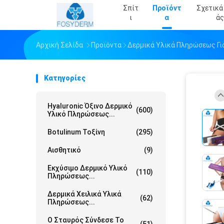
Σπίτ
Προϊόντ
Σχετικά
Ι
Α
Άς
Αρχική Σελίδα
Προϊόντα
Δερμικά Υλικά Πληρώσεως Γι
Κατηγορίες
Hyaluronic Όξινο Δερμικό
(600)
Υλικό Πληρώσεως...
Botulinum Τοξίνη
(295)
Αισθητικό
(9)
Εκχύσιμο Δερμικό Υλικό
(110)
Πληρώσεως...
Δερμικά Χειλικά Υλικά
(62)
Πληρώσεως...
Ο Σταυρός Σύνδεσε Το