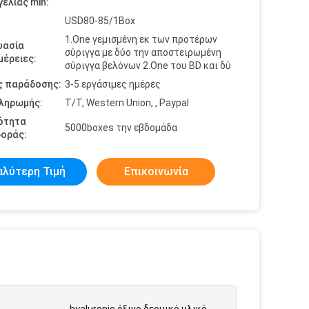
ελίας min:
USD80-85/1Box
1.One γεμισμένη εκ των προτέρων
υασία
σύριγγα με δύο την αποστειρωμένη
έρειες:
σύριγγα βελόνων 2.One του BD και δύ
ς παράδοσης:
3-5 εργάσιμες ημέρες
πληρωμής:
T/T, Western Union, , Paypal
ότητα
5000boxes την εβδομάδα
οράς:
αλύτερη Τιμή
Επικοινωνία