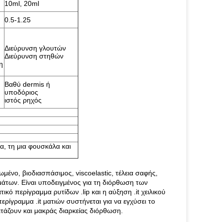
10ml, 20ml
0.5-1.25
Διεύρυνση γλουτών
Διεύρυνση στηθών
η
Βαθύ dermis ή
υποδόριος
ιστός ρηχός
α, τη μια φουσκάλα και
ένο, βιοδιασπάσιμος, viscoelastic, τέλεια σαφής,
άτων. Είναι υποδειγμένος για τη διόρθωση των
ικό περίγραμμα ρυτίδων .lip και η αύξηση .it χειλικού
ερίγραμμα .it ματιών συστήνεται για να εγχύσει το
τάζουν και μακράς διαρκείας διόρθωση.