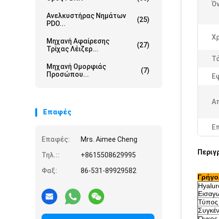
Ό
Ανελκυστήρας Νημάτων
(25)
PDO...
Χ
Μηχανή Αφαίρεσης
(27)
Τρίχας Λέιζερ...
Τ
Μηχανή Ομορφιάς
(7)
Προσώπου...
Ε
Α
Επαφές
Ε
Επαφές:
Mrs. Aimee Cheng
Περιγ
Τηλ.::
+8615508629995
Φαξ:
86-531-89929582
Γρήγο
Hyalur
Εισαγ
Τύπος
Συγκέ
Όγκος