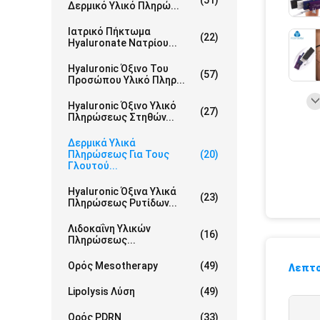
(51)
Δερμικό Υλικό Πληρώ...
Ιατρικό Πήκτωμα
(22)
Hyaluronate Νατρίου...
Hyaluronic Όξινο Του
(57)
Προσώπου Υλικό Πληρ...
Hyaluronic Όξινο Υλικό
(27)
Πληρώσεως Στηθών...
Δερμικά Υλικά
Πληρώσεως Για Τους
(20)
Γλουτού...
Hyaluronic Όξινα Υλικά
(23)
Πληρώσεως Ρυτίδων...
Λιδοκαΐνη Υλικών
(16)
Πληρώσεως...
Ορός Mesotherapy
(49)
Λεπτο
Lipolysis Λύση
(49)
Ορός PDRN
(33)