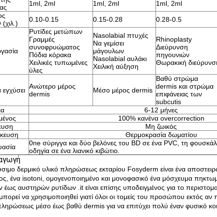
1ml, 2ml
1ml, 2ml
1ml, 2ml
ας
ος
0.10-0.15
0.15-0.28
0.28-0.5
 (χιλ.)
Ρυτίδες μετώπων
Nasolabial πτυχές
Γραμμές
Rhinoplasty
Να γεμίσει
συνοφρυώματος
Διεύρυνση
ργασία
μάγουλων
Πόδια κόρακα
πηγουνιών
Nasolabial αυλάκι
Χειλικές τυπωμένες
Θωρακική διεύρυνσ
Χειλική αύξηση
ύλες
Βαθύ στρώμα
Ανώτερο μέρος
dermis και στρώμα
 εγχύσει
Μέσο μέρος dermis
dermis
επιφάνειας των
subcutis
ια
6-12 μήνες
μένος
100% κανένα overcorrection
ευση
Μη ζωικός
κευση
Θερμοκρασία δωματίου
0ne σύριγγα και δύο βελόνες του BD σε ένα PVC, τη φουσκάλ
υασία
οδηγία σε ένα λιανικό κιβώτιο.
σαγωγή
ύσιμο δερμικό υλικό πληρώσεως εκταρίου Fosyderm είναι ένα αποστειρωμ
ς, ένα isotoni, ομογενοποιημένο και μονοφασικό ένα μόσχευμα πηκτωμ
ν έως αυστηρών ρυτίδων .it είναι επίσης υποδειγμένος για το περιστοματ
μπορεί να χρησιμοποιηθεί γιατί όλοι οι τομείς του προσώπου εκτός αν π
πληρώσεως μέσο έως βαθύ dermis για να επιτύχει πολύ έναν φυσικό κοι