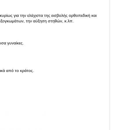
υρίως για την ελάχιστα της εισβολής ορθοπεδική και
η εξογκωμάτων, την αύξηση στηθών, κ.λπ.
υσα γυναίκες.
ικά από το κράτος.