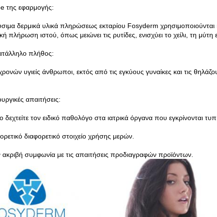
e της εφαρμογής:
ύσιμα δερμικά υλικά πληρώσεως εκταρίου Fosyderm χρησιμοποιούνται κ
κή πλήρωση ιστού, όπως μειώνει τις ρυτίδες, ενισχύει το χείλι, τη μύτ
κατάλληλο πλήθος:
χρονών υγιείς άνθρωποι, εκτός από τις εγκύους γυναίκες και τις θηλάζο
ουργικές απαιτήσεις:
ο δεχτείτε τον ειδικό παθολόγο στα ιατρικά όργανα που εγκρίνονται τυπ
φορετικό διαφορετικό στοιχείο χρήσης μερών.
ν ακριβή συμφωνία με τις απαιτήσεις προδιαγραφών προϊόντων.