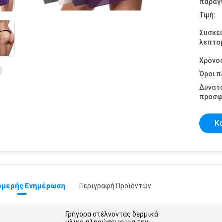
παραγγ
Τιμή:
Συσκε
λεπτομ
Χρόνο
Όροι 
Δυνατ
προσφ
Κ
μερής Ενημέρωση
Περιγραφή Προϊόντων
Γρήγορα στέλνοντας δερμικά