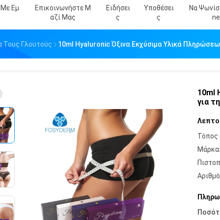
 Με Εμ
Επικοινωνήστε Μ
Ειδήσει
Υποθέσει
Να Ψωνίσε
Αζί Μας
Σ
Σ
Ne
α Τους Γλουτούς
10ml Hyaluronic Όξινα Εκχύσιμα Υλικά Πληρώσεω
10ml 
για τ
Λεπτο
Τόπος 
Μάρκα
Πιστοπ
Αριθμό
Πληρω
Ποσότ