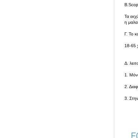
B.Scop
Τα εκχ
η μαλα
Γ. Το 
18-65 
Δ. λειτ
1. Μόν
2. Δια
3. Στη