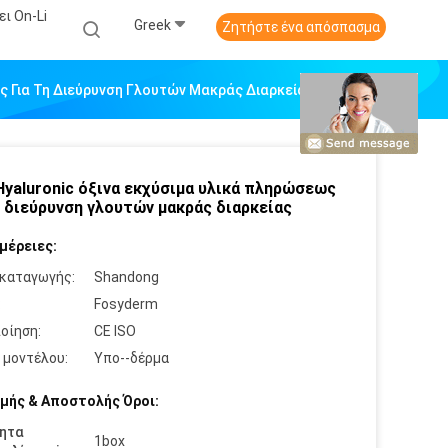
ι On-Li
Greek
Ζητήστε ένα απόσπασμα
ς Για Τη Διεύρυνση Γλουτών Μακράς Διαρκείας
Hyaluronic όξινα εκχύσιμα υλικά πληρώσεως
η διεύρυνση γλουτών μακράς διαρκείας
μέρειες:
καταγωγής:
Shandong
:
Fosyderm
οίηση:
CE ISO
 μοντέλου:
Υπο--δέρμα
μής & Αποστολής Όροι:
ητα
1box