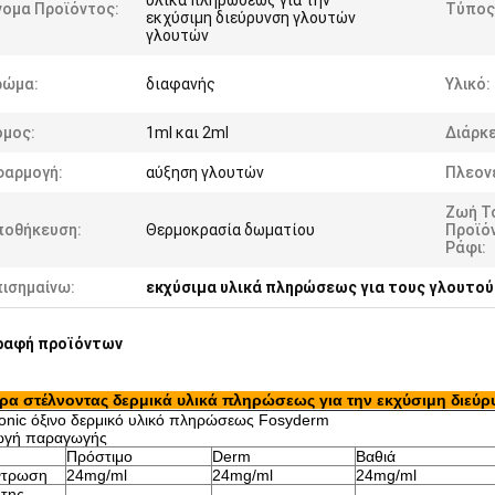
υλικά πληρώσεως για την
νομα Προϊόντος:
Τύπος
εκχύσιμη διεύρυνση γλουτών
γλουτών
ρώμα:
διαφανής
Υλικό:
όμος:
1ml και 2ml
Διάρκε
φαρμογή:
αύξηση γλουτών
Πλεον
Ζωή Τ
ποθήκευση:
Θερμοκρασία δωματίου
Προϊό
Ράφι:
πισημαίνω:
εκχύσιμα υλικά πληρώσεως για τους γλουτού
ραφή προϊόντων
ρα στέλνοντας δερμικά υλικά πληρώσεως για την εκχύσιμη διεύ
onic όξινο δερμικό υλικό πληρώσεως Fosyderm
ωγή παραγωγής
Πρόστιμο
Derm
Βαθιά
ντρωση
24mg/ml
24mg/ml
24mg/ml
 της