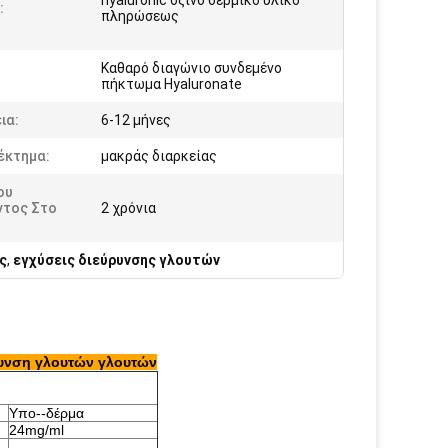
hyaluronic όξινο δερμικό υλικό
:
πληρώσεως
Καθαρό διαγώνιο συνδεμένο
πήκτωμα Hyaluronate
ια:
6-12 μήνες
έκτημα:
μακράς διαρκείας
ου
ντος Στο
2 χρόνια
ς
,
εγχύσεις διεύρυνσης γλουτών
ρυνση γλουτών γλουτών
Υπο--δέρμα
24mg/ml