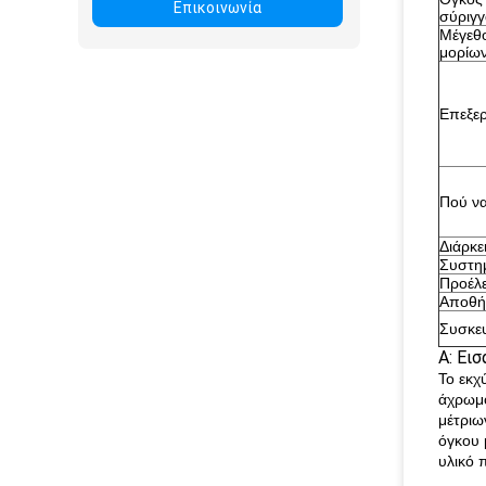
Επικοινωνία
σύριγγ
Μέγεθ
μορίων
Επεξε
Πού να
Διάρκε
Συστη
Προέλ
Αποθή
Συσκε
Α: Ει
Το εκχ
άχρωμο
μέτριω
όγκου 
υλικό 