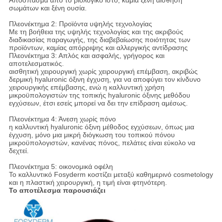
Απόσπασμα από το βιολογικό ιστό, καμία ξένη αίσθηση
σωμάτων και ξένη ουσία.
Πλεονέκτημα 2: Προϊόντα υψηλής τεχνολογίας
Με τη βοήθεια της υψηλής τεχνολογίας και της ακριβούς
διαδικασίας παραγωγής, της διαβεβαίωσης ποιότητας των
προϊόντων, καμίας απόρριψης και αλλεργικής αντίδρασης
Πλεονέκτημα 3: Απλός και ασφαλής, γρήγορος και
αποτελεσματικός.
αισθητική χειρουργική χωρίς χειρουργική επέμβαση, ακριβώς
δερμική hyaluronic όξινη έγχυση, για να αποφύγει τον κίνδυνο
χειρουργικής επέμβασης, ενώ η καλλυντική χρήση
μικροϋπολογιστών της τοπικής hyaluronic όξινης μεθόδου
εγχύσεων, έτσι εσείς μπορεί να δει την επίδραση αμέσως.
Πλεονέκτημα 4: Άνεση χωρίς πόνο
η καλλυντική hyaluronic όξινη μέθοδος εγχύσεων, όπως μια
έγχυση, μόνο μια μικρή διόγκωση του τοπικού πόνου
μικροϋπολογιστών, κανένας πόνος, πελάτες είναι εύκολο να
δεχτεί.
Πλεονέκτημα 5: οικονομικά οφέλη
Το καλλυντικό Fosyderm κοστίζει μεταξύ καθημερινό cosmetology
και η πλαστική χειρουργική, η τιμή είναι φτηνότερη.
Το αποτέλεσμα παρουσιάζει