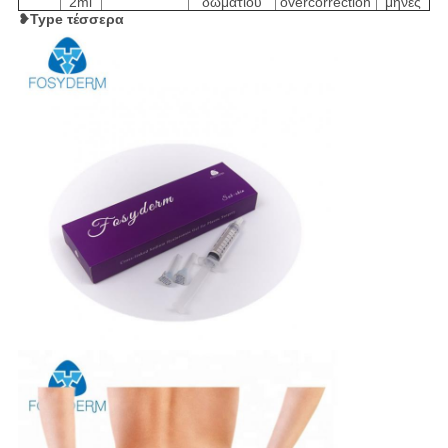
2ml
δωματίου
overcorrection
μήνες
❥Type τέσσερα