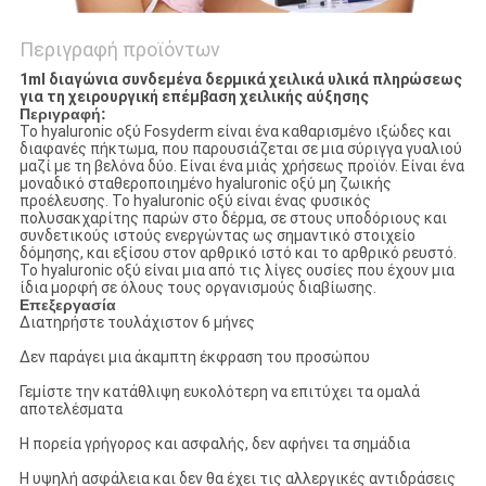
Περιγραφή προϊόντων
1ml διαγώνια συνδεμένα δερμικά χειλικά υλικά πληρώσεως
για τη χειρουργική επέμβαση χειλικής αύξησης
Περιγραφή:
Το hyaluronic οξύ Fosyderm είναι ένα καθαρισμένο ιξώδες και
διαφανές πήκτωμα, που παρουσιάζεται σε μια σύριγγα γυαλιού
μαζί με τη βελόνα δύο. Είναι ένα μιάς χρήσεως προϊόν. Είναι ένα
μοναδικό σταθεροποιημένο hyaluronic οξύ μη ζωικής
προέλευσης. Το hyaluronic οξύ είναι ένας φυσικός
πολυσακχαρίτης παρών στο δέρμα, σε στους υποδόριους και
συνδετικούς ιστούς ενεργώντας ως σημαντικό στοιχείο
δόμησης, και εξίσου στον αρθρικό ιστό και το αρθρικό ρευστό.
Το hyaluronic οξύ είναι μια από τις λίγες ουσίες που έχουν μια
ίδια μορφή σε όλους τους οργανισμούς διαβίωσης.
Επεξεργασία
Διατηρήστε τουλάχιστον 6 μήνες
Δεν παράγει μια άκαμπτη έκφραση του προσώπου
Γεμίστε την κατάθλιψη ευκολότερη να επιτύχει τα ομαλά
αποτελέσματα
Η πορεία γρήγορος και ασφαλής, δεν αφήνει τα σημάδια
Η υψηλή ασφάλεια και δεν θα έχει τις αλλεργικές αντιδράσεις