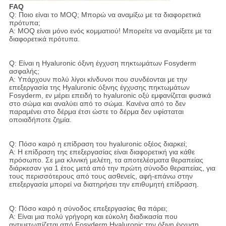
FAQ
Q: Ποιο είναι το MOQ; Μπορώ να αναμίξω με τα διαφορετικά
πρότυπα;
Α: MOQ είναι μόνο ενός κομματιού! Μπορείτε να αναμίξετε με τα
διαφορετικά πρότυπα.
Q: Είναι η Hyaluronic όξινη έγχυση πηκτωμάτων Fosyderm
ασφαλής;
Α: Υπάρχουν πολύ λίγοι κίνδυνοι που συνδέονται με την
επεξεργασία της Hyaluronic όξινης έγχυσης πηκτωμάτων
Fosyderm, εν μέρει επειδή το hyaluronic οξύ εμφανίζεται φυσικά
στο σώμα και αναλύει από το σώμα. Κανένα από το δεν
παραμένει στο δέρμα έτσι ώστε το δέρμα δεν υφίσταται
οποιαδήποτε ζημία.
Q: Πόσο καιρό η επίδραση του hyaluronic οξέος διαρκεί;
Α: Η επίδραση της επεξεργασίας είναι διαφορετική για κάθε
πρόσωπο. Σε μια κλινική μελέτη, τα αποτελέσματα θεραπείας
διάρκεσαν για 1 έτος μετά από την πρώτη σύνοδο θεραπείας, για
τους περισσότερους από τους ασθενείς, αφή-επάνω στην
επεξεργασία μπορεί να διατηρήσει την επιθυμητή επίδραση.
Q: Πόσο καιρό η σύνοδος επεξεργασίας θα πάρει;
Α: Είναι μια πολύ γρήγορη και εύκολη διαδικασία που
αντιμετωπίζεται από Fosyderm Hyaluronic την όξινη έγχυση