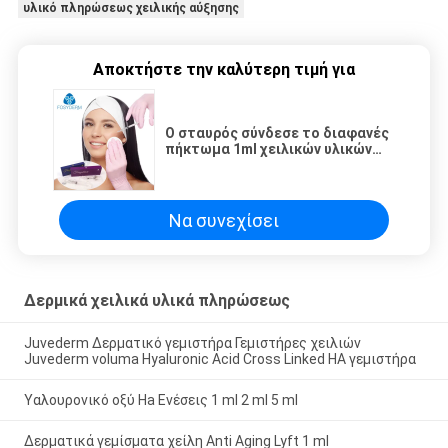
υλικό πληρώσεως χειλικής αύξησης
Αποκτήστε την καλύτερη τιμή για
Ο σταυρός σύνδεσε το διαφανές
πήκτωμα 1ml χειλικών υλικών
πληρώσεως υδροχλωρικού
οξέος μη χειρουργικό
Να συνεχίσει
Δερμικά χειλικά υλικά πληρώσεως
Juvederm Δερματικό γεμιστήρα Γεμιστήρες χειλιών
Juvederm voluma Hyaluronic Acid Cross Linked HA γεμιστήρα
Υαλουρονικό οξύ Ha Ενέσεις 1 ml 2 ml 5 ml
Δερματικά γεμίσματα χείλη Anti Aging Lyft 1 ml