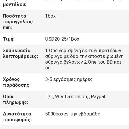
μοντέλου:
ΈΛΕΓΧΟΣ
Ποσότητα
1box
παραγγελίας
ΠΟΙΌΤΗΤΑΣ
min:
Τιμή:
USD20-25/1Box
ΕΠΙΚΟΙΝΩΝΉΣΤΕ
ΜΑΖΊ
Συσκευασία
1.One γεμισμένη εκ των προτέρων
λεπτομέρειες:
σύριγγα με δύο την αποστειρωμένη
ΜΑΣ
σύριγγα βελόνων 2.One του BD και
δύ
ΕΙΔΉΣΕΙΣ
Χρόνος
3-5 εργάσιμες ημέρες
παράδοσης:
Όροι
T/T, Western Union, , Paypal
ΥΠΟΘΈΣΕΙΣ
πληρωμής:
Δυνατότητα
5000boxes την εβδομάδα
ΖΗΤΉΣΤΕ
προσφοράς:
ΜΙΑ