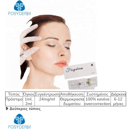
Τύπος
Όγκος
Συγκέντρωση
Αποθήκευση
Συστημένος
Διάρκεια
Πρόστιμο
1ml,
24mg/ml
Θερμοκρασία
100% κανένα
6-12
2ml
δωματίου
overcorrection
μήνες
❥ Δεύτερος τύπος