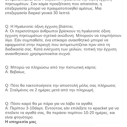
πηκτωμάτων. Σαν καμία προεξέταση που απαιτείται, η
επεξεργασία μπορεί να πραγματοποιηθεί αμέσως. Μια
επεξεργασία διαρκεί γενικά 30 λεπτά.
Q: Η Hyaluronic όξινη έγχυση βλάπτει;
Α: Οι περισσότεροι άνθρωποι βρίσκουν τη hyaluronic όξινη
έγχυση πηκτωμάτων σχετικά ανώδυνη. Μπορούν να τσιμπήσουν
λίγο. Εάν συμπαθείτε, ένα επίκαιρο αναισθητικό μπορεί να
εφαρμοστεί στην περιοχή που αντιμετωπίζεται πριν από τη
διαδικασία σας. Κατά ενίσχυση των χειλιών, τοπική την έγχυση
αναισθητικού χρησιμοποιείται συχνά.
Q: Μπορώ να πληρώσω από την πιστωτική κάρτα;
Α: Βεβαίως.
Q: Πότε θα τακτοποιήσετε την αποστολή μόλις σας πλήρωσα;
Α: Σταλμένος σε 2 ημέρες μετά από την πληρωμή.
Q: Πόσο καιρό θα με πάρει για να λάβει τα αγαθά;
Α: Περίπου 3-10days. Εντούτοις εάν επιλέξετε το epacket για να
στείλετε τα αγαθά σας, θα περάσει περίπου 10-20 ημέρες, και
είναι φτηνότερο.
Η υπηρεσία μας