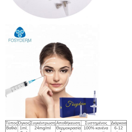
Τύπος
Όγκος
Συγκέντρωση
Αποθήκευση
Συστημένος
Διάρκεια
Βαθιά
1ml,
24mg/ml
Θερμοκρασία
100% κανένα
6-12