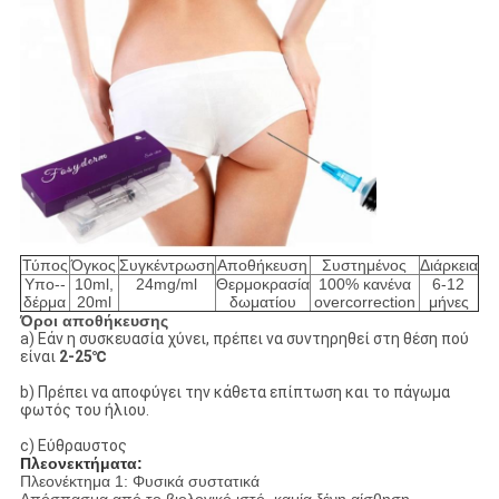
Τύπος
Όγκος
Συγκέντρωση
Αποθήκευση
Συστημένος
Διάρκεια
Υπο--
10ml,
24mg/ml
Θερμοκρασία
100% κανένα
6-12
δέρμα
20ml
δωματίου
overcorrection
μήνες
Όροι αποθήκευσης
a) Εάν η συσκευασία χύνει, πρέπει να συντηρηθεί στη θέση πού
είναι
2-25℃
b) Πρέπει να αποφύγει την κάθετα επίπτωση και το πάγωμα
φωτός του ήλιου.
c) Εύθραυστος
Πλεονεκτήματα:
Πλεονέκτημα 1: Φυσικά συστατικά