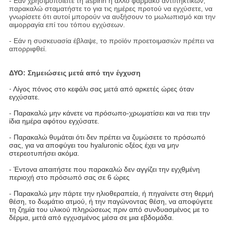
- Εάν χρησιμοποιείτε τη aspirin ή άλλο φάρμακο αντιπηκτικών,
παρακαλώ σταματήστε το για τις ημέρες προτού να εγχύσετε, να
γνωρίσετε ότι αυτοί μπορούν να αυξήσουν το μωλωπισμό και την
αιμορραγία επί του τόπου εγχύσεων.
- Εάν η συσκευασία έβλαψε, το προϊόν προετοιμασιών πρέπει να
απορριφθεί.
ΔΥΟ: Σημειώσεις μετά από την έγχυση
-
Λίγος πόνος στο κεφάλι σας μετά από αρκετές ώρες όταν
εγχύσατε.
-
Παρακαλώ μην κάνετε να πρόσωπο-χρωματίσει και να πιει την
ίδια ημέρα αφότου εγχύσατε.
-
Παρακαλώ θυμάται ότι δεν πρέπει να ζυμώσετε το πρόσωπό
σας, για να αποφύγει του hyaluronic οξέος έχει να μην
στερεοτυπήσει ακόμα.
-
Έντονα απαιτήστε που παρακαλώ δεν αγγίζει την εγχθμένη
περιοχή στο πρόσωπό σας σε 6 ώρες
-
Παρακαλώ μην πάρτε την ηλιοθεραπεία, ή πηγαίνετε στη θερμή
θέση, το δωμάτιο ατμού, ή την παγώνοντας θέση, να αποφύγετε
τη ζημία του υλικού πληρώσεως πριν από συνδυασμένος με το
δέρμα, μετά από εγχυσμένος μέσα σε μια εβδομάδα.