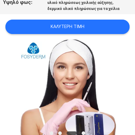
Υψηλό φως:
,
υλικό πληρώσεως χειλικής αύξησης
ΠΡΟΣΦΟΡΆ
δερμικό υλικό πληρώσεως για τα χείλια
SHOPPING
ΚΑΛΎΤΕΡΗ ΤΙΜΉ
ONLINE
SITEMAP
PRIVACY
POLICY