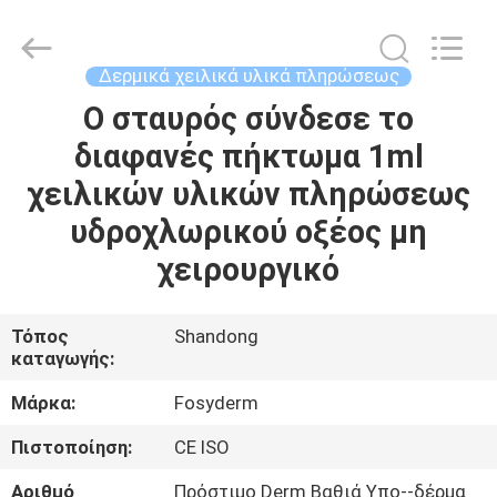
Jinan
Fosychan
International
Trading
Co.,
Δερμικά χειλικά υλικά πληρώσεως
Ltd..
All
Ο σταυρός σύνδεσε το
ΣΠΊΤΙ
Rights
Reserved.
διαφανές πήκτωμα 1ml
ΠΡΟΪΌΝΤΑ
χειλικών υλικών πληρώσεως
υδροχλωρικού οξέος μη
ΣΧΕΤΙΚΆ
χειρουργικό
ΜΕ
ΕΜΆΣ
Τόπος
Shandong
καταγωγής:
ΕΠΙΣΚΈΨΕΙΣ
Μάρκα:
Fosyderm
ΣΤΟ
Πιστοποίηση:
CE ISO
ΕΡΓΟΣΤΆΣΙΟ
Αριθμό
Πρόστιμο Derm Βαθιά Υπο--δέρμα