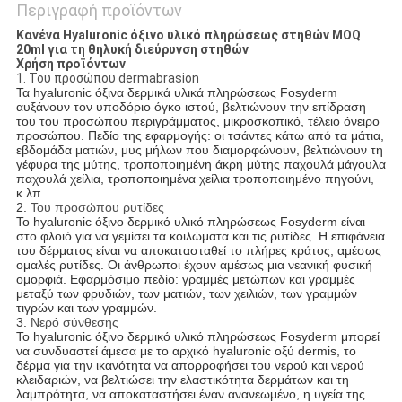
Περιγραφή προϊόντων
Κανένα Hyaluronic όξινο υλικό πληρώσεως στηθών MOQ
20ml για τη θηλυκή διεύρυνση στηθών
Χρήση προϊόντων
1. Του προσώπου dermabrasion
Τα hyaluronic όξινα δερμικά υλικά πληρώσεως Fosyderm
αυξάνουν τον υποδόριο όγκο ιστού, βελτιώνουν την επίδραση
του του προσώπου περιγράμματος, μικροσκοπικό, τέλειο όνειρο
προσώπου. Πεδίο της εφαρμογής: οι τσάντες κάτω από τα μάτια,
εβδομάδα ματιών, μυς μήλων που διαμορφώνουν, βελτιώνουν τη
γέφυρα της μύτης, τροποποιημένη άκρη μύτης παχουλά μάγουλα
παχουλά χείλια, τροποποιημένα χείλια τροποποιημένο πηγούνι,
κ.λπ.
2.
Του προσώπου ρυτίδες
Το hyaluronic όξινο δερμικό υλικό πληρώσεως Fosyderm είναι
στο φλοιό για να γεμίσει τα κοιλώματα και τις ρυτίδες. Η επιφάνεια
του δέρματος είναι να αποκατασταθεί το πλήρες κράτος, αμέσως
ομαλές ρυτίδες. Οι άνθρωποι έχουν αμέσως μια νεανική φυσική
ομορφιά. Εφαρμόσιμο πεδίο: γραμμές μετώπων και γραμμές
μεταξύ των φρυδιών, των ματιών, των χειλιών, των γραμμών
τιγρών και των γραμμών.
3.
Νερό σύνθεσης
Το hyaluronic όξινο δερμικό υλικό πληρώσεως Fosyderm μπορεί
να συνδυαστεί άμεσα με το αρχικό hyaluronic οξύ dermis, το
δέρμα για την ικανότητα να απορροφήσει του νερού και νερού
κλειδαριών, να βελτιώσει την ελαστικότητα δερμάτων και τη
λαμπρότητα, να αποκαταστήσει έναν ανανεωμένο, η υγεία της