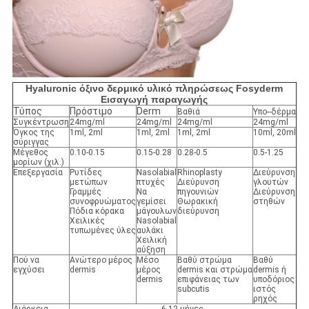
Hyaluronic όξινο δερμικό υλικό πληρώσεως Fosyderm
Εισαγωγή παραγωγής
Τύπος
Πρόστιμο
Derm
Βαθιά
Υπο--δέρμα
Συγκέντρωση
24mg/ml
24mg/ml
24mg/ml
24mg/ml
Όγκος της
1ml, 2ml
1ml, 2ml
1ml, 2ml
10ml, 20ml
σύριγγας
Μέγεθος
0.10-0.15
0.15-0.28
0.28-0.5
0.5-1.25
μορίων (χιλ.)
Επεξεργασία
Ρυτίδες
Nasolabial
Rhinoplasty
Διεύρυνση
μετώπων
πτυχές
Διεύρυνση
γλουτών
Γραμμές
Να
πηγουνιών
Διεύρυνση
συνοφρυώματος
γεμίσει
Θωρακική
στηθών
Πόδια κόρακα
μάγουλων
διεύρυνση
Χειλικές
Nasolabial
τυπωμένες ύλες
αυλάκι
Χειλική
αύξηση
Πού να
Ανώτερο μέρος
Μέσο
Βαθύ στρώμα
Βαθύ
εγχύσει
dermis
μέρος
dermis και στρώμα
dermis ή
dermis
επιφάνειας των
υποδόριος
subcutis
ιστός
ρηχός