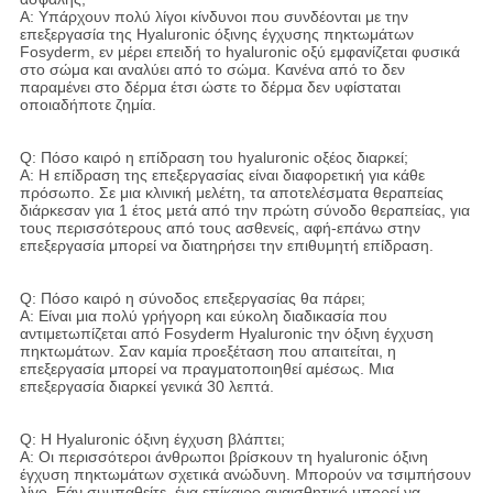
Α: Υπάρχουν πολύ λίγοι κίνδυνοι που συνδέονται με την
επεξεργασία της Hyaluronic όξινης έγχυσης πηκτωμάτων
Fosyderm, εν μέρει επειδή το hyaluronic οξύ εμφανίζεται φυσικά
στο σώμα και αναλύει από το σώμα. Κανένα από το δεν
παραμένει στο δέρμα έτσι ώστε το δέρμα δεν υφίσταται
οποιαδήποτε ζημία.
Q: Πόσο καιρό η επίδραση του hyaluronic οξέος διαρκεί;
Α: Η επίδραση της επεξεργασίας είναι διαφορετική για κάθε
πρόσωπο. Σε μια κλινική μελέτη, τα αποτελέσματα θεραπείας
διάρκεσαν για 1 έτος μετά από την πρώτη σύνοδο θεραπείας, για
τους περισσότερους από τους ασθενείς, αφή-επάνω στην
επεξεργασία μπορεί να διατηρήσει την επιθυμητή επίδραση.
Q: Πόσο καιρό η σύνοδος επεξεργασίας θα πάρει;
Α: Είναι μια πολύ γρήγορη και εύκολη διαδικασία που
αντιμετωπίζεται από Fosyderm Hyaluronic την όξινη έγχυση
πηκτωμάτων. Σαν καμία προεξέταση που απαιτείται, η
επεξεργασία μπορεί να πραγματοποιηθεί αμέσως. Μια
επεξεργασία διαρκεί γενικά 30 λεπτά.
Q: Η Hyaluronic όξινη έγχυση βλάπτει;
Α: Οι περισσότεροι άνθρωποι βρίσκουν τη hyaluronic όξινη
έγχυση πηκτωμάτων σχετικά ανώδυνη. Μπορούν να τσιμπήσουν
λίγο. Εάν συμπαθείτε, ένα επίκαιρο αναισθητικό μπορεί να