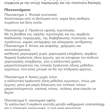
σύμφωνα με την εποχή παραγωγής και την ποσότητα διαταγής.
Πλεονεκτήματα:
Πλεονέκτημα 1: Φυσικά συστατικά
Απόσπασμα από το βιολογικό ιστό, καμία ξένη αίσθηση
σωμάτων και ξένη ουσία.
Πλεονέκτημα 2: Προϊόντα υψηλής τεχνολογίας
Με τη βοήθεια της υψηλής τεχνολογίας και της ακριβούς
διαδικασίας παραγωγής, της διαβεβαίωσης ποιότητας των
προϊόντων, καμίας απόρριψης και αλλεργικής αντίδρασης
Πλεονέκτημα 3: Απλός και ασφαλής, γρήγορος και
αποτελεσματικός.
αισθητική χειρουργική χωρίς χειρουργική επέμβαση, ακριβώς
δερμική hyaluronic όξινη έγχυση, για να αποφύγει τον κίνδυνο
χειρουργικής επέμβασης, ενώ η καλλυντική χρήση
μικροϋπολογιστών της τοπικής hyaluronic όξινης μεθόδου
εγχύσεων, έτσι εσείς μπορεί να δει την επίδραση αμέσως.
Πλεονέκτημα 4: Άνεση χωρίς πόνο
η καλλυντική hyaluronic όξινη μέθοδος εγχύσεων, όπως μια
έγχυση, μόνο μια μικρή διόγκωση του τοπικού πόνου
μικροϋπολογιστών, κανένας πόνος, πελάτες είναι εύκολο να
δεχτεί.
Πλεονέκτημα 5: οικονομικά οφέλη
Το καλλυντικό Fosyderm κοστίζει μεταξύ καθημερινό cosmetology
και η πλαστική χειρουργική, η τιμή είναι φτηνότερη.