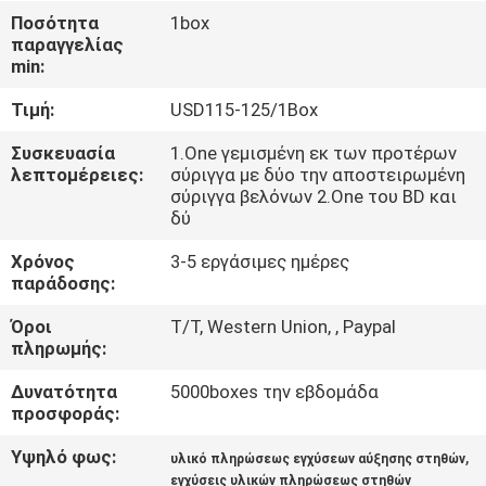
Ποσότητα
1box
παραγγελίας
ΈΛΕΓΧΟΣ
min:
ΠΟΙΌΤΗΤΑΣ
Τιμή:
USD115-125/1Box
ΕΠΙΚΟΙΝΩΝΉΣΤΕ
Συσκευασία
1.One γεμισμένη εκ των προτέρων
λεπτομέρειες:
σύριγγα με δύο την αποστειρωμένη
ΜΑΖΊ
σύριγγα βελόνων 2.One του BD και
δύ
ΜΑΣ
Χρόνος
3-5 εργάσιμες ημέρες
παράδοσης:
ΕΙΔΉΣΕΙΣ
Όροι
T/T, Western Union, , Paypal
πληρωμής:
ΥΠΟΘΈΣΕΙΣ
Δυνατότητα
5000boxes την εβδομάδα
προσφοράς:
ΖΗΤΉΣΤΕ
Υψηλό φως:
,
υλικό πληρώσεως εγχύσεων αύξησης στηθών
ΜΙΑ
εγχύσεις υλικών πληρώσεως στηθών