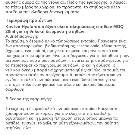
φυσικής ομορφιάς της νεολαίας. Πεδίο της εφαρμογής: ο λαιμός,
το πίσω μέρος του χεριού, το πρόσωπο, το στήθος και άλλο
ποτίζουν την κλειδαριά ξαναγεμίσματος.
Περιγραφή προϊόντων
Κανένα Hyaluronic όξινο υλικό πληρώσεως στηθών MOQ
20ml για τη θηλυκή διεύρυνση στηθών
A.Brief εισαγωγή:
Το εκχύσιμο δερμικό υλικό πληρώσεως εκταρίου Fosyderm είναι
ένα αποστειρωμένο, βιοδιασπάσιμος, viscoelastic, τέλεια σαφής,
άχρωμος, ένα isotoni, ομογενοποιημένο και μονοφασικό ένα
μόσχευμα πηκτωμάτων. Είναι υποδειγμένος για τη διόρθωση των
μέτριων έως αυστηρών ρυτίδων .it είναι επίσης υποδειγμένος για
το περιστοματικό περίγραμμα ρυτίδων .lip και η αύξηση .it
χειλικού όγκου μπορεί να χρησιμοποιηθεί γιατί όλοι οι τομείς του
προσώπου εκτός αν περίγραμμα .it ματιών συστήνεται για να
εγχύσει το υλικό πληρώσεως μέσο έως βαθύ dermis για να
επιτύχει πολύ έναν φυσικό κοιτάζουν και μακράς διαρκείας
διόρθωση.
B.Scope της εφαρμογής:
Τα εκχύσιμα δερμικά υλικά πληρώσεως εκταρίου Fosyderm
χρησιμοποιούνται κυρίως για την ελάχιστα της εισβολής
ορθοπεδική και η μαλακή πλήρωση ιστού, όπως μειώνει τις
ρυτίδες, ενισχύει το χείλι, τη μύτη εξογκωμάτων, την αύξηση
στηθών, κ.λπ.