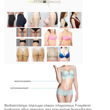
Βιοδιασπάσιμο πήκτωμα υλικών πληρώσεως Fosyderm
hyaluronic όξινο φιαγμένο από non-animal διασυνδεμένο