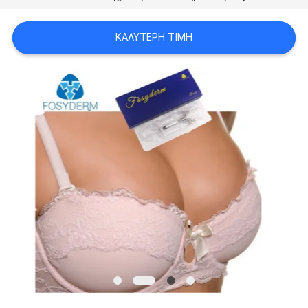
ΠΡΟΣΦΟΡΆ
ΚΑΛΎΤΕΡΗ ΤΙΜΉ
SHOPPING
ONLINE
SITEMAP
PRIVACY
POLICY