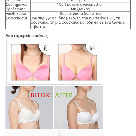
Διάρκεια
6-12 μήνες
Συστημένος
100% κανένα overcorrection
Προέλευση
Μη ζωικός
Αποθήκευση
Θερμοκρασία δωματίου
Συσκευασία
0ne σύριγγα και δύο βελόνες του BD σε ένα PVC, τη
φουσκάλα, τη μια φουσκάλα και οδηγία σε ένα λιανικό
κιβώτιο.
Λεπτομερείς εικόνες