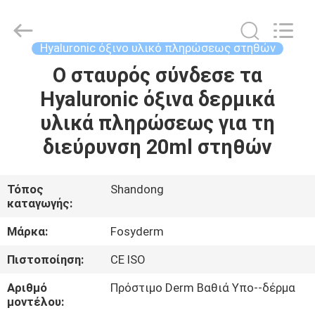
Jinan
Fosychan
International
Trading
Co.,
Hyaluronic όξινο υλικό πληρώσεως στηθών
Ltd..
All
Ο σταυρός σύνδεσε τα
ΣΠΊΤΙ
Rights
Reserved.
Hyaluronic όξινα δερμικά
ΠΡΟΪΌΝΤΑ
υλικά πληρώσεως για τη
διεύρυνση 20ml στηθών
ΣΧΕΤΙΚΆ
ΜΕ
Τόπος
Shandong
καταγωγής:
ΕΜΆΣ
Μάρκα:
Fosyderm
ΕΠΙΣΚΈΨΕΙΣ
Πιστοποίηση:
CE ISO
ΣΤΟ
Αριθμό
Πρόστιμο Derm Βαθιά Υπο--δέρμα
ΕΡΓΟΣΤΆΣΙΟ
μοντέλου: