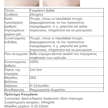
Τύπος
Fosyderm βαθιά
Σύνθεση
20mg/ml
Κατά
Πτυχές, όπως οι nasolabial πτυχές.
προσέγγιση
Διαμορφώνοντας τα του προσώπου
αριθμός
περιγράμματα, π.χ. μάγουλα και χείλια
πηκτωμάτων
πηγουνιών, πληρότητα και να μουτρώσει
μορίων μιλ.
Συνιστώμενες
Πτυχές, όπως οι nasolabial πτυχές.
ενδείξεις
Διαμορφώνοντας τα του προσώπου
περιγράμματα, π.χ. μάγουλα και χείλια
πηγουνιών, πληρότητα και να μουτρώσει
Πού να εγχύσει
Βαθύ στρώμα dermis and/of του στρώματος
επιφάνειας των subcutis
Συνιστώμενος
100%
βαθμός
Όγκος της
1ml 2ml
σύριγγας
Μέγεθος
26G
βελόνων
Διάρκεια
6~12months
Αποθήκευση
Θερμοκρασία δωματίου
Πρόστιμο Fosyderm
Συστατικό: Διασυνδεμένο hyaluronic όξινο πήκτωμα
Συγκέντρωση εκταρίου: 24mg/ml
Μέγεθος μορίων: 0.10.15mm