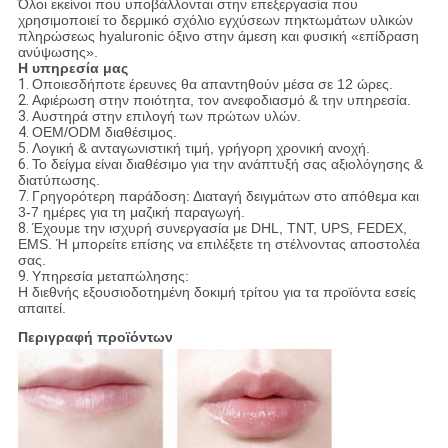
Όλοι εκείνοι που υποβάλλονται στην επεξεργασία που
χρησιμοποιεί το δερμικό σχόλιο εγχύσεων πηκτωμάτων υλικών
πληρώσεως hyaluronic όξινο στην άμεση και φυσική «επίδραση
ανύψωσης».
Η υπηρεσία μας
1.
Οποιεσδήποτε έρευνες θα απαντηθούν μέσα σε 12 ώρες.
2.
Αφιέρωση στην ποιότητα, τον ανεφοδιασμό & την υπηρεσία.
3.
Αυστηρά στην επιλογή των πρώτων υλών.
4.
OEM/ODM διαθέσιμος.
5.
Λογική & ανταγωνιστική τιμή, γρήγορη χρονική ανοχή.
6.
Το δείγμα είναι διαθέσιμο για την ανάπτυξή σας αξιολόγησης &
διατύπωσης.
7.
Γρηγορότερη παράδοση: Διαταγή δειγμάτων στο απόθεμα και
3-7 ημέρες για τη μαζική παραγωγή.
8.
Έχουμε την ισχυρή συνεργασία με DHL, TNT, UPS, FEDEX,
EMS. Ή μπορείτε επίσης να επιλέξετε τη στέλνοντας αποστολέα
σας.
9.
Υπηρεσία μεταπώλησης:
Η διεθνής εξουσιοδοτημένη δοκιμή τρίτου για τα προϊόντα εσείς
απαιτεί.
Περιγραφή προϊόντων