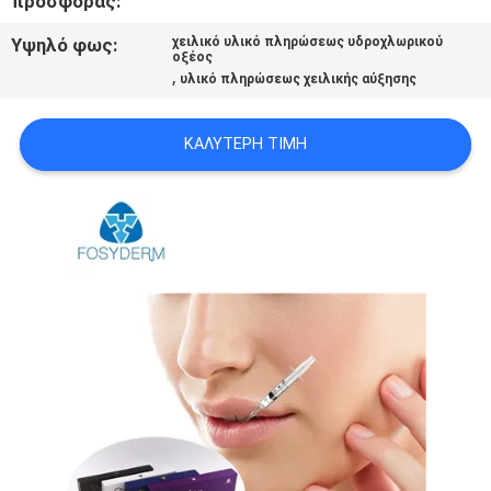
προσφοράς:
ΠΡΟΣΦΟΡΆ
Υψηλό φως:
χειλικό υλικό πληρώσεως υδροχλωρικού
οξέος
,
υλικό πληρώσεως χειλικής αύξησης
SHOPPING
ONLINE
ΚΑΛΎΤΕΡΗ ΤΙΜΉ
SITEMAP
PRIVACY
POLICY