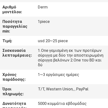
Αριθμό
Derm
ΈΛΕΓΧΟΣ
μοντέλου:
ΠΟΙΌΤΗΤΑΣ
Ποσότητα
1piece
παραγγελίας
min:
ΕΠΙΚΟΙΝΩΝΉΣΤΕ
Τιμή:
usd 20~25 piece
ΜΑΖΊ
ΜΑΣ
Συσκευασία
1.One γεμισμένη εκ των προτέρων
λεπτομέρειες:
σύριγγα με δύο την αποστειρωμένη
σύριγγα βελόνων 2.One του BD και
δύ
ΕΙΔΉΣΕΙΣ
Χρόνος
1~3 εργάσιμες ημέρες
παράδοσης:
ΥΠΟΘΈΣΕΙΣ
Όροι
T/T, Western Union, , PayPal.
πληρωμής:
ΖΗΤΉΣΤΕ
Δυνατότητα
5000 κομμάτια εβδομάδας
ΜΙΑ