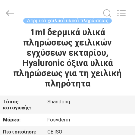
Jinan
Fosychan
International
Trading
Co.,
Δερμικά χειλικά υλικά πληρώσεως
Ltd..
All
1ml δερμικά υλικά
ΣΠΊΤΙ
Rights
Reserved.
πληρώσεως χειλικών
ΠΡΟΪΌΝΤΑ
εγχύσεων εκταρίου,
Hyaluronic όξινα υλικά
ΣΧΕΤΙΚΆ
πληρώσεως για τη χειλική
ΜΕ
πληρότητα
ΕΜΆΣ
Τόπος
Shandong
καταγωγής:
ΕΠΙΣΚΈΨΕΙΣ
ΣΤΟ
Μάρκα:
Fosyderm
ΕΡΓΟΣΤΆΣΙΟ
Πιστοποίηση:
CE ISO