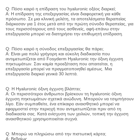
Q: Πόσο καιρό η επίδραση του hyaluronic οξέος διαρκεί;
Α: Η επίδραση της επεξεργασίας είναι διαφορετική για κάθε
πρόσωπο. Σε μια κλινική μελέτη, τα αποτελέσματα θεραπείας
διάρκεσαν για 1 έτος μετά από την πρώτη σύνοδο θεραπείας, για
τους περισσότερους από τους ασθενείς, αφή-επάνω στην
επεξεργασία μπορεί να διατηρήσει την επιθυμητή επίδραση.
Q: Πόσο καιρό η σύνοδος επεξεργασίας θα πάρει;
Α: Είναι μια πολύ γρήγορη και εύκολη διαδικασία που
αντιμετωπίζεται από Fosyderm Hyaluronic την όξινη έγχυση
πηκτωμάτων. Σαν καμία προεξέταση που απαιτείται, η
επεξεργασία μπορεί να πραγματοποιηθεί αμέσως. Μια
επεξεργασία διαρκεί γενικά 30 λεπτά.
Q: Η Hyaluronic όξινη έγχυση βλάπτει;
Α: Οι περισσότεροι άνθρωποι βρίσκουν τη hyaluronic όξινη
έγχυση πηκτωμάτων σχετικά ανώδυνη. Μπορούν να τσιμπήσουν
λίγο. Εάν συμπαθείτε, ένα επίκαιρο αναισθητικό μπορεί να
εφαρμοστεί στην περιοχή που αντιμετωπίζεται πριν από τη
διαδικασία σας. Κατά ενίσχυση των χειλιών, τοπική την έγχυση
αναισθητικού χρησιμοποιείται συχνά.
Q: Μπορώ να πληρώσω από την πιστωτική κάρτα;
Α: Βεβαίως.