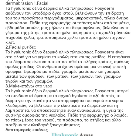
dermabrasion 1.Facial
Τα hyaluronic όξινα δερμικά υλικά πληρώσεως Fosyderm
αυξάνουν τον υποδόριο όγκο ιστού, βελτιώνουν την επίδραση
του του προσώπου περιγράμματος, μικροσκοπικό, τέλειο όνειρο
προσώπου. Πεδίο της εφαρμογής: οι τσάντες κάτω από τα μάτια,
εβδομάδα ματιών, μυς μήλων που διαμορφώνουν, βελτιώνουν τη
γέφυρα της μύτης, τροποποιημένη άκρη μύτης παχουλά μάγουλα
παχουλά χείλια, τροποποιημένα χείλια τροποποιημένο πηγούνι,
κ.λπ.
2.Facial
ρυτίδες
Το hyaluronic όξινο δερμικό υλικό πληρώσεως Fosyderm είναι
στο φλοιό για να γεμίσει τα κοιλώματα και τις ρυτίδες. Η επιφάνεια
του δέρματος είναι να αποκατασταθεί το πλήρες κράτος, αμέσως
ομαλές ρυτίδες. Οι άνθρωποι έχουν αμέσως μια νεανική φυσική
ομορφιά. Εφαρμόσιμο πεδίο: γραμμές μετώπων και γραμμές
μεταξύ των φρυδιών, των ματιών, των χειλιών, των γραμμών
τιγρών και των γραμμών.
3.Make-επάνω
στο νερό
Το hyaluronic όξινο δερμικό υλικό πληρώσεως Fosyderm μπορεί
να συνδυαστεί άμεσα με το αρχικό hyaluronic οξύ dermis, το
δέρμα για την ικανότητα να απορροφήσει του νερού και νερού
κλειδαριών, να βελτιώσει την ελαστικότητα δερμάτων και τη
λαμπρότητα, να αποκαταστήσει έναν ανανεωμένο, η υγεία της
φυσικής ομορφιάς της νεολαίας. Πεδίο της εφαρμογής: ο λαιμός,
το πίσω μέρος του χεριού, το πρόσωπο, το στήθος και άλλο
ποτίζουν την κλειδαριά ξαναγεμίσματος.
Λεπτομερείς εικόνες