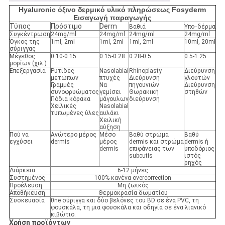
Hyaluronic όξινο δερμικό υλικό πληρώσεως Fosyderm
Εισαγωγή παραγωγής
Τύπος
Πρόστιμο
Derm
Βαθιά
Υπο--δέρμα
Συγκέντρωση
24mg/ml
24mg/ml
24mg/ml
24mg/ml
Όγκος της
1ml, 2ml
1ml, 2ml
1ml, 2ml
10ml, 20ml
σύριγγας
Μέγεθος
0.10-0.15
0.15-0.28
0.28-0.5
0.5-1.25
μορίων (χιλ.)
Επεξεργασία
Ρυτίδες
Nasolabial
Rhinoplasty
Διεύρυνση
μετώπων
πτυχές
Διεύρυνση
γλουτών
Γραμμές
Να
πηγουνιών
Διεύρυνση
συνοφρυώματος
γεμίσει
Θωρακική
στηθών
Πόδια κόρακα
μάγουλων
διεύρυνση
Χειλικές
Nasolabial
τυπωμένες ύλες
αυλάκι
Χειλική
αύξηση
Πού να
Ανώτερο μέρος
Μέσο
Βαθύ στρώμα
Βαθύ
εγχύσει
dermis
μέρος
dermis και στρώμα
dermis ή
dermis
επιφάνειας των
υποδόριος
subcutis
ιστός
ρηχός
Διάρκεια
6-12 μήνες
Συστημένος
100% κανένα overcorrection
Προέλευση
Μη ζωικός
Αποθήκευση
Θερμοκρασία δωματίου
Συσκευασία
0ne σύριγγα και δύο βελόνες του BD σε ένα PVC, τη
φουσκάλα, τη μια φουσκάλα και οδηγία σε ένα λιανικό
κιβώτιο.
Χρήση προϊόντων