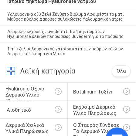
Ιατρικό πήκτωμα Hyaluronate νατρίου
Υαλουρονικό οξύ Ζελέ Σύνθετο διάλυμα Αφαιρέστε το μάτι
Μαύρος κύκλος Δάκρυες αυλακώσεις Υαλουρανικό νάτριο
Δερμικές εγχύσεις Juvederm Ultra4 πηκτωμάτων
Hyaluronate υλικών πληρώσεως Juvederm για το πρόσωπο
1 ml τζελ υαλουρονικού νατρίου κατά των μαύρων κύκλων
Δερματικό Γέμισμα για Μάτια
Λαϊκή κατηγορία
Όλα
Hyaluronic Όξινο 
Botulinum Τοξίνη
Δερμικό Υλικό 
Πληρώσεως
Εκχύσιμο Δερμικό 
 Αισθητικό
Υλικό Πληρώσεως
Δερμικά Χειλικά 
Ο Σταυρός Σύνδεσε 
Υλικά Πληρώσεως
Το Δερμικό Υλικό 