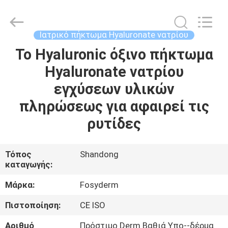
Jinan
Fosychan
International
Trading
Co.,
Ιατρικό πήκτωμα Hyaluronate νατρίου
Ltd..
All
Το Hyaluronic όξινο πήκτωμα
ΣΠΊΤΙ
Rights
Reserved.
Hyaluronate νατρίου
ΠΡΟΪΌΝΤΑ
εγχύσεων υλικών
πληρώσεως για αφαιρεί τις
ΣΧΕΤΙΚΆ
ρυτίδες
ΜΕ
ΕΜΆΣ
Τόπος
Shandong
καταγωγής:
ΕΠΙΣΚΈΨΕΙΣ
Μάρκα:
Fosyderm
ΣΤΟ
Πιστοποίηση:
CE ISO
ΕΡΓΟΣΤΆΣΙΟ
Αριθμό
Πρόστιμο Derm Βαθιά Υπο--δέρμα