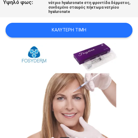
Υψηλό φως:
,
νάτριο hyaluronate στη φροντίδα δέρματος
ΠΡΟΣΦΟΡΆ
συνδεμένο σταυρός πήκτωμα νατρίου
hyaluronate
SHOPPING
ΚΑΛΎΤΕΡΗ ΤΙΜΉ
ONLINE
SITEMAP
PRIVACY
POLICY