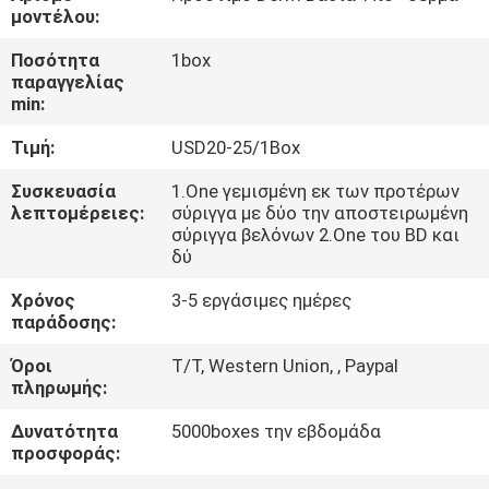
μοντέλου:
ΈΛΕΓΧΟΣ
Ποσότητα
1box
παραγγελίας
ΠΟΙΌΤΗΤΑΣ
min:
Τιμή:
USD20-25/1Box
ΕΠΙΚΟΙΝΩΝΉΣΤΕ
ΜΑΖΊ
Συσκευασία
1.One γεμισμένη εκ των προτέρων
λεπτομέρειες:
σύριγγα με δύο την αποστειρωμένη
ΜΑΣ
σύριγγα βελόνων 2.One του BD και
δύ
ΕΙΔΉΣΕΙΣ
Χρόνος
3-5 εργάσιμες ημέρες
παράδοσης:
Όροι
T/T, Western Union, , Paypal
ΥΠΟΘΈΣΕΙΣ
πληρωμής:
Δυνατότητα
5000boxes την εβδομάδα
ΖΗΤΉΣΤΕ
προσφοράς:
ΜΙΑ