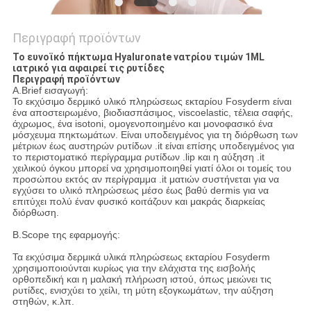
Περιγραφή προϊόντων
Το ευνοϊκό πήκτωμα Hyaluronate νατρίου τιμών 1ML
ιατρικό για αφαιρεί τις ρυτίδες
Περιγραφή προϊόντων
A.Brief εισαγωγή:
Το εκχύσιμο δερμικό υλικό πληρώσεως εκταρίου Fosyderm είναι
ένα αποστειρωμένο, βιοδιασπάσιμος, viscoelastic, τέλεια σαφής,
άχρωμος, ένα isotoni, ομογενοποιημένο και μονοφασικό ένα
μόσχευμα πηκτωμάτων. Είναι υποδειγμένος για τη διόρθωση των
μέτριων έως αυστηρών ρυτίδων .it είναι επίσης υποδειγμένος για
το περιστοματικό περίγραμμα ρυτίδων .lip και η αύξηση .it
χειλικού όγκου μπορεί να χρησιμοποιηθεί γιατί όλοι οι τομείς του
προσώπου εκτός αν περίγραμμα .it ματιών συστήνεται για να
εγχύσει το υλικό πληρώσεως μέσο έως βαθύ dermis για να
επιτύχει πολύ έναν φυσικό κοιτάζουν και μακράς διαρκείας
διόρθωση.
B.Scope της εφαρμογής:
Τα εκχύσιμα δερμικά υλικά πληρώσεως εκταρίου Fosyderm
χρησιμοποιούνται κυρίως για την ελάχιστα της εισβολής
ορθοπεδική και η μαλακή πλήρωση ιστού, όπως μειώνει τις
ρυτίδες, ενισχύει το χείλι, τη μύτη εξογκωμάτων, την αύξηση
στηθών, κ.λπ.