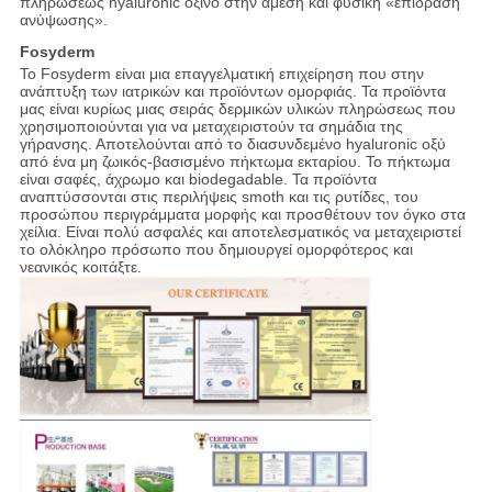
πληρώσεως hyaluronic όξινο στην άμεση και φυσική «επίδραση
ανύψωσης».
Fosyderm
Το Fosyderm είναι μια επαγγελματική επιχείρηση που στην
ανάπτυξη των ιατρικών και προϊόντων ομορφιάς. Τα προϊόντα
μας είναι κυρίως μιας σειράς δερμικών υλικών πληρώσεως που
χρησιμοποιούνται για να μεταχειριστούν τα σημάδια της
γήρανσης. Αποτελούνται από το διασυνδεμένο hyaluronic οξύ
από ένα μη ζωικός-βασισμένο πήκτωμα εκταρίου. Το πήκτωμα
είναι σαφές, άχρωμο και biodegadable. Τα προϊόντα
αναπτύσσονται στις περιλήψεις smoth και τις ρυτίδες, του
προσώπου περιγράμματα μορφής και προσθέτουν τον όγκο στα
χείλια. Είναι πολύ ασφαλές και αποτελεσματικός να μεταχειριστεί
το ολόκληρο πρόσωπο που δημιουργεί ομορφότερος και
νεανικός κοιτάξτε.