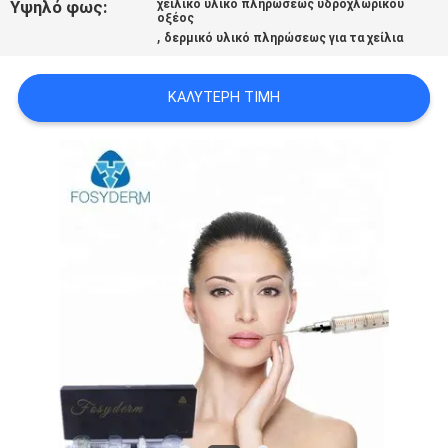
Υψηλό φως:
χειλικό υλικό πληρώσεως υδροχλωρικού
ΠΡΟΣΦΟΡΆ
οξέος
,
δερμικό υλικό πληρώσεως για τα χείλια
SHOPPING
ΚΑΛΎΤΕΡΗ ΤΙΜΉ
ONLINE
SITEMAP
PRIVACY
POLICY