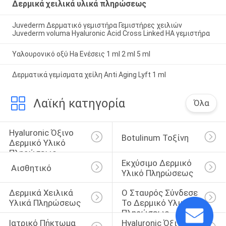
Δερμικά χειλικά υλικά πληρώσεως
Juvederm Δερματικό γεμιστήρα Γεμιστήρες χειλιών
Juvederm voluma Hyaluronic Acid Cross Linked HA γεμιστήρα
Υαλουρονικό οξύ Ha Ενέσεις 1 ml 2 ml 5 ml
Δερματικά γεμίσματα χείλη Anti Aging Lyft 1 ml
Λαϊκή κατηγορία
Όλα
Hyaluronic Όξινο 
Botulinum Τοξίνη
Δερμικό Υλικό 
Πληρώσεως
Εκχύσιμο Δερμικό 
 Αισθητικό
Υλικό Πληρώσεως
Δερμικά Χειλικά 
Ο Σταυρός Σύνδεσε 
Υλικά Πληρώσεως
Το Δερμικό Υλικό 
Πληρώσεως
Ιατρικό Πήκτωμα 
Hyaluronic Όξινο 