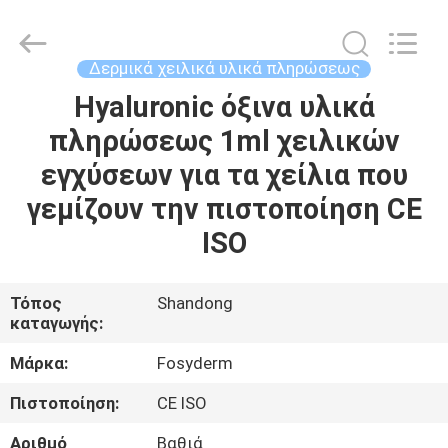
Jinan
Fosychan
International
Trading
Co.,
Δερμικά χειλικά υλικά πληρώσεως
Ltd..
All
Hyaluronic όξινα υλικά
ΣΠΊΤΙ
Rights
Reserved.
πληρώσεως 1ml χειλικών
ΠΡΟΪΌΝΤΑ
εγχύσεων για τα χείλια που
γεμίζουν την πιστοποίηση CE
ΣΧΕΤΙΚΆ
ISO
ΜΕ
ΕΜΆΣ
Τόπος
Shandong
καταγωγής:
ΕΠΙΣΚΈΨΕΙΣ
Μάρκα:
Fosyderm
ΣΤΟ
Πιστοποίηση:
CE ISO
ΕΡΓΟΣΤΆΣΙΟ
Αριθμό
Βαθιά