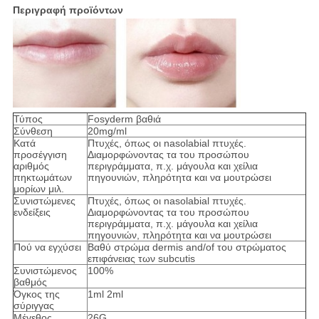
Περιγραφή προϊόντων
Τύπος
Fosyderm βαθιά
Σύνθεση
20mg/ml
Κατά
Πτυχές, όπως οι nasolabial πτυχές.
προσέγγιση
Διαμορφώνοντας τα του προσώπου
αριθμός
περιγράμματα, π.χ. μάγουλα και χείλια
πηκτωμάτων
πηγουνιών, πληρότητα και να μουτρώσει
μορίων μιλ.
Συνιστώμενες
Πτυχές, όπως οι nasolabial πτυχές.
ενδείξεις
Διαμορφώνοντας τα του προσώπου
περιγράμματα, π.χ. μάγουλα και χείλια
πηγουνιών, πληρότητα και να μουτρώσει
Πού να εγχύσει
Βαθύ στρώμα dermis and/of του στρώματος
επιφάνειας των subcutis
Συνιστώμενος
100%
βαθμός
Όγκος της
1ml 2ml
σύριγγας
Μέγεθος
26G