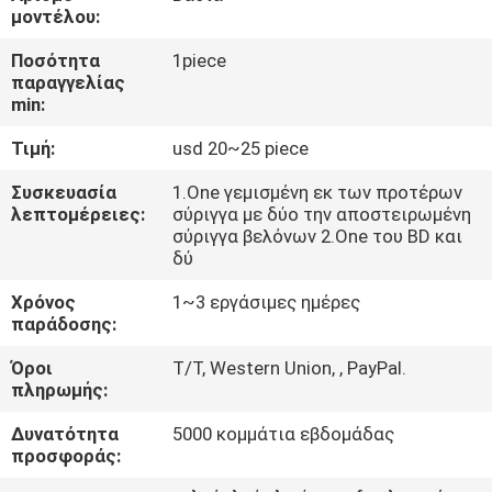
μοντέλου:
ΈΛΕΓΧΟΣ
Ποσότητα
1piece
παραγγελίας
ΠΟΙΌΤΗΤΑΣ
min:
Τιμή:
usd 20~25 piece
ΕΠΙΚΟΙΝΩΝΉΣΤΕ
ΜΑΖΊ
Συσκευασία
1.One γεμισμένη εκ των προτέρων
λεπτομέρειες:
σύριγγα με δύο την αποστειρωμένη
ΜΑΣ
σύριγγα βελόνων 2.One του BD και
δύ
ΕΙΔΉΣΕΙΣ
Χρόνος
1~3 εργάσιμες ημέρες
παράδοσης:
Όροι
T/T, Western Union, , PayPal.
ΥΠΟΘΈΣΕΙΣ
πληρωμής:
Δυνατότητα
5000 κομμάτια εβδομάδας
ΖΗΤΉΣΤΕ
προσφοράς:
ΜΙΑ