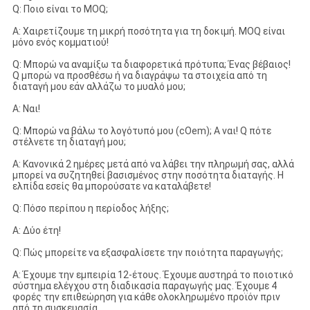
Q: Ποιο είναι το MOQ;
Α: Χαιρετίζουμε τη μικρή ποσότητα για τη δοκιμή. MOQ είναι
μόνο ενός κομματιού!
Q: Μπορώ να αναμίξω τα διαφορετικά πρότυπα; Ένας βέβαιος!
Q μπορώ να προσθέσω ή να διαγράψω τα στοιχεία από τη
διαταγή μου εάν αλλάζω το μυαλό μου;
Α: Ναι!
Q: Μπορώ να βάλω το λογότυπό μου (cOem); Α ναι! Q πότε
στέλνετε τη διαταγή μου;
Α: Κανονικά 2 ημέρες μετά από να λάβει την πληρωμή σας, αλλά
μπορεί να συζητηθεί βασισμένος στην ποσότητα διαταγής. Η
ελπίδα εσείς θα μπορούσατε να καταλάβετε!
Q: Πόσο περίπου η περίοδος λήξης;
Α: Δύο έτη!
Q: Πώς μπορείτε να εξασφαλίσετε την ποιότητα παραγωγής;
Α: Έχουμε την εμπειρία 12-έτους. Έχουμε αυστηρά το ποιοτικό
σύστημα ελέγχου στη διαδικασία παραγωγής μας. Έχουμε 4
φορές την επιθεώρηση για κάθε ολοκληρωμένο προϊόν πριν
από τη συσκευασία.