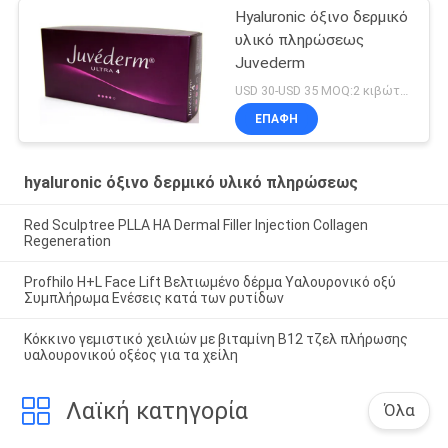
Hyaluronic όξινο δερμικό
υλικό πληρώσεως
Juvederm
USD 30-USD 35 MOQ:2 κιβώτιο
ΕΠΑΦΉ
hyaluronic όξινο δερμικό υλικό πληρώσεως
Red Sculptree PLLA HA Dermal Filler Injection Collagen
Regeneration
Profhilo H+L Face Lift Βελτιωμένο δέρμα Υαλουρονικό οξύ
Συμπλήρωμα Ενέσεις κατά των ρυτίδων
Κόκκινο γεμιστικό χειλιών με βιταμίνη Β12 τζελ πλήρωσης
υαλουρονικού οξέος για τα χείλη
Λαϊκή κατηγορία
Όλα