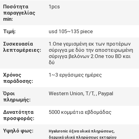
Ποσότητα
1pcs
παραγγελίας
ΈΛΕΓΧΟΣ
min:
ΠΟΙΌΤΗΤΑΣ
Τιμή:
usd 105~135 piece
ΕΠΙΚΟΙΝΩΝΉΣΤΕ
Συσκευασία
1.One γεμισμένη εκ των προτέρων
λεπτομέρειες:
σύριγγα με δύο την αποστειρωμένη
ΜΑΖΊ
σύριγγα βελόνων 2.One του BD και
δύ
ΜΑΣ
Χρόνος
1~3 εργάσιμες ημέρες
παράδοσης:
ΕΙΔΉΣΕΙΣ
Όροι
Western Union, T/T, , Paypal
πληρωμής:
ΥΠΟΘΈΣΕΙΣ
Δυνατότητα
5000 κομμάτια εβδομάδας
προσφοράς:
ΖΗΤΉΣΤΕ
Υψηλό φως:
,
Hyaluronic όξινα υλικά πληρώσεως
ΜΙΑ
δερμικά υλικά πληρώσεως εκταρίου