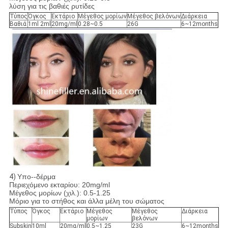
λύση για τις βαθιές ρυτίδες
Τύπος
Όγκος
Εκτάριο
Μέγεθος μορίων
Μέγεθος βελόνων
Διάρκεια
Βαθιά
1ml 2ml
20mg/ml
0.28~0.5
26G
6~12months
4)
Υπο--δέρμα
Περιεχόμενο εκταρίου: 20mg/ml
Μέγεθος μορίων (χιλ.): 0.5-1.25
Μόριο για το στήθος και άλλα μέλη του σώματος
Τύπος
Όγκος
Εκτάριο
Μέγεθος
Μέγεθος
Διάρκεια
μορίων
βελόνων
Subskin
10ml
20mg/ml
0.5~1.25
23G
6~12months