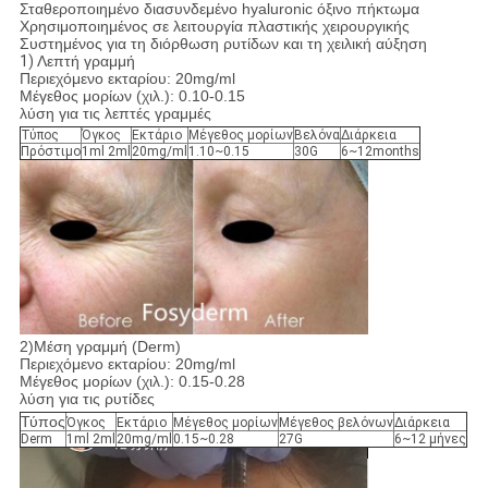
Σταθεροποιημένο διασυνδεμένο hyaluronic όξινο πήκτωμα
Χρησιμοποιημένος σε λειτουργία πλαστικής χειρουργικής
Συστημένος για τη διόρθωση ρυτίδων και τη χειλική αύξηση
1)
Λεπτή γραμμή
Περιεχόμενο εκταρίου: 20mg/ml
Μέγεθος μορίων (χιλ.): 0.10-0.15
λύση για τις λεπτές γραμμές
Τύπος
Όγκος
Εκτάριο
Μέγεθος μορίων
Βελόνα
Διάρκεια
Πρόστιμο
1ml 2ml
20mg/ml
1.10~0.15
30G
6~12months
2)Μέση γραμμή (Derm)
Περιεχόμενο εκταρίου: 20mg/ml
Μέγεθος μορίων (χιλ.): 0.15-0.28
λύση για τις ρυτίδες
Τύπος
Όγκος
Εκτάριο
Μέγεθος μορίων
Μέγεθος βελόνων
Διάρκεια
Derm
1ml 2ml
20mg/ml
0.15~0.28
27G
6~12 μήνες