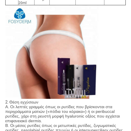
20ml
2.
Θέση εγχύσεων
Α. Οι λεπτές γραμμές όπως οι ρυτίδες που βρίσκονται στα
περιγράμματα ματιών («πόδια του κόρακα») ή οι peribuccal
ρυτίδες, χάρι στη ρευστή μορφή hyaluronic οξέος που εγχέεται
επιφανειακό dermis.
Β. Οι μέσες ρυτίδες όπως οι μετωπικές ρυτίδες, ζυγωματικές
ρυτίδες, nasolabial ρυτίδες πτυχών ή οι intersuperciliary ρυτίδες,