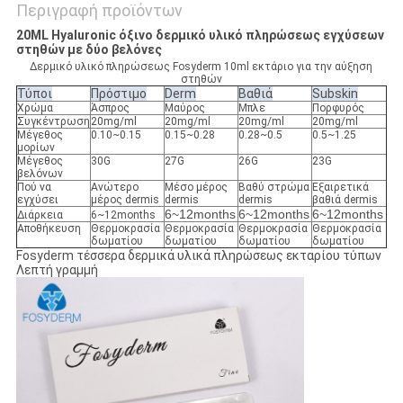
Περιγραφή προϊόντων
20ML Hyaluronic όξινο δερμικό υλικό πληρώσεως εγχύσεων
στηθών με δύο βελόνες
Δερμικό υλικό πληρώσεως Fosyderm 10ml εκτάριο για την αύξηση
στηθών
Τύποι
Πρόστιμο
Derm
Βαθιά
Subskin
Χρώμα
Άσπρος
Μαύρος
Μπλε
Πορφυρός
Συγκέντρωση
20mg/ml
20mg/ml
20mg/ml
20mg/ml
Μέγεθος
0.10~0.15
0.15~0.28
0.28~0.5
0.5~1.25
μορίων
Μέγεθος
30G
27G
26G
23G
βελόνων
Πού να
Ανώτερο
Μέσο μέρος
Βαθύ στρώμα
Εξαιρετικά
εγχύσει
μέρος dermis
dermis
dermis
βαθιά dermis
6~12months
6~12months
6~12months
Διάρκεια
6~12months
Αποθήκευση
Θερμοκρασία
Θερμοκρασία
Θερμοκρασία
Θερμοκρασία
δωματίου
δωματίου
δωματίου
δωματίου
Fosyderm τέσσερα δερμικά υλικά πληρώσεως εκταρίου τύπων
Λεπτή γραμμή