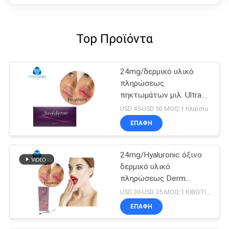
Top Προϊόντα
24mg/δερμικό υλικό
πληρώσεως
πηκτωμάτων μιλ. Ultra4
εκχύσιμο Hyaluronic
USD 45-USD 50 MOQ:1 πλαίσιο
όξινο για τα χείλια
ΕΠΑΦΉ
2*1ml
24mg/Hyaluronic όξινο
δερμικό υλικό
πληρώσεως Derm
συρίγγων μιλ. 2ml
USD 30-USD 35 MOQ:1 ΚΙΒΩΤΙΟ
ΕΠΑΦΉ