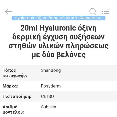
Jinan
Fosychan
International
Trading
Co.,
Hyaluronic όξινο δερμικό υλικό πληρώσεως
Ltd..
All
20ml Hyaluronic όξινη
ΣΠΊΤΙ
Rights
Reserved.
δερμική έγχυση αυξήσεων
ΠΡΟΪΌΝΤΑ
στηθών υλικών πληρώσεως
με δύο βελόνες
ΣΧΕΤΙΚΆ
ΜΕ
Τόπος
Shandong
καταγωγής:
ΕΜΆΣ
Μάρκα:
Fosyderm
ΕΠΙΣΚΈΨΕΙΣ
Πιστοποίηση:
CE ISO
ΣΤΟ
Αριθμό
Subskin
ΕΡΓΟΣΤΆΣΙΟ
μοντέλου: