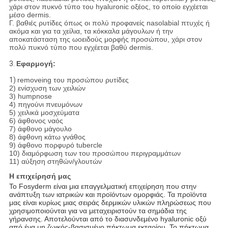
χάρι στον πυκνό τύπο του hyaluronic οξέος, το οποίο εγχέεται
μέσο dermis.
Γ. βαθιές ρυτίδες όπως οι πολύ προφανείς nasolabial πτυχές ή
ακόμα και για τα χείλια, τα κόκκαλα μάγουλων ή την
αποκατάσταση της ωοειδούς μορφής προσώπου, χάρι στον
πολύ πυκνό τύπο που εγχέεται βαθύ dermis.
3.
Εφαρμογή:
1)
removeing του προσώπου ρυτίδες
2) ενίσχυση των χειλιών
3) humpnose
4) πηγούνι πνευμόνων
5) χειλικά μοσχεύματα
6) άφθονος ναός
7) άφθονο μάγουλο
8) άφθονη κάτω γνάθος
9) άφθονο πορφυρό tubercle
10) διαμόρφωση των του προσώπου περιγραμμάτων
11) αύξηση στηθών/γλουτών
Η επιχείρησή μας
Το Fosyderm είναι μια επαγγελματική επιχείρηση που στην
ανάπτυξη των ιατρικών και προϊόντων ομορφιάς. Τα προϊόντα
μας είναι κυρίως μιας σειράς δερμικών υλικών πληρώσεως που
χρησιμοποιούνται για να μεταχειριστούν τα σημάδια της
γήρανσης. Αποτελούνται από το διασυνδεμένο hyaluronic οξύ
από ένα μη ζωικός-βασισμένο πήκτωμα εκταρίου. Το πήκτωμα