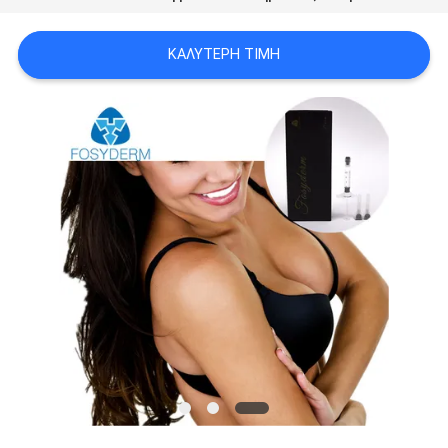
ΠΡΟΣΦΟΡΆ
ΚΑΛΎΤΕΡΗ ΤΙΜΉ
SHOPPING
ONLINE
SITEMAP
PRIVACY
POLICY