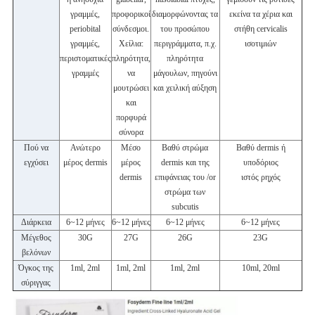
γραμμές,
προφορικοί
διαμορφώνοντας τα
εκείνα τα χέρια και
periobital
σύνδεσμοι.
του προσώπου
στήθη cervicalis
γραμμές,
Χείλια:
περιγράμματα, π.χ.
ισοτιμιών
περιστοματικές
πληρότητα,
πληρότητα
γραμμές
να
μάγουλων, πηγούνι
μουτρώσει
και χειλική αύξηση
και
πορφυρά
σύνορα
Πού να
Ανώτερο
Μέσο
Βαθύ στρώμα
Βαθύ dermis ή
εγχύσει
μέρος dermis
μέρος
dermis και της
υποδόριος
dermis
επιφάνειας του /or
ιστός ρηχός
στρώμα των
subcutis
Διάρκεια
6~12 μήνες
6~12 μήνες
6~12 μήνες
6~12 μήνες
Μέγεθος
30G
27G
26G
23G
βελόνων
Όγκος της
1ml, 2ml
1ml, 2ml
1ml, 2ml
10ml, 20ml
σύριγγας