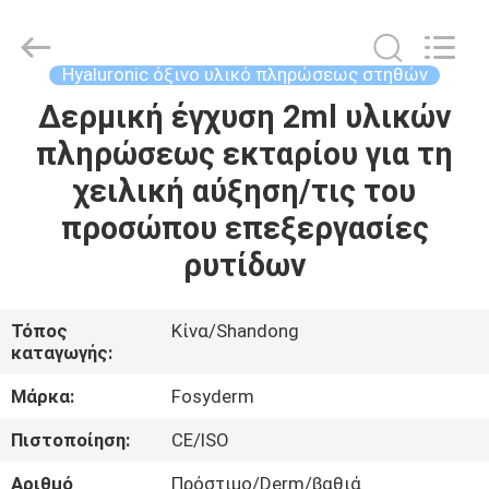
Jinan
Fosychan
International
Trading
Co.,
Hyaluronic όξινο υλικό πληρώσεως στηθών
Ltd..
All
Δερμική έγχυση 2ml υλικών
ΣΠΊΤΙ
Rights
Reserved.
πληρώσεως εκταρίου για τη
ΠΡΟΪΌΝΤΑ
χειλική αύξηση/τις του
προσώπου επεξεργασίες
ΣΧΕΤΙΚΆ
ρυτίδων
ΜΕ
ΕΜΆΣ
Τόπος
Κίνα/Shandong
καταγωγής:
ΕΠΙΣΚΈΨΕΙΣ
Μάρκα:
Fosyderm
ΣΤΟ
Πιστοποίηση:
CE/ISO
ΕΡΓΟΣΤΆΣΙΟ
Αριθμό
Πρόστιμο/Derm/βαθιά