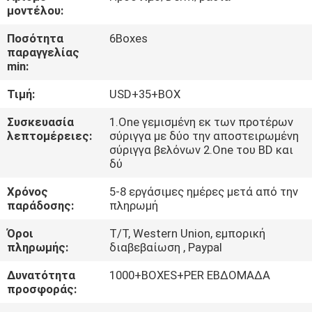
μοντέλου:
ΈΛΕΓΧΟΣ
Ποσότητα
6Boxes
παραγγελίας
ΠΟΙΌΤΗΤΑΣ
min:
Τιμή:
USD+35+BOX
ΕΠΙΚΟΙΝΩΝΉΣΤΕ
ΜΑΖΊ
Συσκευασία
1.One γεμισμένη εκ των προτέρων
λεπτομέρειες:
σύριγγα με δύο την αποστειρωμένη
ΜΑΣ
σύριγγα βελόνων 2.One του BD και
δύ
ΕΙΔΉΣΕΙΣ
Χρόνος
5-8 εργάσιμες ημέρες μετά από την
παράδοσης:
πληρωμή
Όροι
T/T, Western Union, εμπορική
ΥΠΟΘΈΣΕΙΣ
πληρωμής:
διαβεβαίωση , Paypal
Δυνατότητα
1000+BOXES+PER ΕΒΔΟΜΑΔΑ
ΖΗΤΉΣΤΕ
προσφοράς:
ΜΙΑ