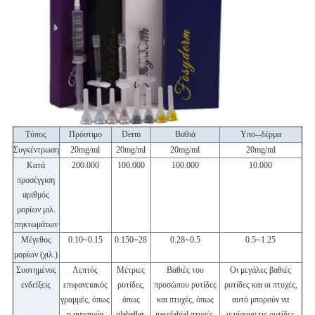
Τύπος
Πρόστιμο
Derm
Βαθιά
Υπο--δέρμα
Συγκέντρωση
20mg/ml
20mg/ml
20mg/ml
20mg/ml
Κατά
200.000
100.000
100.000
10.000
προσέγγιση
αριθμός
μορίων μιλ.
πηκτωμάτων
Μέγεθος
0.10~0.15
0.150~28
0.28~0.5
0.5~1.25
μορίων (χιλ.)
Συστημένος
Λεπτός
Μέτριες
Βαθιές του
Οι μεγάλες βαθιές
ενδείξεις
επιφανειακός
ρυτίδες,
προσώπου ρυτίδες
ρυτίδες και οι πτυχές,
γραμμές, όπως
όπως
και πτυχές, όπως
αυτό μπορούν να
η ανησυχία
glabellar,
nasolabial πτυχές,
γεμίσουν τις ρυτίδες