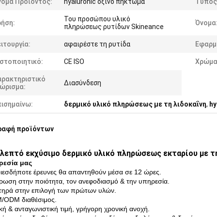
νομα Προϊόντος:
hyaluronic όξινο πήκτωμα
Τύπος
Του προσώπου υλικό
ρήση:
Όνομα
πληρώσεως ρυτίδων Skineance
ιτουργία:
αφαιρέστε τη ρυτίδα
Εφαρμ
στοποιητικό:
CE ISO
Χρώμα
αρακτηριστικό
Διασύνδεση
νώρισμα:
πισημαίνω:
δερμικό υλικό πληρώσεως με τη λιδοκαΐνη
,
hy
ραφή προϊόντων
 λεπτό εκχύσιμο δερμικό υλικό πληρώσεως εκταρίου με τη
ρεσία μας
ιεσδήποτε έρευνες θα απαντηθούν μέσα σε 12 ώρες.
έρωση στην ποιότητα, τον ανεφοδιασμό & την υπηρεσία.
τηρά στην επιλογή των πρώτων υλών.
/ODM διαθέσιμος.
ική & ανταγωνιστική τιμή, γρήγορη χρονική ανοχή.