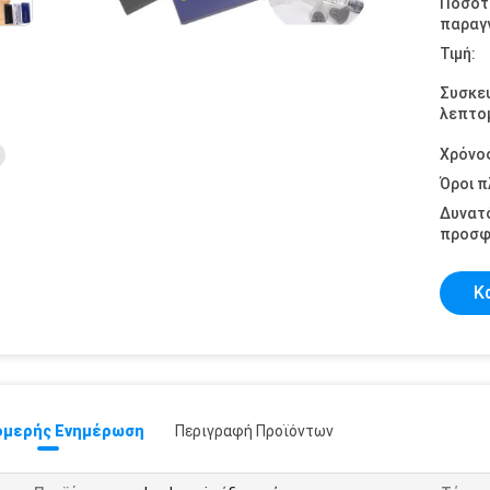
Ποσότ
παραγγ
Τιμή:
Συσκε
λεπτομ
Χρόνο
Όροι 
Δυνατ
προσφ
Κ
μερής Ενημέρωση
Περιγραφή Προϊόντων