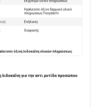
:
Εκχύσιμο υλικό πληρώσεως
Hyaluronic όξινο δερμικό υλικό
:
πληρώσεως Fosyderm
ογή:
Ενήλικες
:
διαφανής
aluronic όξινη λιδοκαΐνη υλικών πληρώσεως
 λιδοκαΐνη για την αντι ρυτίδα προσώπου