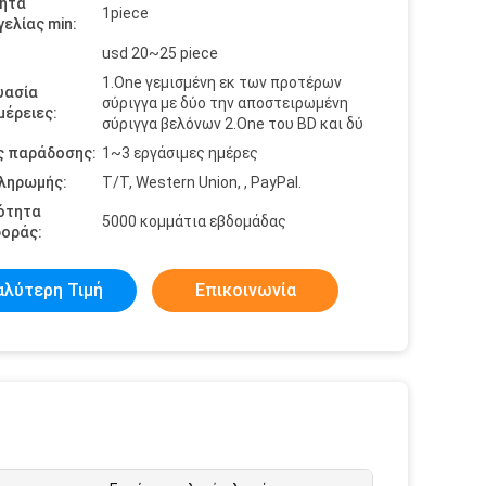
ητα
1piece
ελίας min:
usd 20~25 piece
1.One γεμισμένη εκ των προτέρων
υασία
σύριγγα με δύο την αποστειρωμένη
έρειες:
σύριγγα βελόνων 2.One του BD και δύ
ς παράδοσης:
1~3 εργάσιμες ημέρες
πληρωμής:
T/T, Western Union, , PayPal.
ότητα
5000 κομμάτια εβδομάδας
οράς:
αλύτερη Τιμή
Επικοινωνία