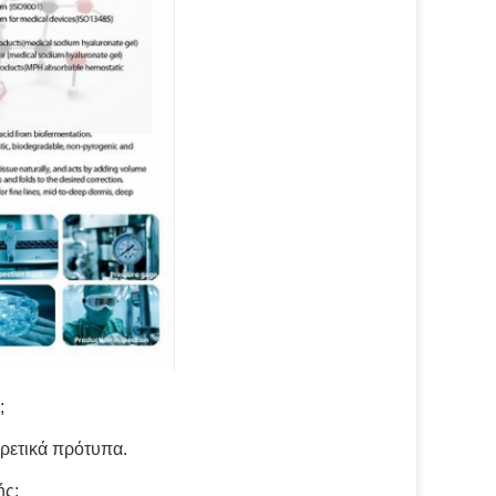
;
ορετικά πρότυπα.
ής;