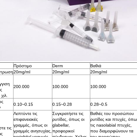
Πρόστιμο
Derm
Βαθιά
ντρωση
20mg/ml
20mg/ml
20mg/ml
γγιση
200.000
100.000
100.000
ς
 χιλ.
ος
0.10~0.15
0.15~0.28
0.28~0.5
ν
Λεπτύντε τις
Συγκρατήστε τις
Βαθιές του προσώπου
επιφανειακές
ρυτίδες, όπως οι
ρυτίδες και πτυχές, όπ
γραμμές, όπως οι
glabellar,
τις nasolabial πτυχές,
τε τις
γραμμές ανησυχίας,
προφορικοί
που διαμορφώνουν τα
ις
periobital γραμμές,
σύνδεσμοι. Χείλια:
του προσώπου