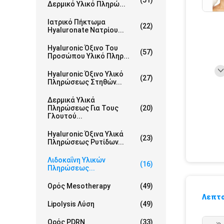
(51)
Δερμικό Υλικό Πληρώ...
Ιατρικό Πήκτωμα
(22)
Hyaluronate Νατρίου...
Hyaluronic Όξινο Του
(57)
Προσώπου Υλικό Πληρ...
Hyaluronic Όξινο Υλικό
(27)
Πληρώσεως Στηθών...
Δερμικά Υλικά
Πληρώσεως Για Τους
(20)
Γλουτού...
Hyaluronic Όξινα Υλικά
(23)
Πληρώσεως Ρυτίδων...
Λιδοκαΐνη Υλικών
(16)
Πληρώσεως...
Ορός Mesotherapy
(49)
Λεπτο
Lipolysis Λύση
(49)
Ορός PDRN
(33)