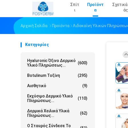
Σπίτ
Προϊόντ
Σχετικά
Ι
Α
Άς
Αρχική Σελίδα
Προϊόντα
Λιδοκαΐνη Υλικών Πληρώσεω
Κατηγορίες
Hyaluronic Όξινο Δερμικό
(600)
Υλικό Πληρώσεως...
Botulinum Τοξίνη
(295)
Αισθητικό
(9)
Εκχύσιμο Δερμικό Υλικό
(110)
Πληρώσεως...
Δερμικά Χειλικά Υλικά
(62)
Πληρώσεως...
Ο Σταυρός Σύνδεσε Το