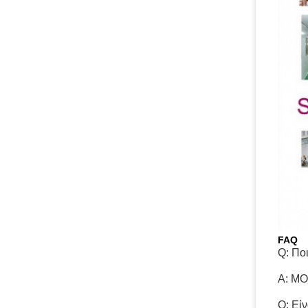
FAQ
Q: Πο
Α: MO
Q: Εί