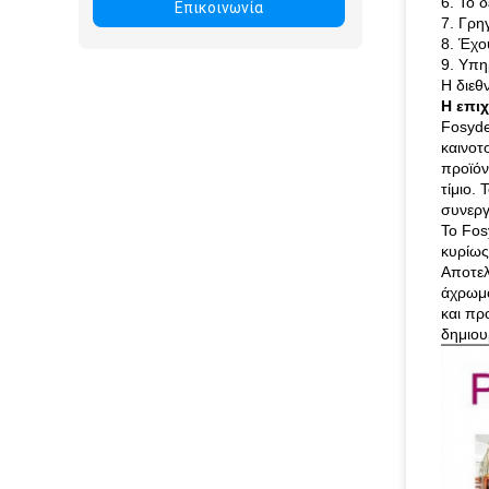
6. Το 
Επικοινωνία
7. Γρη
8. Έχο
9. Υπη
Η διεθ
Η επι
Fosyde
καινοτ
προϊόν
τίμιο. 
συνεργ
Το Fos
κυρίως
Αποτελ
άχρωμο
και πρ
δημιου