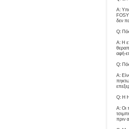
Α: Υπ
FOSYD
δεν π
Q: Πόσ
Α: Η 
θεραπ
αφή-ε
Q: Πό
Α: Εί
πηκτω
επεξερ
Q: Η H
Α: Οι
τσιμπ
πριν 