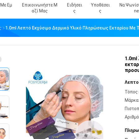
 Με Εμ
Επικοινωνήστε Μ
Ειδήσει
Υποθέσει
Να Ψωνίσε
Αζί Μας
Σ
Σ
Ne
ς
1.0ml Λεπτό Εκχύσιμο Δερμικό Υλικό Πληρώσεως Εκταρίου Με Τ
1.0ml
εκταρ
προσ
Λεπτο
Τόπος 
Μάρκα
Πιστοπ
Αριθμό
Πληρω