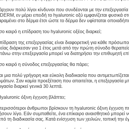
άρχουν πολύ λίγοι κίνδυνοι που συνδέονται με την επεξεργασί
ERM, εν μέρει επειδή το hyaluronic οξύ εμφανίζεται φυσικά σ
αραμένει στο δέρμα έτσι ώστε το δέρμα δεν υφίσταται οποιαδήπο
ο καιρό η επίδραση του hyaluronic οξέος διαρκεί;
επίδραση της επεξεργασίας είναι διαφορετική για κάθε πρόσωπο.
είας διάρκεσαν για 1 έτος μετά από την πρώτη σύνοδο θεραπεία
πάνω στην επεξεργασία μπορεί να διατηρήσει την επιθυμητή επ
σο καιρό η σύνοδος επεξεργασίας θα πάρει;
ναι μια πολύ γρήγορη και εύκολη διαδικασία που αντιμετωπίζε
μάτων. Σαν καμία προεξέταση που απαιτείται, η επεξεργασία μ
γασία διαρκεί γενικά 30 λεπτά.
yaluronic όξινη έγχυση βλάπτει;
 περισσότεροι άνθρωποι βρίσκουν τη hyaluronic όξινη έγχυση
ήσουν λίγο. Εάν συμπαθείτε, ένα επίκαιρο αναισθητικό μπορεί 
από τη διαδικασία σας. Κατά ενίσχυση των χειλιών, τοπική την 