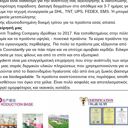
δείγμα είναι διαθέσιμο για την ανάπτυξή σας αξιολόγησης & διατύπωσης
γορότερη παράδοση: Διαταγή δειγμάτων στο απόθεμα και 3-7 ημέρες γι
υμε την ισχυρή συνεργασία με DHL, TNT, UPS, FEDEX, EMS. Ή μπορείτ
ρεσία μεταπώλησης:
νής εξουσιοδοτημένη δοκιμή τρίτου για τα προϊόντα εσείς απαιτεί.
χείρησή μας
rm Trading Company ιδρύθηκε το 2017. Και τοποθετημένος στην πόλη 
ομία και τα προϊόντα υψηλές - ποιοτικά προϊόντα. Τα κύρια προϊόντα τη
τα υγειονομικής περίθαλψης. Πιό πολύ τα προϊόντα μας εξάγονται από τ
Το Coonstantly για να πάει πέρα και να επιτύχει αμοιβαίο κερδίζει. Ειλικρ
ασία με τους φίλους και από το σπίτι και στο εξωτερικό.
yderm είναι μια επαγγελματική επιχείρηση που στην ανάπτυξη των ιατρ
 μιας σειράς δερμικών υλικών πληρώσεως που χρησιμοποιούνται για να
ούνται από το διασυνδεμένο hyaluronic οξύ από ένα μη ζωικός-βασισμ
 και biodegadable. Τα προϊόντα αναπτύσσονται στις περιλήψεις smot
οσθέτουν τον όγκο στα χείλια. Είναι πολύ ασφαλές και αποτελεσματικό
ργεί ομορφότερος και νεανικός κοιτάξτε.