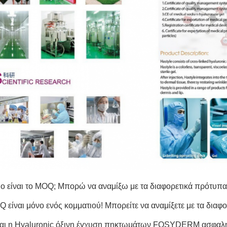
ιο είναι το MOQ; Μπορώ να αναμίξω με τα διαφορετικά πρότυπα
Q είναι μόνο ενός κομματιού! Μπορείτε να αναμίξετε με τα διαφ
ναι η Hyaluronic όξινη έγχυση πηκτωμάτων FOSYDERM ασφαλ