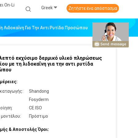
ι On-Li
Greek
Ζητήστε ένα απόσπασμα
η Λιδοκαΐνη Για Την Αντι Ρυτίδα Προσώπου
 λεπτό εκχύσιμο δερμικό υλικό πληρώσεως
ίου με τη λιδοκαΐνη για την αντι ρυτίδα
ώπου
μέρειες:
καταγωγής:
Shandong
:
Fosyderm
οίηση:
CE ISO
 μοντέλου:
Πρόστιμο
μής & Αποστολής Όροι: