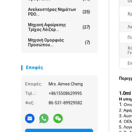
Ό
Ανελκυστήρας Νημάτων
(25)
Χ
PDO...
Μηχανή Αφαίρεσης
Λε
(27)
Τρίχας Λέιζερ...
Πι
Μηχανή Ομορφιάς
(7)
Προσώπου...
Χ
Γ
Ε
Επαφές
Περιγ
Επαφές:
Mrs. Aimee Cheng
1.0ml
Τηλ.::
+8615508629995
Η υπη
Φαξ:
86-531-89929582
1.
Οπο
2. Αφι
3. Αυσ
4. OEM
5. Λογ