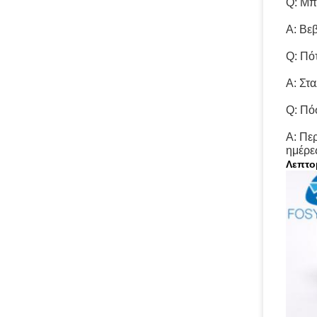
Q: Μπ
Α: Βε
Q: Πό
Α: Στ
Q: Πόσ
Α: Περ
ημέρες
Λεπτομ