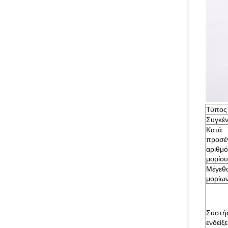
Τύπος
Συγκέ
Κατά
προσέ
αριθμό
μορίου
Μέγεθ
μορίω
Συστήσ
ενδείξε