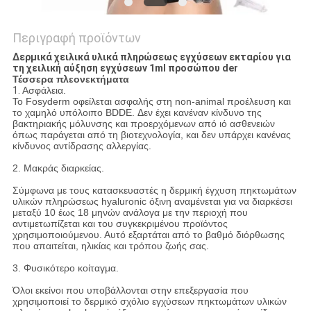
Περιγραφή προϊόντων
Δερμικά χειλικά υλικά πληρώσεως εγχύσεων εκταρίου για
τη χειλική αύξηση εγχύσεων 1ml προσώπου der
Τέσσερα πλεονεκτήματα
1.
Ασφάλεια.
Το Fosyderm οφείλεται ασφαλής στη non-animal προέλευση και
το χαμηλό υπόλοιπο BDDE. Δεν έχει κανέναν κίνδυνο της
βακτηριακής μόλυνσης και προερχόμενων από ιό ασθενειών
όπως παράγεται από τη βιοτεχνολογία, και δεν υπάρχει κανένας
κίνδυνος αντίδρασης αλλεργίας.
2. Μακράς διαρκείας.
Σύμφωνα με τους κατασκευαστές η δερμική έγχυση πηκτωμάτων
υλικών πληρώσεως hyaluronic όξινη αναμένεται για να διαρκέσει
μεταξύ 10 έως 18 μηνών ανάλογα με την περιοχή που
αντιμετωπίζεται και του συγκεκριμένου προϊόντος
χρησιμοποιούμενου. Αυτό εξαρτάται από το βαθμό διόρθωσης
που απαιτείται, ηλικίας και τρόπου ζωής σας.
3. Φυσικότερο κοίταγμα.
Όλοι εκείνοι που υποβάλλονται στην επεξεργασία που
χρησιμοποιεί το δερμικό σχόλιο εγχύσεων πηκτωμάτων υλικών