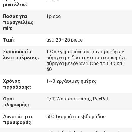
μοντέλου:
ΈΛΕΓΧΟΣ
Ποσότητα
1piece
παραγγελίας
ΠΟΙΌΤΗΤΑΣ
min:
Τιμή:
usd 20~25 piece
ΕΠΙΚΟΙΝΩΝΉΣΤΕ
ΜΑΖΊ
Συσκευασία
1.One γεμισμένη εκ των προτέρων
λεπτομέρειες:
σύριγγα με δύο την αποστειρωμένη
ΜΑΣ
σύριγγα βελόνων 2.One του BD και
δύ
ΕΙΔΉΣΕΙΣ
Χρόνος
1~3 εργάσιμες ημέρες
παράδοσης:
Όροι
T/T, Western Union, , PayPal.
ΥΠΟΘΈΣΕΙΣ
πληρωμής:
Δυνατότητα
5000 κομμάτια εβδομάδας
ΖΗΤΉΣΤΕ
προσφοράς:
ΜΙΑ