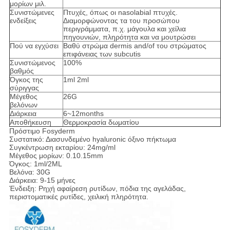
μορίων μιλ.
Συνιστώμενες
Πτυχές, όπως οι nasolabial πτυχές.
ενδείξεις
Διαμορφώνοντας τα του προσώπου
περιγράμματα, π.χ. μάγουλα και χείλια
πηγουνιών, πληρότητα και να μουτρώσει
Πού να εγχύσει
Βαθύ στρώμα dermis and/of του στρώματος
επιφάνειας των subcutis
Συνιστώμενος
100%
βαθμός
Όγκος της
1ml 2ml
σύριγγας
Μέγεθος
26G
βελόνων
Διάρκεια
6~12months
Αποθήκευση
Θερμοκρασία δωματίου
Πρόστιμο Fosyderm
Συστατικό: Διασυνδεμένο hyaluronic όξινο πήκτωμα
Συγκέντρωση εκταρίου: 24mg/ml
Μέγεθος μορίων: 0.10.15mm
Όγκος: 1ml/2ML
Βελόνα: 30G
Διάρκεια: 9-15 μήνες
Ένδειξη: Ρηχή αφαίρεση ρυτίδων, πόδια της αγελάδας,
περιστοματικές ρυτίδες, χειλική πληρότητα.