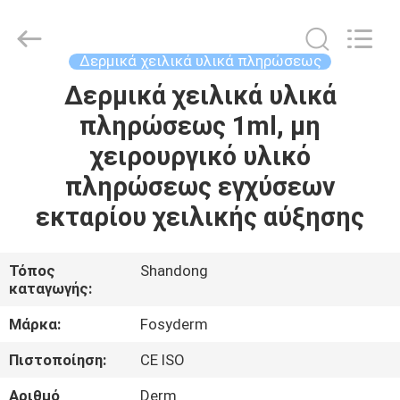
Jinan
Fosychan
International
Trading
Co.,
Δερμικά χειλικά υλικά πληρώσεως
Ltd..
All
Δερμικά χειλικά υλικά
ΣΠΊΤΙ
Rights
Reserved.
πληρώσεως 1ml, μη
ΠΡΟΪΌΝΤΑ
χειρουργικό υλικό
πληρώσεως εγχύσεων
ΣΧΕΤΙΚΆ
εκταρίου χειλικής αύξησης
ΜΕ
ΕΜΆΣ
Τόπος
Shandong
καταγωγής:
ΕΠΙΣΚΈΨΕΙΣ
Μάρκα:
Fosyderm
ΣΤΟ
Πιστοποίηση:
CE ISO
ΕΡΓΟΣΤΆΣΙΟ
Αριθμό
Derm