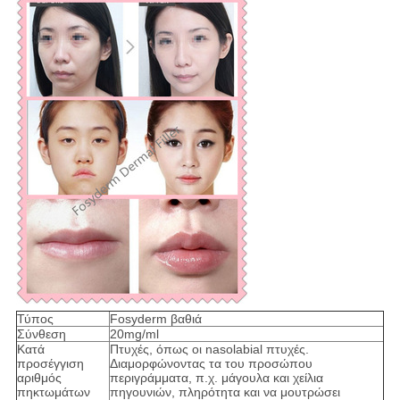
Τύπος
Fosyderm βαθιά
Σύνθεση
20mg/ml
Κατά
Πτυχές, όπως οι nasolabial πτυχές.
προσέγγιση
Διαμορφώνοντας τα του προσώπου
αριθμός
περιγράμματα, π.χ. μάγουλα και χείλια
πηκτωμάτων
πηγουνιών, πληρότητα και να μουτρώσει