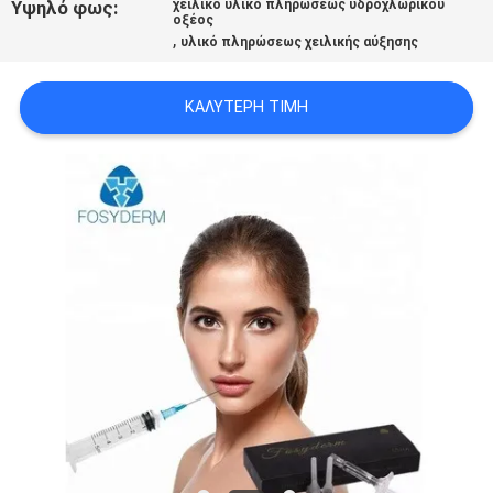
Υψηλό φως:
χειλικό υλικό πληρώσεως υδροχλωρικού
ΠΡΟΣΦΟΡΆ
οξέος
,
υλικό πληρώσεως χειλικής αύξησης
SHOPPING
ΚΑΛΎΤΕΡΗ ΤΙΜΉ
ONLINE
SITEMAP
PRIVACY
POLICY