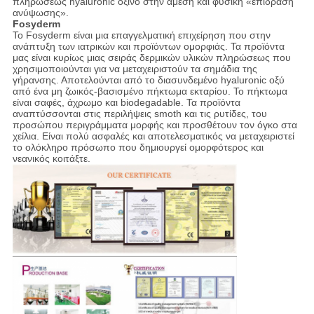
πληρώσεως hyaluronic όξινο στην άμεση και φυσική «επίδραση
ανύψωσης».
Fosyderm
Το Fosyderm είναι μια επαγγελματική επιχείρηση που στην
ανάπτυξη των ιατρικών και προϊόντων ομορφιάς. Τα προϊόντα
μας είναι κυρίως μιας σειράς δερμικών υλικών πληρώσεως που
χρησιμοποιούνται για να μεταχειριστούν τα σημάδια της
γήρανσης. Αποτελούνται από το διασυνδεμένο hyaluronic οξύ
από ένα μη ζωικός-βασισμένο πήκτωμα εκταρίου. Το πήκτωμα
είναι σαφές, άχρωμο και biodegadable. Τα προϊόντα
αναπτύσσονται στις περιλήψεις smoth και τις ρυτίδες, του
προσώπου περιγράμματα μορφής και προσθέτουν τον όγκο στα
χείλια. Είναι πολύ ασφαλές και αποτελεσματικός να μεταχειριστεί
το ολόκληρο πρόσωπο που δημιουργεί ομορφότερος και
νεανικός κοιτάξτε.