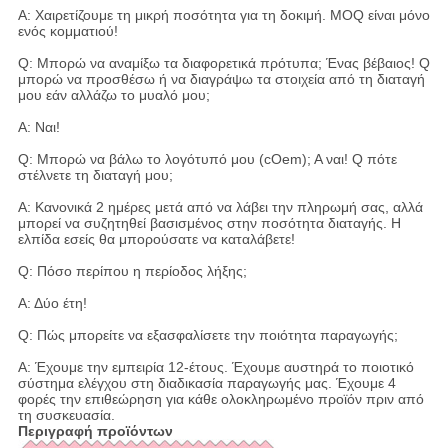
Α: Χαιρετίζουμε τη μικρή ποσότητα για τη δοκιμή. MOQ είναι μόνο
ενός κομματιού!
Q: Μπορώ να αναμίξω τα διαφορετικά πρότυπα; Ένας βέβαιος! Q
μπορώ να προσθέσω ή να διαγράψω τα στοιχεία από τη διαταγή
μου εάν αλλάζω το μυαλό μου;
Α: Ναι!
Q: Μπορώ να βάλω το λογότυπό μου (cOem); Α ναι! Q πότε
στέλνετε τη διαταγή μου;
Α: Κανονικά 2 ημέρες μετά από να λάβει την πληρωμή σας, αλλά
μπορεί να συζητηθεί βασισμένος στην ποσότητα διαταγής. Η
ελπίδα εσείς θα μπορούσατε να καταλάβετε!
Q: Πόσο περίπου η περίοδος λήξης;
Α: Δύο έτη!
Q: Πώς μπορείτε να εξασφαλίσετε την ποιότητα παραγωγής;
Α: Έχουμε την εμπειρία 12-έτους. Έχουμε αυστηρά το ποιοτικό
σύστημα ελέγχου στη διαδικασία παραγωγής μας. Έχουμε 4
φορές την επιθεώρηση για κάθε ολοκληρωμένο προϊόν πριν από
τη συσκευασία.
Περιγραφή προϊόντων